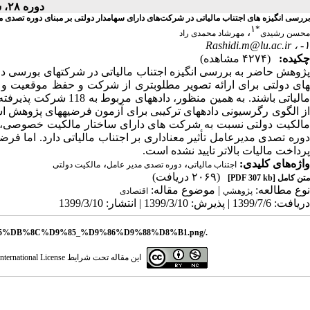
دوره ۲۸، شماره ۴۵ - ( ۱۳۹۹ )
بررسی انگیزه های اجتناب مالیاتی در شرکت‌های دارای سهامدار دولتی بر مبنای دوره تصدی 
۱
*
،
محسن رشیدی
مهرشاد محمدی راد
Rashidi.m@lu.ac.ir
۱- ،
چکیده:
(۴۲۷۴ مشاهده)
های دولتی برای ارائه تصویر مطلوب­تری از شرکت و حفظ موقعیت و م
الیاتی باشند. به همین منظور، داده
ز الگوی رگرسیونی داده
های ترکیبی برای آزمون فرضیه
های پژوهش اس
الکیت دولتی نسبت به شرکت های دارای ساختار مالکیت خصوصی، اج
دوره تصدی مدیرعامل تأثیر معناداری بر اجتناب مالیاتی دارد. اما ف
پرداخت مالیات بالاتر تایید نشده است.
واژه‌های کلیدی:
،
،
اجتناب مالیاتی
دوره تصدی مدیر عامل
مالکیت دولتی
(۲۰۶۹ دریافت)
متن کامل
[PDF 307 kb]
نوع مطالعه:
| موضوع مقاله:
پژوهشي
اقتصادی
دریافت: 1399/7/6 | پذیرش: 1399/3/10 | انتشار: 1399/3/10
./files/site1/images/%D8%B3%D9%85%DB%8C%D9%85_%D9%86%D9%88%D8%B1.png
این مقاله تحت شرایط
ternational License