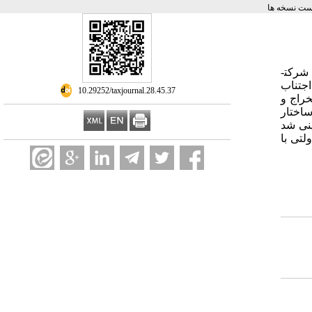
ست نسخه ها
پژوهش حاضر به بررسی انگیزه اجتناب مالیاتی در شرکت­های بورسی دارای سهامدار دولتی بر مبنای دوره تصدی مدیرعامل می­پردازد. مدیران شرکت­
جتناب
‎ 10.29252/taxjournal.28.45.37
ورس اوراق بهادار تهران برای دوره زمانی 1386 تا 1396 استخراج و
اختار
نی شد
لتی با