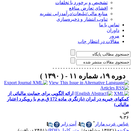
تشخیص و برخورد با تخلفات
افشای تعارض منافع
منابع مالی/تبلیغات/درآمدزایی نشریه
تناوب انتشار و ذخیره‌سازی
تماس با ما
داوران
مرور
مقالات در انتظار چاپ
- - - - - - - - - - - - - - -
- - - - - - - - - - - - - 
دوره ۱۹، شماره ۱۱ - ( ۱۳۹۰ )
ارائه الگویی برای حمایت مالیاتی از
کمکهای خیریه در ایران (بازنگری ماده 172 ق.م.م با رویکرد اعتبار
الیاتی)
.
۳۶
*
باس عرب مازار
،
آیت زایر
کیده
(۱۳۵۲۱ مشاهده)
|
متن کامل (PDF)
(۲۴۵۱ دریافت)