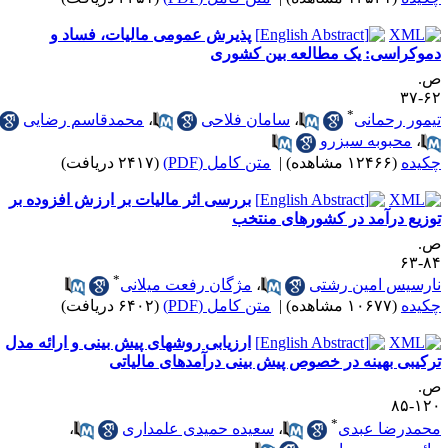
پذیرش عمومی مالیات، فساد و
موکراسی: یک مطالعه بین کشوری
.
۶۲-
*
یمور رحمانی
،
سامان فلاحی
،
محمدقاسم رضایی
،
محبوبه سبزرو
کیده
(۱۲۴۶۶ مشاهده)
|
متن کامل (PDF)
(۲۴۱۷ دریافت)
بررسی اثر مالیات بر ارزش افزوده بر
وزیع درآمد در کشورهای منتخب
.
۸۴-
*
ارسیس امین رشتی
،
مژگان رفعت میلانی
کیده
(۱۰۶۷۷ مشاهده)
|
متن کامل (PDF)
(۶۴۰۲ دریافت)
ارزیابی روشهای پیش بینی و ارائه مدل
رکیبی بهینه در خصوص پیش بینی درآمدهای مالیاتی
.
۱۲۰-
*
حمدرضا عبدی
،
سعیده حمیدی علمداری
،