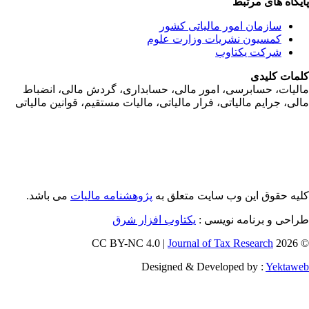
یگاه های مرتبط
سازمان امور مالياتی کشور
کمسیون نشریات وزارت علوم
شرکت یکتاوب
مات کلیدی
ليات، حسابرسی، امور مالی، حسابداری، گردش مالی، انضباط
لی، جرايم مالياتی، فرار مالياتی، ماليات مستقيم، قوانين مالياتی
یه حقوق این وب سایت متعلق به
پژوهشنامه مالیات
می باشد.
احی و برنامه نویسی :
یکتاوب افزار شرق
Journal of Tax Research
© 202
Designed & Developed by :
Yektaw