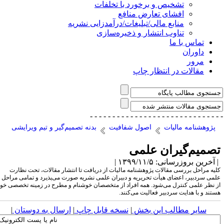
تشخیص و برخورد با تخلفات
افشای تعارض منافع
منابع مالی/تبلیغات/درآمدزایی نشریه
تناوب انتشار و ذخیره‌سازی
تماس با ما
داوران
مرور
مقالات در انتظار چاپ
- - - - - - - - - - - - - - -
- - - - - - - - - - - - - 
پژوهشنامه مالیات
اصول شفافیت
بدنه تصمیم‌گیر و تیم ویرایشی
صمیم‌گیران علمی
آخرین بروزرسانی: ۱۳۹۹/۱۱/۵ |
لیه مراحل بررسی مقالات پژوهشنامه مالیات از دریافت تا انتشار مقالات، تحت نظارت
لمی سردبیر، اعضای هیأت تحریریه و دبیران علمی نشریه صورت می‌پذیرد و تمامی مراحل
ز نظر علمی کنترل می‌شود. همه افراد از متخصصان خوشنام و مطرح در زمینه تخصصی خود
ستند و با هدایت سردبیر فعالیت می‌کنند.
سایر مطالب این بخش
|
نسخه قابل چاپ
|
ارسال به دوستان
|