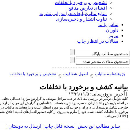
تشخیص و برخورد با تخلفات
افشای تعارض منافع
منابع مالی/تبلیغات/درآمدزایی نشریه
تناوب انتشار و ذخیره‌سازی
تماس با ما
داوران
مرور
مقالات در انتظار چاپ
- - - - - - - - - - - - - - -
- - - - - - - - - - - - - 
پژوهشنامه مالیات
اصول شفافیت
تشخیص و برخورد با تخلفات
یانیه کشف و برخورد با تخلفات
آخرین بروزرسانی: ۱۳۹۹/۱۱/۵ |
لیه عوامل درگیر در بررسی مقالات در همه مراحل موظف به گزارش موارد احتمالی تخلف
ر انجام پژوهش و انتشار آن به سردبیر نشریه هستند. شناسایی و گزارش این موارد از ارکان
ارجی شامل نویسندگان، داوران و خوانندگان نیز مورد انتظار است و پژوهشنامه مالیات در
رخورد با تخلفات کشف‌ شده خود را ملزم به پیروی از کلیه دستورالعمل‌های کمیته اخلاق نشر
سایر مطالب این بخش
|
نسخه قابل چاپ
|
ارسال به دوستان
|