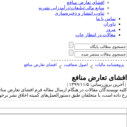
افشای تعارض منافع
منابع مالی/تبلیغات/درآمدزایی نشریه
تناوب انتشار و ذخیره‌سازی
تماس با ما
داوران
مرور
مقالات در انتظار چاپ
- - - - - - - - - - - - - - -
- - - - - - - - - - - - - - -
پژوهشنامه مالیات
اصول شفافیت
افشای تعارض منافع
افشای تعارض منافع
| آخرین بروزرسانی: ۱۳۹۹/۱۱/۵ |
کلیه نویسندگان مقالات در هنگام ارسال مقاله فرم افشای تعارض منافع 
رخ داده است، با متخلفان طبق دستورالعمل‌های کمیته اخلاق نشر برخو