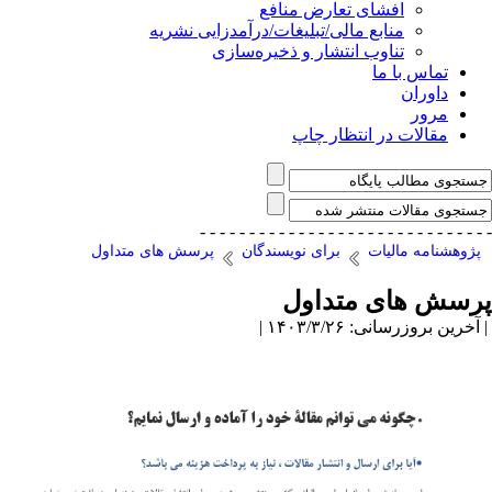
افشای تعارض منافع
منابع مالی/تبلیغات/درآمدزایی نشریه
تناوب انتشار و ذخیره‌سازی
تماس با ما
داوران
مرور
مقالات در انتظار چاپ
- - - - - - - - - - - - - - -
- - - - - - - - - - - - - - -
پژوهشنامه مالیات
برای نویسندگان
پرسش های متداول
پرسش های متداول
| آخرین بروزرسانی: ۱۴۰۳/۳/۲۶ |