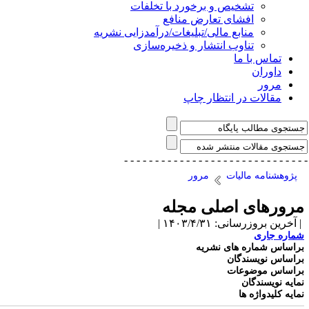
تشخیص و برخورد با تخلفات
افشای تعارض منافع
منابع مالی/تبلیغات/درآمدزایی نشریه
تناوب انتشار و ذخیره‌سازی
تماس با ما
داوران
مرور
مقالات در انتظار چاپ
- - - - - - - - - - - - - - -
- - - - - - - - - - - - - 
پژوهشنامه مالیات
مرور
رورهای اصلی مجله
آخرین بروزرسانی: ۱۴۰۳/۴/۳۱ |
ماره جاری
راساس شماره های نشریه
راساس نویسندگان
راساس موضوعات
مایه نویسندگان
مایه کلیدواژه ها