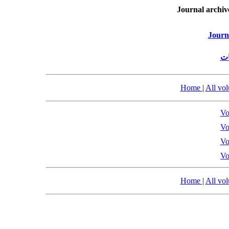
Journal archiv
Journ
ات
Home
|
All vo
Vo
Vo
Vo
Vo
Home
|
All vo