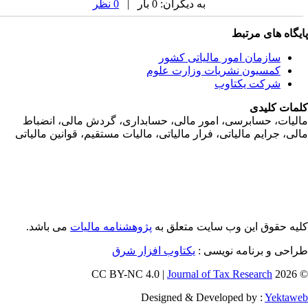
به دیگران: 0 بار |
0 نظر
یگاه های مرتبط
سازمان امور مالياتی کشور
کمسیون نشریات وزارت علوم
شرکت یکتاوب
مات کلیدی
ليات، حسابرسی، امور مالی، حسابداری، گردش مالی، انضباط
لی، جرايم مالياتی، فرار مالياتی، ماليات مستقيم، قوانين مالياتی
یه حقوق این وب سایت متعلق به
پژوهشنامه مالیات
می باشد.
احی و برنامه نویسی :
یکتاوب افزار شرق
Journal of Tax Research
© 202
Designed & Developed by :
Yektaw