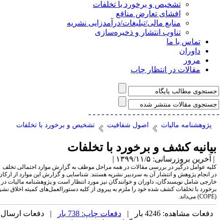
تشخیص و برخورد با تخلفات
افشای تعارض منافع
منابع مالی/تبلیغات/درآمدزایی نشریه
تناوب انتشار و ذخیره‌سازی
تماس با ما
داوران
مرور
مقالات در انتظار چاپ
- - - - - - - - - - - - - - -
- - - - - - - - - - - - - 
پژوهشنامه مالیات
اصول شفافیت
تشخیص و برخورد با تخلفات
یانیه کشف و برخورد با تخلفات
آخرین بروزرسانی: ۱۳۹۹/۱۱/۵ |
لیه عوامل درگیر در بررسی مقالات در همه مراحل موظف به گزارش موارد احتمالی تخلف
ر انجام پژوهش و انتشار آن به سردبیر نشریه هستند. شناسایی و گزارش این موارد از ارکان
ارجی شامل نویسندگان، داوران و خوانندگان نیز مورد انتظار است و پژوهشنامه مالیات در
رخورد با تخلفات کشف‌ شده خود را ملزم به پیروی از کلیه دستورالعمل‌های کمیته اخلاق نشر
دفعات مشاهده: 4246 بار |
دفعات چاپ: 738 بار
| دفعات ارسال