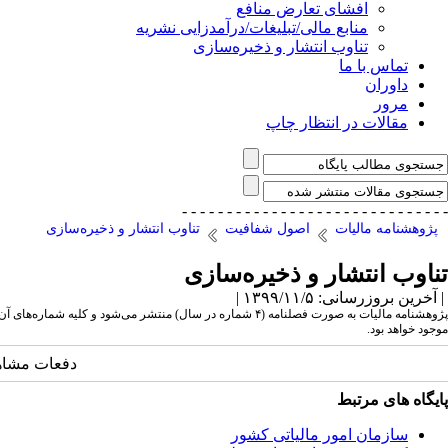
افشای تعارض منافع
منابع مالی/تبلیغات/درآمدزایی نشریه
تناوب انتشار و ذخیره‌سازی
تماس با ما
داوران
مرور
مقالات در انتظار چاپ
- - - - - - - - - - - - - - -
- - - - - - - - - - - - - - -
پژوهشنامه مالیات
اصول شفافیت
تناوب انتشار و ذخیره‌سازی
تناوب انتشار و ذخیره‌سازی
| آخرین بروزرسانی: ۱۳۹۹/۱۱/۵ |
پژوهشنامه مالیات به صورت فصلنامه (۴ شماره در سال) منتشر
موجود خواهد بود.
دفعات مشاهده: 4216
پایگاه های مرتبط
سازمان امور مالياتی کشور