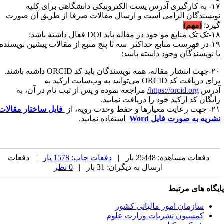
۱۷- به کارگیری آدرس پست الکترونیکی دانشگاهی برای کلیه
ویسندگان الزامی است و ارسال مقالات صرفا از طریق آن صورت
یرد
(مهم)
؛
و جود در مقاله باید DOI فعال داشته باشد
؛
۱۹-در فهرست منابع حداکثر سه تا پنج منبع از مقالات پیشین نویسنده
ا نویسندگان وجود داشته باشد
؛
۲۰-جهت انتشار مقاله، همه نویسندگان باید کد ORCID داشته باشند.
برای دریافت کد ORCID می‌توانید به وب‌سایت ارکید به
درس
https://orcid.org/
مراجعه نموده و پس از ثبت نام در آن، به
ایگان کد ارکید خود را دریافت نمایید.
۲۱
جهت رعایت معیارها و حفظ وحدت رویه، از
فایل ساختار مقالات
شریه به صورت فایل Word
استفاده نمایید.
دفعات مشاهده: 25448 بار |
دفعات چاپ: 1578 بار
| دفعات
ارسال به دیگران: 31 بار |
0 نظر
یگاه های مرتبط
سازمان امور مالياتی کشور
کمسیون نشریات وزارت علوم