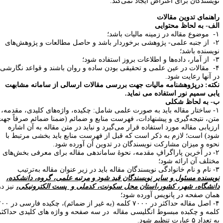
ویسندگان برای اعتراض ایجاد نمی‌کند.
اهنمای تدوین مقالات
لف- به لحاظ محتوایی
 مالیات باشد؛
۲- از جنبه علمی- پژوهشی برخوردار باشد و حاصل مطالعات و پژوهش‌های
ویسنده باشد؛
بروز استفاده شود؛
۴- مقالات در عین علمی و تحقیقی بودن ساده و روان باشند و قواعد نگارشی
ر آنها رعایت شود.
کته: درپژوهشنامه مالیات جهت بررسی مقالات ارسالی از سامانه مشابهت
ابی سمیم نور استفاده می نماید.
- به لحاظ شکلی
۱- ساختار مقاله باید به صورت علمی شامل: چکیده، واژه‌های کلیدی، مقدمه،
تن، نتیجه‌گیری و پیشنهادات، فهرست منابع و ضمائم (ضمنا ضمائم صرفاً جهت
رزیابی مقاله مورد استفاده قرار می‌گیرد و نباید در متن مقاله به آن اشاره
ود) است؛ لازم به ذکر است که قبل از فهرست منابع باید بخشی مرتبط با
حوه و میزان مشارکت نویسندگان در تدوین آن آورده شود.
۲- در آخرین پاراگرافِ مقدمه، نحوۀ ساماندهی مقاله برای معرفی بخش‌های
ختلف آن ارائه شود؛
ر زیر عنوان مقاله به‌ترتیب
ویسنده مسئول و سایر نویسندگان قید شود و مرتبه علمی، گروه، دانشکده،
انشگاه، شهر، کشور،استان محل سکونت، کدملی و پست الکترونیکی،
نیز در
مان صفحه در پانویس آورده شود؛
۴- اصل مقاله حداکثر در ۷۰۰۰ کلمه (به غیر از ضمائم)، چکیده فارسی در ۲۰۰
لمه و چکبده مبسوط انگلیسی مقاله در سه صفحه و واژه های کلیدی حداکثر
تعداد ۵ عبارت تنظیم شود.