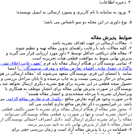
و ناشناس می باشد؛
وابط پذیرش مقاله
مقالات ارسالی در جهت اهداف نشریه باشد.
 مقاله تهیه و تنظیم شوند.
۳- مقاله های دریافتی حداقل توسط ۲ داور مورد ارزیابی قرار می گیرند و
ذیرش نهایی منوط به موافقت قطعی هیأت تحریریه است.
تمامی نویسندگان در هنگام ارسال مقاله باید فرم
"تعهد رعایت اخلاق نشر،
اگذاری حقوق مادی، افشای تعارض منافع و معرفی نویسندگان"
را امضا
مایند. با امضای این فرم، نویسندگان متعهد می‌شوند که "مقاله ارسالی در هیچ
شریه‌ای در حال بررسی نیست و به چاپ نرسیده و تا پایان مراحل بررسی و
صول نتیجه قطعی در این نشریه برای هیچ نشریه دیگری ارسال نخواهد شد و
ویسندگان در صورت پذیرش نهایی مقاله برای انتشار موظف به همکاری با
یراستاران نشریه تا مرحله صفحه‌بندی و انتشار مقاله هستند".
تعارض منافع ،
تکمیل فرم تعارض منافع الزامی
می
اشد. در غیراینصورت ذکر تعارض منافع ندارم کفایت می کند.
۶- مجوز نشر مقاله از هنگام ارسال مقاله برای نشریه تا تعیین تکلیف قطعی
ر اختیار نشریه است و تنها در صورت رد قطعی مقاله نویسندگان می‌توانند
قاله را برای نشریه دیگری ارسال کنند. دلایل انصراف احتمالی نویسندگان از
نتشار مقاله تا قبل از پذیرش نهایی باید به تایید سردبیر برسد.
۷- فصلنامه در رد یا پذیرش مقاله آزاد است و زمان بررسی حقی برای