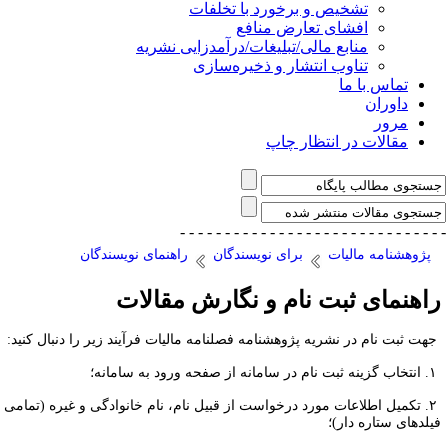
تشخیص و برخورد با تخلفات
افشای تعارض منافع
منابع مالی/تبلیغات/درآمدزایی نشریه
تناوب انتشار و ذخیره‌سازی
تماس با ما
داوران
مرور
مقالات در انتظار چاپ
- - - - - - - - - - - - - - -
- - - - - - - - - - - - - 
پژوهشنامه مالیات
برای نویسندگان
راهنمای نویسندگان
اهنمای ثبت نام و نگارش مقالات
هت ثبت نام در نشریه پژوهشنامه فصلنامه مالیات فرآیند زیر را دنبال کنید:
۲. تکمیل اطلاعات مورد درخواست از قبیل نام، نام خانوادگی و غیره (تمامی
یلدهای ستاره دار)؛