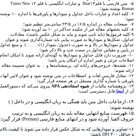
۵- متن فارسی با قلمBzar۱۳ و عبارات انگلیسی با قلم ۱۲ Times New
Rom نوشته شود؛
۶- کلیه اعداد و عبارات داخل جداول و نمودارها و پاورقی‌ها با اندازه ۱۰ نوشته
ود؛
 سانتی‌متر تنظیم شود؛
ر در ۱۰ بند آورده شود؛
ل‌ها (
باید تایپ شوند و نباید به شکل عکس باشند
)، معادلات،
داول، شکل‌ها و نمودارها به صورت پیاپی باید شماره‌گذاری شوند و عنوان
جداول و نمودارها در بالا و به صورت (جدول/ نمودار (۱)- ........) و منبع جداول
ر پایین و مقیاس جداول در سمت چپ و بالا ذکر شود؛
۱۰- ضرورت دارد فایل جداول و نمودارها به گونه‌ای ارائه شوند تا امکان انجام
صلاحات جزئی و تغییر اندازه آن امکان پذیر باشد؛
۱۱- نقشه‌ها، خروجی‌های رایانه ای، پرسشنامه‌ها و ... به عنوان ضمیمه مقاله
رائه شوند؛
۱۲- معادل فارسیِ لغات و اصطلاحات در متن نوشته شود و عنوان لاتین آنها در
اورقی با شماره گذاری مستقل در هر صفحه قرار گیرد؛
شنامه مالیات از
شیوه استناددهی APA
پیروی می‌کند که دستور‌العمل
ن از
اینجا
قابل دسترسی است؛
۱۴- ارجاعات داخل متن باید همگی به زبان انگلیسی و در داخل ( )
وشته شوند
؛
۱۵-فهرست منابع انتهایی مقاله باید به زبان انگلیسی و به ترتیب
وف الفبا آورده شود و در انتهای منابع فارسی (Persian) قرار گیرد
؛
۱۶
تصاویر و نمودارهایی که به شکل عکس قرار داده می شوند با کیفیت بالاتر
 حداقل
DPI ۳۰۰
باشند
؛