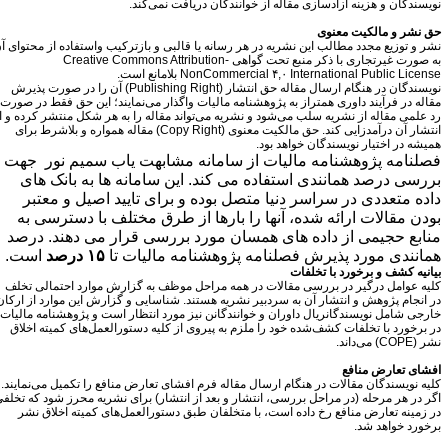
ویسندگان و هزینه آزادسازی مقاله از خوانندگان دریافت نمی‌کند.
ق نشر و مالکیت معنوی
شر و توزیع مجدد مطالب این نشریه در هر رسانه یا قالبی و بازترکیب واستفاده از محتوای آن
به صورت غیرتجاری با ذکر منبع تحت گواهی Creative Commons Attribution-
NonCommercial ۴,۰ International Public Licen بلامانع است.
نویسندگان در هنگام ارسال مقاله حق انتشار (Publishing Right) آن را در صورت پذیرش
قاله در فرآیند داوری همتراز به پژوهشنامه مالیات واگذار می‌نمایند؛ این حق فقط در صورت
د علمی مقاله از نشریه سلب می‌شود و نشریه می‌تواند مقاله را به هر شکل منتشر کرده و از
انتشار آن درآمدزایی کند. حق مالکیت معنوی (Copy Right) مقاله همواره و بلاشرط برای
میشه در اختیار نویسندگان خواهد بود.
صلنامه پژوهشنامه مالیات از سامانه مشابهت یاب سمیم نور جهت
ررسی درصد همانندی استفاده می کند. این سامانه ها به بانک های
اده متعددی در سراسر دنیا متصل بوده و برای تایید اصیل و معتبر
ودن مقالات ارائه شده، آنها را بارها از طرق مختلف با دسترسی به
نابع حجیمی از داده های همسان مورد بررسی قرار می دهند. درصد
مانندی مورد پذیرش فصلنامه پژوهشنامه مالیات تا
۱۵ درصد
است.
یانیه کشف و برخورد با تخلفات
لیه عوامل درگیر در بررسی مقالات در همه مراحل موظف به گزارش موارد احتمالی تخلف
ر انجام پژوهش و انتشار آن به سردبیر نشریه هستند. شناسایی و گزارش این موارد از ارکان
ارجی شامل نویسندگانریال داوران و خوانندگانن نیز مورد انتظار است و پژوهشنامه مالیات
ر برخورد با تخلفات کشف‌شده خود را ملزم به پیروی از کلیه دستورالعمل‌های کمیته اخلاق
(COPE) می‌داند.
فشای تعارض منافع
لیه نویسندگان مقالات در هنگام ارسال مقاله فرم افشای تعارض منافع را تکمیل می‌نمایند.
گر در هر مرحله (در مراحل بررسی، انتشار و بعد از انتشار) برای نشریه محرز شود که تخلفی
ر زمینه تعارض منافع رخ داده است، با متخلفان طبق دستورالعمل‌های کمیته اخلاق نشر
رخورد خواهد شد.