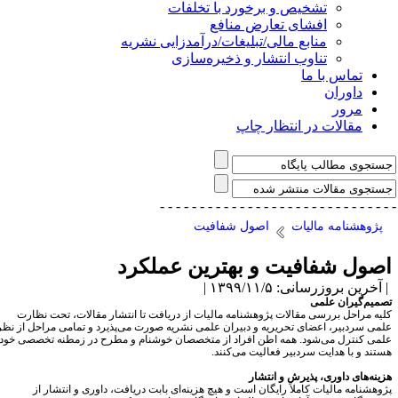
تشخیص و برخورد با تخلفات
افشای تعارض منافع
منابع مالی/تبلیغات/درآمدزایی نشریه
تناوب انتشار و ذخیره‌سازی
تماس با ما
داوران
مرور
مقالات در انتظار چاپ
- - - - - - - - - - - - - - -
- - - - - - - - - - - - - 
پژوهشنامه مالیات
اصول شفافیت
صول شفافیت و بهترین عملکرد
آخرین بروزرسانی: ۱۳۹۹/۱۱/۵ |
صمیم‌گیران علمی
لیه مراحل بررسی مقالات پژوهشنامه مالیات از دریافت تا انتشار مقالات، تحت نظارت
لمی سردبیر، اعضای تحریریه و دبیران علمی نشریه صورت می‌پذیرد و تمامی مراحل از نظر
لمی کنترل می‌شود. همه اطن افراد از متخصصان خوشنام و مطرح در زمطنه تخصصی خود
ستند و با هدایت سردبیر فعالیت می‌کنند.
زینه‌های داوری، پذیرش و انتشار
ژوهشنامه مالیات کاملاً رایگان است و هیچ هزینه‌ای بابت دریافت، داوری و انتشار از