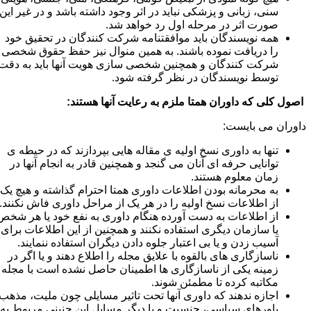
سنی، زبانی و پزشکی نباید در اثر وجود داشته باشد و در غیر این
صورت اثر در مرحله اول رد خواهد شد.
همه نویسندگان باید موافقتنامه شرکت کنندگان در تحقیق خود
را دریافت نموده باشند. به همین منوال نیز حفظ حقوق شخصی
شرکت کنندگان و همچنین شخصی سازی هویت آنها باید به دقت
توسط نویسندگان در نظر گرفته شود.
صول کلی
که داوران همتا ملزم به رعایت آنها هستند:
اوران می بایست:
تنها به داوری نسخ اولیه ی مقاله هایی بپردازند که در حیطه ی
توانایی حرفه ای آنان می گنجد و همچنین قادر به انجام آنها در
زمان معلوم هستند.
به محرمانه بودن اطلاعات داوری همتا احترام گذاشته و هیچ یک
از اطلاعات نسخ اولیه را در هر یک از مراحل داوری فاش نکنند.
از اطلاعات به دست آورده هنگام داوری به نفع خود یا هر شخص
یا سازمان دیگری استفاده نکنند و همچنین از این اطلاعات برای
آسیب زدن و یا بی اعتبار جلوه دادن دیگران استفاده ننمایند.
ناسازگاری های بالقوه با علایق مجله را اطلاع دهند و یا اگر در
زمینه یکی از ناسازگاری ها اطمینان حاصل نشده است با مجله
مکاتبه کرده تا مطمئن شوند.
اجازه ندهند که داوری آنها تحت تاثیر مسایلی چون ملیت، مذهب،
باورهای سیاسی، جنسیت و یا دیگر مسایل این چنینی مربوط به