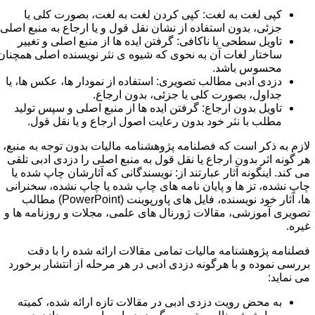
کپی لغت به لغت: کپی کردن لغت به لغت، بصورت کلی یا
جزئی، بدون استفاده از نشان نقل قول و یا ارجاع به منبع اصلی.
تاویل سطحی یا ناکافی: گرفتن ایده ها از منبع اصلی و تغییر
ساختار لغات آن به نحوی که شیوه ی نثر نویسنده اصلی همچنان
محسوس باشد.
دزدی ادبی مطالب تصویری: استفاده از نمودار ها، عکس ها، یا
جداول، بصورت کلی یا جزئی، بدون ارجاع.
تاویل بدون ارجاع: گرفتن ایده ها از منبع اصلی و سپس تولید
مطلب با نثر خود بدون رعایت اصول ارجاع و یا نقل قول.
ازم به ذکر است که فصلنامه پژوهشنامه مالیات بدون توجه به منبع،
ر گونه اثر بدون ارجاع یا نقل قول به منبع اصلی را دزدی ادبی تلقی
ی کند. اینگونه آثار عبارتند از: نویسندگانی که آثارشان چاپ شده یا
اپ نشده، تز ها و پایان نامه های چاپ شده یا چاپ نشده، سخنرانی
ها، آثار خود نویسنده، فایل های پاورپوینت (PowerPoint) مطالب
صویری آموزشی، مقالات ژورنال های علمی، مجلات و روزنامه ها و
یره.
صلنامه پژوهشنامه مالیات تمامی مقالات ارائه شده را با دقت
ررسی نموده و با هرگونه دزدی ادبی در هر مرحله از انتشار برخورد
ی نماید:
به محض رویت دزدی ادبی در مقالات تازه ارائه شده، کمیته