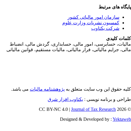
یگاه های مرتبط
سازمان امور مالياتی کشور
کمسیون نشریات وزارت علوم
شرکت یکتاوب
مات کلیدی
ليات، حسابرسی، امور مالی، حسابداری، گردش مالی، انضباط
لی، جرايم مالياتی، فرار مالياتی، ماليات مستقيم، قوانين مالياتی
یه حقوق این وب سایت متعلق به
پژوهشنامه مالیات
می باشد.
احی و برنامه نویسی :
یکتاوب افزار شرق
Journal of Tax Research
© 202
Designed & Developed by :
Yektaw