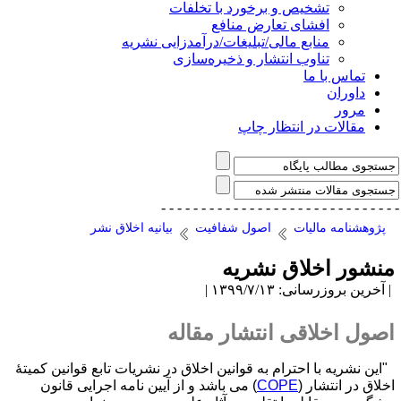
تشخیص و برخورد با تخلفات
افشای تعارض منافع
منابع مالی/تبلیغات/درآمدزایی نشریه
تناوب انتشار و ذخیره‌سازی
تماس با ما
داوران
مرور
مقالات در انتظار چاپ
- - - - - - - - - - - - - - -
- - - - - - - - - - - - - 
پژوهشنامه مالیات
اصول شفافیت
بیانیه اخلاق نشر
نشور اخلاق نشریه
آخرین بروزرسانی: ۱۳۹۹/۷/۱۳ |
صول اخلاقی انتشار مقاله
"این نشریه با احترام به قوانین اخلاق در نشریات تابع قوانین کمیتۀ
خلاق در انتشار (
COPE
) می باشد و از آیین نامه اجرایی قانون