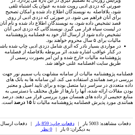
ویرایش ژورنال به تصمیم گیری در این باره می پردازد. در
صورتی که دزدی ادبی رویت شده به عنوان یک اشتباه تلقی
شود، بلافاصله به نویسندگان اطلاع داد شده و امکان تصحیح
برای آنان فراهم می شود. در صورتی که دزدی ادبی از روی
قصد تشخیص داده شود، به نویسندگان اطلاع داد شده و نام آنان
در لیست سیاه قرار می گیرد. نویسندگانی که دزدی ادبی آنان
تشخیص داده شود از ارسال آثار خود به فصلنامه پژوهشنامه
مالیات برای ۵ سال محروم خواهند بود.
در مواردی بسیار نادر که اثری شامل دزدی ادبی چاپ شده باشد
در کنار عواقب اشاره شده، اثر مربوطه بلافاصله از فصلنامه
پژوهشنامه مالیات خارج شده و این امر بصورت رسمی از
طریق سایت افصلنامه علنی خواهد شد.
صلنامه پژوهشنامه مالیات از سامانه مشابهت یاب سمیم نور جهت
ررسی درصد همانندی استفاده می کند. این سامانه ها به بانک های
اده متعددی در سراسر دنیا متصل بوده و برای تایید اصیل و معتبر
ودن مقالات ارائه شده، آنها را بارها از طرق مختلف با دسترسی به
نابع حجیمی از داده های همسان مورد بررسی قرار می دهند. درصد
مانندی مورد پذیرش فصلنامه پژوهشنامه مالیات تا
۱۵ درصد
است.
دفعات مشاهده: 5003 بار |
دفعات چاپ: 859 بار
| دفعات ارسال
به دیگران: 0 بار |
0 نظر