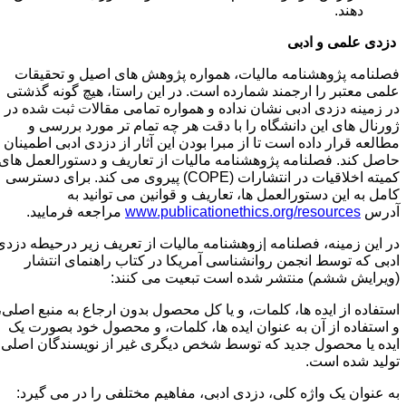
دهند.
زدی علمی و ادبی
صلنامه پژوهشنامه مالیات، همواره پژوهش های اصیل و تحقیقات
لمی معتبر را ارجمند شمارده است. در این راستا، هیچ گونه گذشتی
ر زمینه دزدی ادبی نشان نداده و همواره تمامی مقالات ثبت شده در
ورنال های این دانشگاه را با دقت هر چه تمام تر مورد بررسی و
طالعه قرار داده است تا از مبرا بودن این آثار از دزدی ادبی اطمینان
اصل کند. فصلنامه پژوهشنامه مالیات از تعاریف و دستورالعمل های
کمیته اخلاقیات در انتشارات (COPE) پیروی می کند. برای دسترسی
امل به این دستورالعمل ها، تعاریف و قوانین می توانید به
درس
www.publicationethics.org/resources
مراجعه فرمایید.
ر این زمینه، فصلنامه |زوهشنامه مالیات از تعریف زیر درحیطه دزدی
دبی که توسط انجمن روانشناسی آمریکا در کتاب راهنمای انتشار
ویرایش ششم) منتشر شده است تبعیت می کنند:
ستفاده از ایده ها، کلمات، و یا کل محصول بدون ارجاع به منبع اصلی،
 استفاده از آن به عنوان ایده ها، کلمات، و محصول خود بصورت یک
یده یا محصول جدید که توسط شخص دیگری غیر از نویسندگان اصلی
ولید شده است.
ه عنوان یک واژه کلی، دزدی ادبی، مفاهیم مختلفی را در می گیرد: