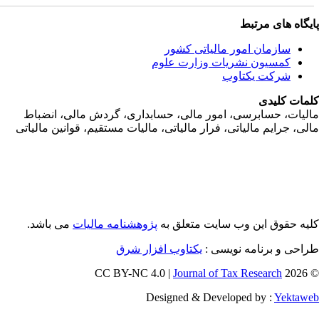
یگاه های مرتبط
سازمان امور مالياتی کشور
کمسیون نشریات وزارت علوم
شرکت یکتاوب
مات کلیدی
ليات، حسابرسی، امور مالی، حسابداری، گردش مالی، انضباط
لی، جرايم مالياتی، فرار مالياتی، ماليات مستقيم، قوانين مالياتی
یه حقوق این وب سایت متعلق به
پژوهشنامه مالیات
می باشد.
احی و برنامه نویسی :
یکتاوب افزار شرق
Journal of Tax Research
© 202
Designed & Developed by :
Yektaw