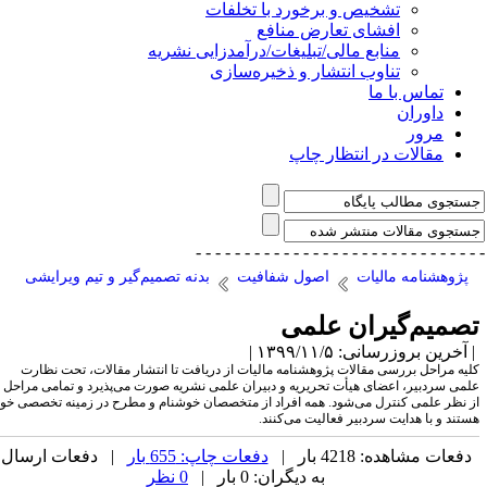
تشخیص و برخورد با تخلفات
افشای تعارض منافع
منابع مالی/تبلیغات/درآمدزایی نشریه
تناوب انتشار و ذخیره‌سازی
تماس با ما
داوران
مرور
مقالات در انتظار چاپ
- - - - - - - - - - - - - - -
- - - - - - - - - - - - - 
پژوهشنامه مالیات
اصول شفافیت
بدنه تصمیم‌گیر و تیم ویرایشی
صمیم‌گیران علمی
آخرین بروزرسانی: ۱۳۹۹/۱۱/۵ |
لیه مراحل بررسی مقالات پژوهشنامه مالیات از دریافت تا انتشار مقالات، تحت نظارت
لمی سردبیر، اعضای هیأت تحریریه و دبیران علمی نشریه صورت می‌پذیرد و تمامی مراحل
ز نظر علمی کنترل می‌شود. همه افراد از متخصصان خوشنام و مطرح در زمینه تخصصی خود
ستند و با هدایت سردبیر فعالیت می‌کنند.
دفعات مشاهده: 4218 بار |
دفعات چاپ: 655 بار
| دفعات ارسال
به دیگران: 0 بار |
0 نظر