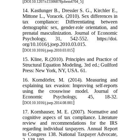
[
]
DOI:10.1207/s15506878jobem4704_5
14. Kastlunger B., Dressler S. G., Kirchler E.,
Mittone L., Voracek. (2010). Sex differences in
tax compliance: Differentiating between
demographic sex, gender-role orientation, and
prenatal masculinization. Journal of Economic
Psychology, 31, 542-552. https://doi.
org/10.1016/j.joep.2010.03.015.
[
]
DOI:10.1016/j.joep.2010.03.015
15. Kline, R.(2010). Principles and Practice of
Structural Equation Modeling, 3rd ed.; Guilford
Press: New York, NY, USA. 61.
16. Korndörfer, M. (2014). Measuring and
explaining tax evasion: Improving self-reports
using the crosswisse model. Journal of
Economic Psychology, 45, 18-32.
[
]
DOI:10.1016/j.joep.2014.08.001
17. Kornhauser, M. E. (2007). Normative and
cognitive aspecs of tax compliance. Literature
review and recommendations for the IRS
regarding individual taxpayers. Annual Report
to Congress 138. National Taxpayer Advocate,
2, 138-180.