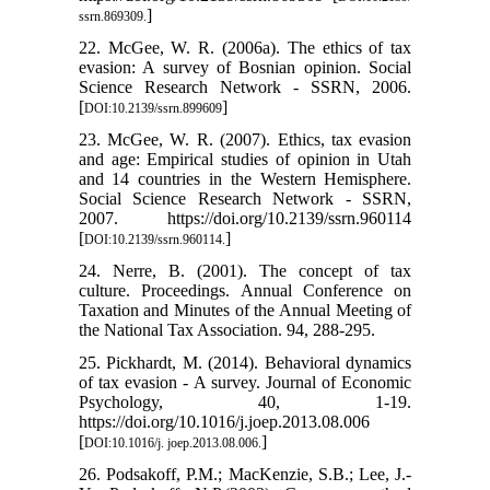
]
ssrn.869309.
22. McGee, W. R. (2006a). The ethics of tax
evasion: A survey of Bosnian opinion. Social
Science Research Network - SSRN, 2006.
[
]
DOI:10.2139/ssrn.899609
23. McGee, W. R. (2007). Ethics, tax evasion
and age: Empirical studies of opinion in Utah
and 14 countries in the Western Hemisphere.
Social Science Research Network - SSRN,
2007. https://doi.org/10.2139/ssrn.960114
[
]
DOI:10.2139/ssrn.960114.
24. Nerre, B. (2001). The concept of tax
culture. Proceedings. Annual Conference on
Taxation and Minutes of the Annual Meeting of
the National Tax Association. 94, 288-295.
25. Pickhardt, M. (2014). Behavioral dynamics
of tax evasion - A survey. Journal of Economic
Psychology, 40, 1-19.
https://doi.org/10.1016/j.joep.2013.08.006
[
]
DOI:10.1016/j. joep.2013.08.006.
26. Podsakoff, P.M.; MacKenzie, S.B.; Lee, J.-