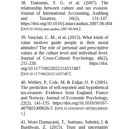
38. Tsakumis, T. G. et al. (2007). The
relationship between culture and tax evasion.
Journal of International Accounting, Auditing
and Taxation, 16(2), 131-147.
https://doi.org/10.1016/j.intaccaudtax.2007.06.004
[
]
DOI:10.1016/j.intaccaudtax.2007.06.004.
39. Vauclair, C. M., et al. (2015). What kinds of
value motives guide people in their moral
attitudes? The role of personal and prescriptive
values at the culture level and individual level.
Journal of Cross-Cultural Psychology, 46(2),
211-228. https://doi.
org/10.1177/0022022114557487.
[
]
DOI:10.1177/0022022114557487
40. Webley, P., Cole, M. & Eidjar, O. P. (2001).
The prediction of self-reported and hypothetical
tax-evasion: Evidence from England, France
and Norway. Journal of Economic Psychology,
22(2), 141-155. https://doi.org/10.1016/S0167-
4870(01)00026-5 [
DOI:10.1016/S0167-4870(01)00026-
]
5.
41. Woro Damayanti, T., Sutrisno, Subekti, I. &
Baridwan, Z. (2015). Trust and uncertainty