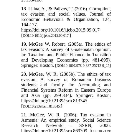
18. Litina, A., & Palivos, T. (2016). Corruption,
tax evasion and social values. Journal of
Economic Behaviour & Organization, 124,
164-177.
https://doi.org/10.1016/j.jebo.2015.09.017
[
]
DOI:10.1016/j.jebo.2015.09.017.
19. McGee W. Robert. (2005a). The ethics of
tax evasion: A survey of Guatemalan opinion.
In: Taxation and Public Finance in Transition
and Developing Economies (pp. 481-895).
Springer: Boston. [
]
DOI:10.1007/978-0-387-25712-9_25
20. McGee, W. R. (2005b). The ethics of tax
evasion: A survey of Romanian business
students and faculty. In: Accounting and
Financial Systems Reform in Eastern Europe
and Asia (pp. 299-334). Springer: Boston.
https://doi.org/10.2139/ssrn.813345
[
]
DOI:10.2139/ssrn.813345.
21. McGee, W. R. (2006). Tax evasion in
Armenia: An empirical study. Social Science
Research Network - SSRN, 2006.
https://doi.org/10.2139/ssrn.869309 [
DOI:10.2139/