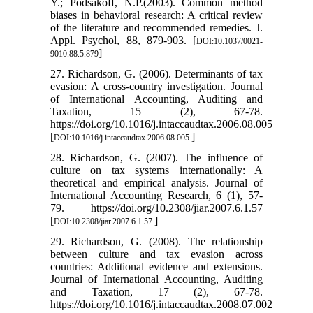
Y.; Podsakoff, N.P.(2003). Common method
biases in behavioral research: A critical review
of the literature and recommended remedies. J.
Appl. Psychol, 88, 879-903. [
DOI:10.1037/0021-
]
9010.88.5.879
27. Richardson, G. (2006). Determinants of tax
evasion: A cross-country investigation. Journal
of International Accounting, Auditing and
Taxation, 15 (2), 67-78.
https://doi.org/10.1016/j.intaccaudtax.2006.08.005
[
]
DOI:10.1016/j.intaccaudtax.2006.08.005.
28. Richardson, G. (2007). The influence of
culture on tax systems internationally: A
theoretical and empirical analysis. Journal of
International Accounting Research, 6 (1), 57-
79. https://doi.org/10.2308/jiar.2007.6.1.57
[
]
DOI:10.2308/jiar.2007.6.1.57.
29. Richardson, G. (2008). The relationship
between culture and tax evasion across
countries: Additional evidence and extensions.
Journal of International Accounting, Auditing
and Taxation, 17 (2), 67-78.
https://doi.org/10.1016/j.intaccaudtax.2008.07.002