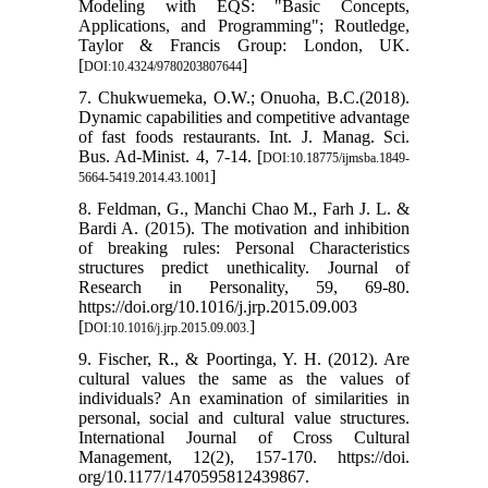
Modeling with EQS: "Basic Concepts,
Applications, and Programming"; Routledge,
Taylor & Francis Group: London, UK.
[
]
DOI:10.4324/9780203807644
7. Chukwuemeka, O.W.; Onuoha, B.C.(2018).
Dynamic capabilities and competitive advantage
of fast foods restaurants. Int. J. Manag. Sci.
Bus. Ad-Minist. 4, 7-14. [
DOI:10.18775/ijmsba.1849-
]
5664-5419.2014.43.1001
8. Feldman, G., Manchi Chao M., Farh J. L. &
Bardi A. (2015). The motivation and inhibition
of breaking rules: Personal Characteristics
structures predict unethicality. Journal of
Research in Personality, 59, 69-80.
https://doi.org/10.1016/j.jrp.2015.09.003
[
]
DOI:10.1016/j.jrp.2015.09.003.
9. Fischer, R., & Poortinga, Y. H. (2012). Are
cultural values the same as the values of
individuals? An examination of similarities in
personal, social and cultural value structures.
International Journal of Cross Cultural
Management, 12(2), 157-170. https://doi.
org/10.1177/1470595812439867.