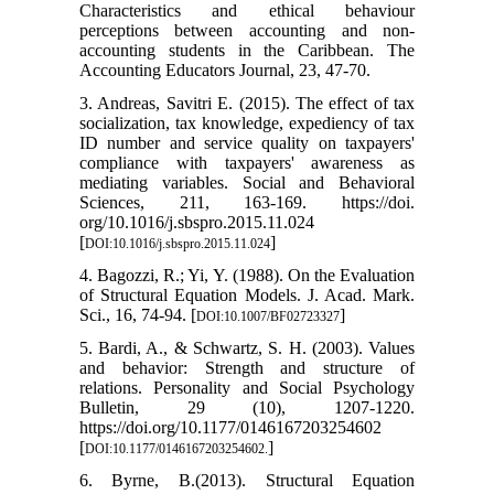
Characteristics and ethical behaviour
perceptions between accounting and non-
accounting students in the Caribbean. The
Accounting Educators Journal, 23, 47-70.
3. Andreas, Savitri E. (2015). The effect of tax
socialization, tax knowledge, expediency of tax
ID number and service quality on taxpayers'
compliance with taxpayers' awareness as
mediating variables. Social and Behavioral
Sciences, 211, 163-169. https://doi.
org/10.1016/j.sbspro.2015.11.024
[
]
DOI:10.1016/j.sbspro.2015.11.024
4. Bagozzi, R.; Yi, Y. (1988). On the Evaluation
of Structural Equation Models. J. Acad. Mark.
Sci., 16, 74-94. [
]
DOI:10.1007/BF02723327
5. Bardi, A., & Schwartz, S. H. (2003). Values
and behavior: Strength and structure of
relations. Personality and Social Psychology
Bulletin, 29 (10), 1207-1220.
https://doi.org/10.1177/0146167203254602
[
]
DOI:10.1177/0146167203254602.
6. Byrne, B.(2013). Structural Equation