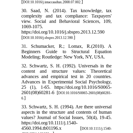
[
]
DOI:10.1016/j.intaccaudtax.2008.07.002.
30. Saad, N. (2014). Tax knowledge, tax
complexity and tax compliance: Taxpayers'
view. Social and Behavioral Sciences, 109,
1069-1075.
https://doi.org/10.1016/j.sbspro.2013.12.590
[
]
DOI:10.1016/j.sbspro.2013.12.590.
31. Schumacker, R.; Lomax, R.(2010). A
Beginners Guide to Structural Equation
Modeling; Routledge: New York, NY, USA.
32. Schwartz, S. H. (1992). Universals in the
content and structure values: Theoretical
advances and empirical test in 20 countries.
Advances in Experimental Social Psychology,
25 (1), 1-65. https://doi.org/10.1016/S0065-
2601(08)60281-6 [
DOI:10.1016/S0065-2601(08)60281-
]
6.
33. Schwartz, S. H. (1994). Are there universal
aspects in the structure and contents of human
values? Journal of Social Issues, 50(4), 19-45.
https://doi.org/10.1111/j.1540-
4560.1994.tb01196.x [
DOI:10.1111/j.1540-