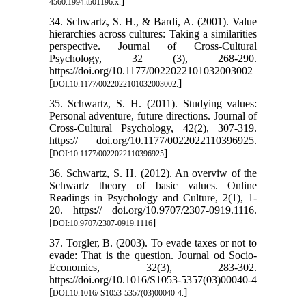
]
4560.1994.tb01196.x.
34. Schwartz, S. H., & Bardi, A. (2001). Value
hierarchies across cultures: Taking a similarities
perspective. Journal of Cross-Cultural
Psychology, 32 (3), 268-290.
https://doi.org/10.1177/0022022101032003002
[
]
DOI:10.1177/0022022101032003002.
35. Schwartz, S. H. (2011). Studying values:
Personal adventure, future directions. Journal of
Cross-Cultural Psychology, 42(2), 307-319.
https:// doi.org/10.1177/0022022110396925.
[
]
DOI:10.1177/0022022110396925
36. Schwartz, S. H. (2012). An overviw of the
Schwartz theory of basic values. Online
Readings in Psychology and Culture, 2(1), 1-
20. https:// doi.org/10.9707/2307-0919.1116.
[
]
DOI:10.9707/2307-0919.1116
37. Torgler, B. (2003). To evade taxes or not to
evade: That is the question. Journal od Socio-
Economics, 32(3), 283-302.
https://doi.org/10.1016/S1053-5357(03)00040-4
[
]
DOI:10.1016/ S1053-5357(03)00040-4.