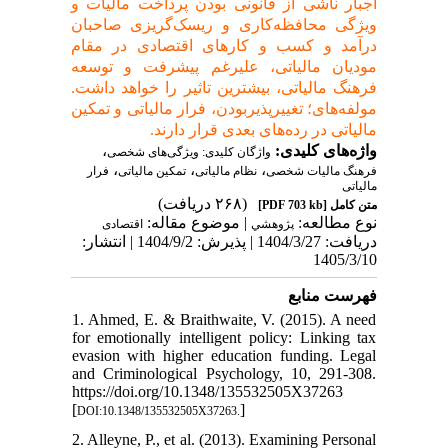
اجبار ناشی از قانونی بودن پرداخت مالیات و
ویژگی محافظه‌کاری و ریسک‌گریزی صاحبان
درآمد و کسب و کارهای اقتصادی در مقام
مودیان مالیاتی، علیرغم پیشرفت و توسعه
فرهنگ مالیاتی، بیشترین تاثیر را خواهد داشت.
مولفه‌های؛ تغییرپذیربودن، فرار مالیاتی و تمکین
مالیاتی در رده‌های بعدی قرار دارند.
،
واژه‌های کلیدی:
واژگان کلیدی: ویژگی‌های شخصی
،
،
،
فرهنگ مالیات شخصی
نظام مالیاتی
تمکین مالیاتی
فرار
مالیاتی
(۲۶۸ دریافت)
[PDF 703 kb]
متن کامل
نوع مطالعه:
| موضوع مقاله:
پژوهشي
اقتصادی
دریافت: 1404/3/27 | پذیرش: 1404/9/2 | انتشار:
1405/3/10
فهرست منابع
1. Ahmed, E. & Braithwaite, V. (2015). A need
for emotionally intelligent policy: Linking tax
evasion with higher education funding. Legal
and Criminological Psychology, 10, 291-308.
https://doi.org/10.1348/135532505X37263
[
]
DOI:10.1348/135532505X37263.
2. Alleyne, P., et al. (2013). Examining Personal