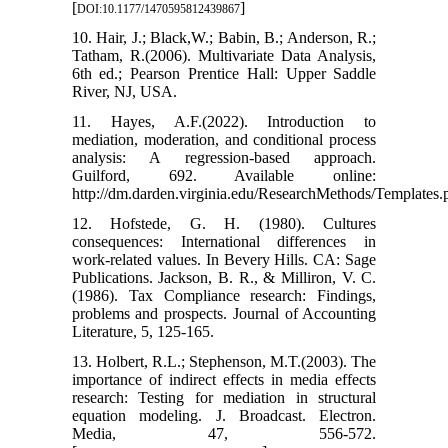
[
]
DOI:10.1177/1470595812439867
10. Hair, J.; Black,W.; Babin, B.; Anderson, R.;
Tatham, R.(2006). Multivariate Data Analysis,
6th ed.; Pearson Prentice Hall: Upper Saddle
River, NJ, USA.
11. Hayes, A.F.(2022). Introduction to
mediation, moderation, and conditional process
analysis: A regression-based approach.
Guilford, 692. Available online:
http://dm.darden.virginia.edu/ResearchMethods/Templates.p
12. Hofstede, G. H. (1980). Cultures
consequences: International differences in
work-related values. In Bevery Hills. CA: Sage
Publications. Jackson, B. R., & Milliron, V. C.
(1986). Tax Compliance research: Findings,
problems and prospects. Journal of Accounting
Literature, 5, 125-165.
13. Holbert, R.L.; Stephenson, M.T.(2003). The
importance of indirect effects in media effects
research: Testing for mediation in structural
equation modeling. J. Broadcast. Electron.
Media, 47, 556-572.