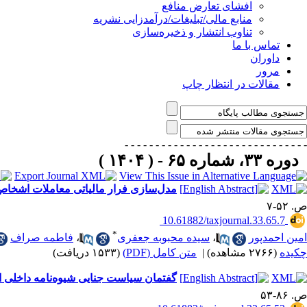
افشای تعارض منافع
منابع مالی/تبلیغات/درآمدزایی نشریه
تناوب انتشار و ذخیره‌سازی
تماس با ما
داوران
مرور
مقالات در انتظار چاپ
- - - - - - - - - - - - - - -
- - - - - - - - - - - - - - -
دوره ۳۳، شماره ۶۵ - ( ۱۴۰۴ )
مدل‌سازی فرار مالیاتی معاملات اشخا
ص. ۵۲-۷
‎ 10.61882/taxjournal.33.65.7
*
امین احمدپور
،
سیده محبوبه جعفری
،
فاطمه صراف
چکیده
(۲۷۶۶ مشاهده)
|
متن کامل (PDF)
(۱۵۳۳ دریافت)
گفتمان سیاست جنایی شیوه‌نامه داخلی اجرای مواد 274 الی 277 قانون
ص. ۸۶-۵۳