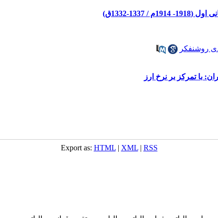
1337-1332ق)
ی روشنفکر
ان: با تمرکز بر نرخ ارز
Export as:
HTML
|
XML
|
RSS