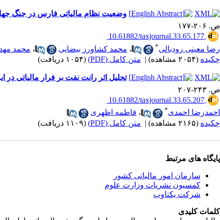
وضعیت نظام مالیاتی فارس در جنگ جهانی اول (1918- 1914م / 
ص. ۲۰۶-۱۷۷
‎ 10.61882/taxjournal.33.65.177
*
رضا معینی رودبالی
،
محمد کشاورز بیضایی
،
محمد مهد
چکیده
(۲۰۵۴ مشاهده)
|
متن کامل (PDF)
(۱۰۵۴ دریافت)
تحلیل اثر رانت نفت بر فرار مالیاتی در ایر
ص. ۲۴۳-۲۰۷
‎ 10.61882/taxjournal.33.65.207
*
احمدرضا احمدی
،
فاطمه اظهری
چکیده
(۲۱۶۵ مشاهده)
|
متن کامل (PDF)
(۱۱۰۹ دریافت)
پایگاه های مرتبط
سازمان امور مالياتی کشور
کمسیون نشریات وزارت علوم
شرکت یکتاوب
کلمات کلیدی