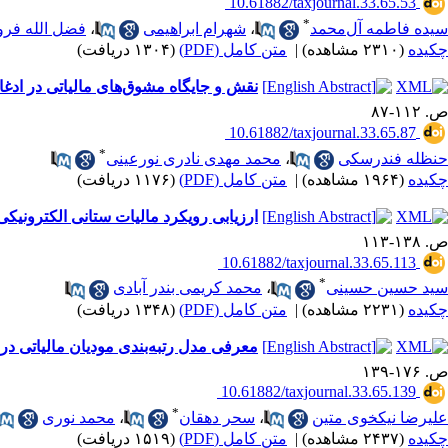
‎ 10.61882/taxjournal.33.65.53
*
سیده فاطمه آل‌محمد
،
شهرام ابراهیمی
،
فضل الله فر
چکیده
(۲۳۱۰ مشاهده)
|
متن کامل (PDF)
(۱۳۰۴ دریافت)
نقش و جایگاه مشوق‌های مالیاتی در ادغام
ص. ۱۱۲-۸۷
‎ 10.61882/taxjournal.33.65.87
*
حنظله فندرسکی
،
محمد مهدی نادری نورعینی
چکیده
(۱۹۶۴ مشاهده)
|
متن کامل (PDF)
(۱۱۷۶ دریافت)
ارزیابی رویکرد مالیات ستانی الکترونیک
ص. ۱۳۸-۱۱۳
‎ 10.61882/taxjournal.33.65.113
*
سید حسین حسینی
،
محمد کریمی بندر آبادی
چکیده
(۲۲۳۱ مشاهده)
|
متن کامل (PDF)
(۱۳۴۸ دریافت)
معرفی مدل رتبه‌بندی مودیان مالیاتی در 
ص. ۱۷۶-۱۳۹
‎ 10.61882/taxjournal.33.65.139
*
علیرضا نیکخوی متین
،
سحر دهقان
،
محمد نوری
چکیده
(۲۴۳۷ مشاهده)
|
متن کامل (PDF)
(۱۵۱۹ دریافت)