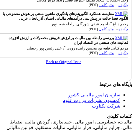
حید احمدیان، سجاد نقدی، علیرضا فضل زاده، فرناز معالی
کیده
-
متن کامل
(PDF)
مقایسه عملکرد الگوریتم‌های یادگیری ماشین مبتنی بر هوش مصنوعی با
لگوی فضا حالت در پیش‌بینی درآمدهای مالیاتی استان آذربایجان غربی
*
حیم دباغ
، احمد عزتی شورگلی، راحله شعبانپور
کیده
-
متن کامل
(PDF)
بررسی رابطه بین مالیات بر ارزش فروش محصولات و ارزش افزوده
عالیت های صنعتی در اقتصاد ایران
*
ریم کیانی قلعه نو، محسن زاینده رودی
، علی رئیس پور رجبعلی
کیده
-
متن کامل
(PDF)
Back to Original Issue
گاه های مرتبط
سازمان امور مالياتی کشور
کمسیون نشریات وزارت علوم
شرکت یکتاوب
مات کلیدی
ليات، حسابرسی، امور مالی، حسابداری، گردش مالی، انضباط
ی، جرايم مالياتی، فرار مالياتی، ماليات مستقيم، قوانين مالياتی