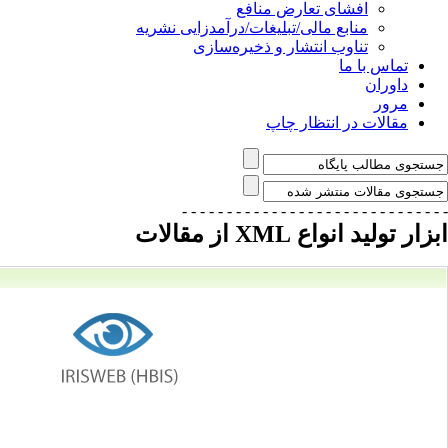
افشای تعارض منافع
منابع مالی/تبلیغات/درآمدزایی نشریه
تناوب انتشار و ذخیره‌سازی
تماس با ما
داوران
مرور
مقالات در انتظار چاپ
- - - - - - - - - - - - - - -
- - - - - - - - - - - - - - -
ابزار تولید انواع XML از مقالات