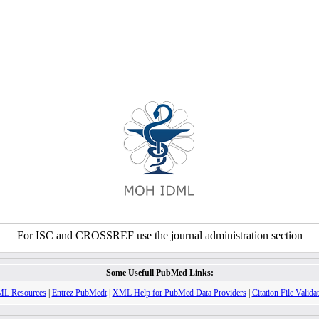
For ISC and CROSSREF use the journal administration section
Some Usefull PubMed Links:
L Resources
|
Entrez PubMedt
|
XML Help for PubMed Data Providers
|
Citation File Valida