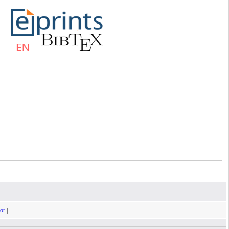
tor
|