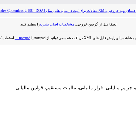
ی تهیه خروجی XML مقالات برای ثبت در نمایه هایی مثل ISC، DOAJ یا Index Cpoernicus
لطفا قبل از گرفتن خروجی،
مشخصات اصلی نشریه
را تنظیم کنید.
هده یا ویرایش فایل های XML دریافت شده می توانید از notepad یا
notepad++
استفاده کن
ايم مالياتی، فرار مالياتی، ماليات مستقيم، قوانين مالياتی