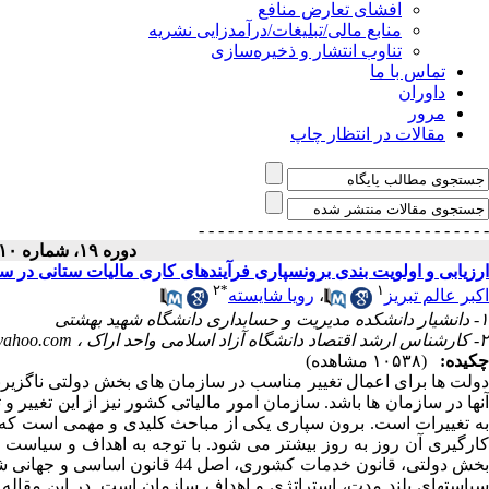
افشای تعارض منافع
منابع مالی/تبلیغات/درآمدزایی نشریه
تناوب انتشار و ذخیره‌سازی
تماس با ما
داوران
مرور
مقالات در انتظار چاپ
- - - - - - - - - - - - - - -
- - - - - - - - - - - - - - -
دوره ۱۹، شماره ۱۰ - ( ۱۳۹۰ )
ارزیابی و اولویت بندی برونسپاری فرآیندهای کاری مالیات ستانی در سازمان امور
۲
*
۱
اکبر عالم تبریز
،
رویا شایسته
۱- دانشیار دانشکده مدیریت و حسابداری دانشگاه شهید بهشتی
۲- کارشناس ارشد اقتصاد دانشگاه آزاد اسلامی واحد اراک ،
yahoo.com
چکیده:
(۱۰۵۳۸ مشاهده)
دولت ها برای اعمال تغییر مناسب در سازمان های بخش دولتی ناگزیرند،
آنها در سازمان ها باشد. سازمان امور مالیاتی کشور نیز از این تغییر و 
به تغییرات است. برون سپاری یکی از مباحث کلیدی و مهمی است که ام
کارگیری آن روز به روز بیشتر می شود. با توجه به اهداف و سیا
بخش دولتی، قانون خدمات کشوری، ا
سیاستهای بلند مدت، استراتژی و اهداف سازمان است. در این مقاله 