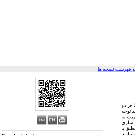
 فهرست نسخه ها
 هر دو
د توجه
میت به
 سازی
منطبق با
 سپاری