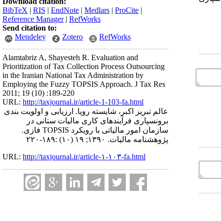
Download citation:
BibTeX
|
RIS
|
EndNote
|
Medlars
|
ProCite
|
Reference Manager
|
RefWorks
Send citation to:
Mendeley
Zotero
RefWorks
Alamtabriz A, Shayesteh R. Evaluation and
Prioritization of Tax Collection Process Outsourcing
in the Iranian National Tax Administration by
Employing the Fuzzy TOPSIS Approach. J Tax Res
2011; 19 (10) :189-220
URL:
http://taxjournal.ir/article-1-103-fa.html
عالم تبریز اکبر، شایسته رویا. ارزیابی و اولویت بندی
برونسپاری فرآیندهای کاری مالیات ستانی در
سازمان امور مالیاتی با رویکرد TOPSIS فازی.
پژوهشنامه مالیات. ۱۳۹۰; ۱۹ (۱۰) :۱۸۹-۲۲۰
URL:
http://taxjournal.ir/article-۱-۱۰۳-fa.html