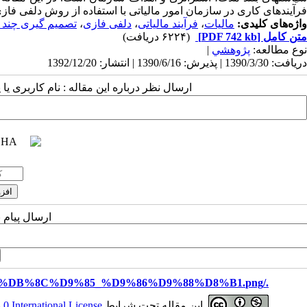
فرآیندهای کاری در سازمان امور مالیاتی با استفاده از روش دلفی فازی و مدل تصمیم 
واژه‌های کلیدی:
مالیات
،
فرآیند مالیاتی
،
دلفی فازی
،
تصمیم گیری چند شا
متن کامل
[PDF 742 kb]
(۶۲۲۴ دریافت)
نوع مطالعه:
پژوهشي
|
دریافت: 1390/3/30 | پذیرش: 1390/6/16 | انتشار: 1392/12/20
ارسال نظر درباره این مقاله : نام کاربری ی
ارسال پیام 
./files/site1/images/%D8%B3%D9%85%DB%8C%D9%85_%D9%86%D9%88%D8%B1.png
این مقاله تحت شرایط
 International License