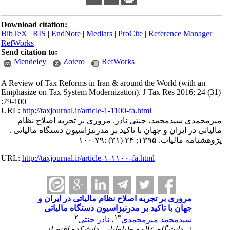
Download citation:
BibTeX
|
RIS
|
EndNote
|
Medlars
|
ProCite
|
Reference Manager
|
RefWorks
Send citation to:
Mendeley
Zotero
RefWorks
A Review of Tax Reforms in Iran & around the World (with an
Emphasize on Tax System Modernization). J Tax Res 2016; 24 (31)
:79-100
URL:
http://taxjournal.ir/article-1-1100-fa.html
میرمحمدی سیدمحمد، جنتی نادر. مروری بر تجربه اصلاح نظام
مالیاتی در ایران و جهان با تاکید بر مدرنیزاسیون دستگاه مالیاتی .
پژوهشنامه مالیات. ۱۳۹۵; ۲۴ (۳۱) :۷۹-۱۰۰
URL:
http://taxjournal.ir/article-۱-۱۱۰۰-fa.html
مروری بر تجربه اصلاح نظام مالیاتی در ایران و
جهان با تاکید بر مدرنیزاسیون دستگاه مالیاتی
۲
۱
*
سیدمحمد میرمحمدی
،
نادر جنتی
۱- دانشگاه علامه طباطبایی دانشکده اقتصاد