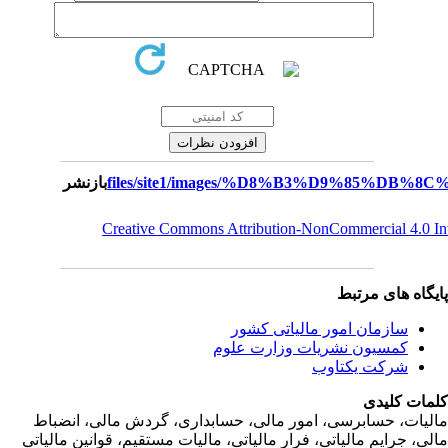
بازنشر
Creative Commons Attribution-NonCommercial 4.0 I
یگاه های مرتبط
سازمان امور مالياتی کشور
کمسیون نشریات وزارت علوم
شرکت یکتاوب
مات کلیدی
ليات، حسابرسی، امور مالی، حسابداری، گردش مالی، انضباط
لی، جرايم مالياتی، فرار مالياتی، ماليات مستقيم، قوانين مالياتی