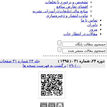
تشخیص و برخورد با تخلفات
افشای تعارض منافع
منابع مالی/تبلیغات/درآمدزایی نشریه
تناوب انتشار و ذخیره‌سازی
تماس با ما
داوران
مرور
مقالات در انتظار چاپ
- - - - - - - - - - - - - - -
- - - - - - - - - - - - - 
وره ۲۴، شماره ۳۱ - ( ۱۳۹۵ )
جلد ۲۴ شماره ۳۱ صفحات
۱۰۰-۷۹
|
برگشت به فهرست نسخه ها