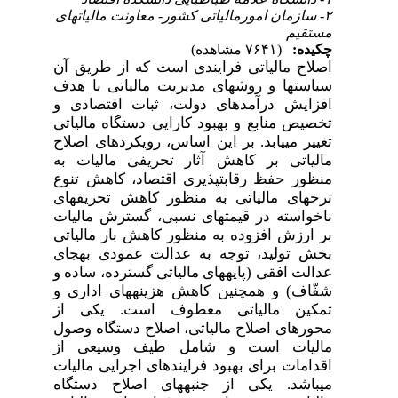
۲- سازمان امورمالیاتی کشور- معاونت مالیاتهای
مستقیم
چکیده:
(۷۶۴۱ مشاهده)
اصلاح مالیاتی فرایندی است که از طریق آن
سیاست­ها و روش­های مدیریت مالیاتی با هدف
افزایش درآمدهای دولت، ثبات اقتصادی و
تخصیص منابع و بهبود کارایی دستگاه مالیاتی
تغییر می­یابد. بر این اساس، رویکردهای اصلاح
مالیاتی بر کاهش آثار تحریفی مالیات به
منظور حفظ رقابت­پذیری اقتصاد، کاهش تنوع
نرخ­های مالیاتی به منظور کاهش تحریف­های
ناخواسته در قیمت­های نسبی، گسترش مالیات
بر ارزش افزوده به منظور کاهش بار مالیاتی
بخش تولید، توجه به عدالت عمودی به­جای
عدالت افقی (پایه­های مالیاتی گسترده، ساده و
شفّاف) و همچنین کاهش هزینه­های اداری و
تمکین مالیاتی معطوف است. یکی از
محورهای اصلاح مالیاتی، اصلاح دستگاه وصول
مالیات است و شامل طیف وسیعی از
اقدامات برای بهبود فرایندهای اجرایی مالیات
می­باشد. یکی از جنبه­های اصلاح دستگاه