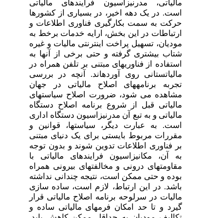
مالیاتی، مدرنیزاسیون فرایندهای مالیاتی
است. در یک دهه اخیر، در بسیاری از کشورها
حرکت به سمت بکارگیری فناوری اطلاعات و
ارتباطات در این بخش، ارایه خدمات برخط به
مودیان، تسهیل پراخت اینترنتی مالیات و غیره
شتاب بیشتری گرفته و حتی برخی از آنها به
استفاده از فناوری­های مبتنی بر تلفن همراه در
مالیات­ستانی روی آورده­اند. آنچه در بررسی
تجربه برنامه­های اصلاح مالیاتی در جهان
مشاهده می شود، ضرورت اصلاح سیاستهای
مالیاتی قبل از شروع برنامه اصلاح دستگاه
مالیاتی و به تبع آن مدرنیزاسیون دستگاه اداری
است. به عبارت دیگر، سیاستها، قوانین و
مقررات مربوط بایستی برای یک دنیای مبتنی
بر فناوری اطلاعات تدوین شوند و بدون توجه
به آن، مکانیزاسیون فرایندهای مالیاتی با
مقاومتهای درونی و مخالفتهای بیرونی همراه
بوده و حتی ممکن است، نتیجه چندانی نداشته
باشد. در این ارتباط، لازم است، ساده سازی
مالیات در سرلوحه برنامه اصلاح مالیاتی قرار
گیرد و تا حد امکان فرم­های مالیاتی ساده و
تکالیف مودیان به حداقل ممکن کاهش یابد.