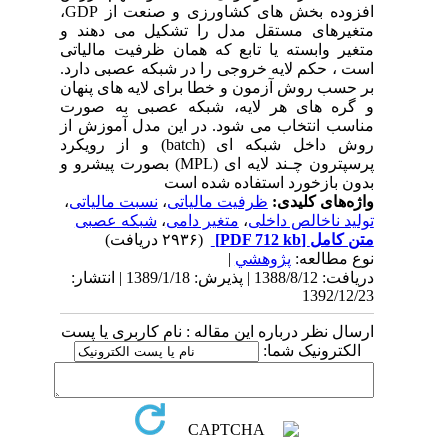
افزوده بخش های کشاورزی و صنعت از GDP،
متغیرهای مستقل مدل را تشکیل می دهند و
متغیر وابسته یا تابع که همان ظرفیت مالیاتی
است ، حکم لایه خروجی را در شبکه عصبی دارد.
بر حسب روش آزمون و خطا برای لایه های پنهان
و گره های هر لایه، شبکه عصبی به صورت
مناسب انتخاب می شود. در این مدل آموزش از
روش داخل شبکه ای (batch) و از رویکرد
پرسپترون چـند لایه ای (MPL) بصورت پیشرو و
بدون بازخورد استفاده شده است
واژه‌های کلیدی:
ظرفیت مالیاتی
،
نسبت مالیاتی
،
تولید ناخالص داخلی
،
متغیر دامی
،
شبکه عصبی
متن کامل
[PDF 712 kb]
(۲۹۳۶ دریافت)
نوع مطالعه:
پژوهشي
|
دریافت: 1388/8/12 | پذیرش: 1389/1/18 | انتشار:
1392/12/23
ارسال نظر درباره این مقاله : نام کاربری یا پست
الکترونیک شما: