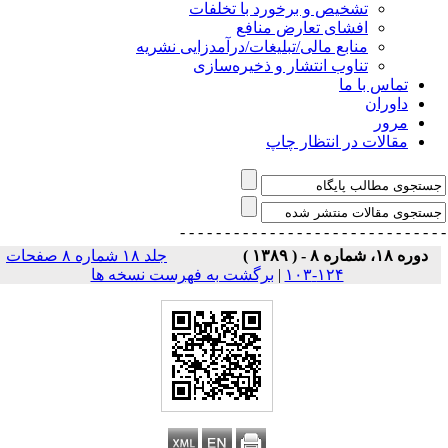
تشخیص و برخورد با تخلفات
افشای تعارض منافع
منابع مالی/تبلیغات/درآمدزایی نشریه
تناوب انتشار و ذخیره‌سازی
تماس با ما
داوران
مرور
مقالات در انتظار چاپ
- - - - - - - - - - - - - - -
- - - - - - - - - - - - - 
دوره ۱۸، شماره ۸ - ( ۱۳۸۹ )
جلد ۱۸ شماره ۸ صفحات
۱۲۴-۱۰۳
|
برگشت به فهرست نسخه ها