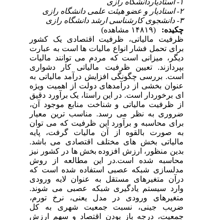
۱- استادیاردانشگاه رازی
۲- استادیار و عضو هیئت علمی دانشگاه رازی
۳- دانشجوی کارشناسی ارشد دانشگاه رازی
چکیده:
(۱۴۸۱۹ مشاهده)
ظرفیت مالیاتی، ظرفیت اقتصادی یک کشور
برای تحمل فشار انواع مالیات ها است به عبارت
دیگر، میزانی است که مردم می توانند مالیات
بپردازند. تعیین ظرفیت مالیاتی کار دشواری
است. بررسی چگونگی افزایش درآمد مالیاتی به
عنوان بخشی از درآمدهای دولت از اهمیت ویژه
ای برخوردار است. در این راستا، یک برآورد دقیق
از ظرفیت مالیاتی و شناخت منابع موجود آن،
ضروری به نظر می رسد. مناسب ترین معیار
برای محاسبه و برآورد این ظرفیت که می توان
به صورت بالقوه از آن مالیات گرفت، پایه
مالیاتی بخش های مختلف اقتصادی می باشد.
بدین منظور، ارزش افزوده بخش ها در کشور نیز
محاسبه شده است.در این مطالعه از روش
مدلسازی شبکه عصبی استفاده شده است که
درآن متغیرهای مستقل به عنوان لایه ورودی
وارد سیستم یادگیری شبکه عصبی می شوند.
متغیرهای ورودی در مدل یعنی، نرخ تورم،
ضریب جینی، نسبت جمعیت شهری به کل
جمعیت، درجه باز بودن اقتصاد و سهم ارزش