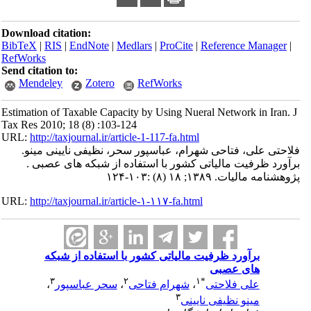
Download citation:
BibTeX
|
RIS
|
EndNote
|
Medlars
|
ProCite
|
Reference Manager
|
RefWorks
Send citation to:
Mendeley
Zotero
RefWorks
Estimation of Taxable Capacity by Using Nueral Network in Iran. J
Tax Res 2010; 18 (8) :103-124
URL:
http://taxjournal.ir/article-1-117-fa.html
فلاحتی علی، فتاحی شهرام، عباسپور سحر، نظیفی نایینی مینو.
برآورد ظرفیت مالیاتی کشور با استفاده از شبکه های عصبی .
پژوهشنامه مالیات. ۱۳۸۹; ۱۸ (۸) :۱۰۳-۱۲۴
URL:
http://taxjournal.ir/article-۱-۱۱۷-fa.html
برآورد ظرفیت مالیاتی کشور با استفاده از شبکه
های عصبی
۳
۲
۱
*
علی فلاحتی
،
شهرام فتاحی
،
سحر عباسپور
،
۳
مینو نظیفی نایینی