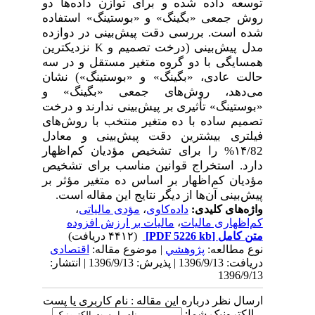
توسعه داده شده و برای توازن داده‌ها دو
روش‌ جمعی «بگینگ» و «بوستینگ» استفاده
شده است. بررسی دقت پیش‌بینی در دوازده
مدل پیش‌بینی (درخت تصمیم و
نزدیکترین
K
همسایگی با دو گروه متغیر مستقل و در سه
حالت عادی، «بگینگ» و «بوستینگ») نشان
می‌دهد، روش‌های جمعی «بگینگ» و
«بوستینگ» تأثیری بر پیش‌بینی ندارند و درخت
تصمیم ساده با ده متغیر منتخب با روش‌های
فیلتری بیشترین دقت پیش‌بینی و معادل
‌۱۴/82%‌‌ را برای تشخیص مؤدیان کم‌اظهار
دارد. استخراج قوانین مناسب برای تشخیص
مؤدیان کم‌اظهار بر اساس ده متغیر مؤثر بر
پیش‌بینی آن‌ها از دیگر نتایج این مقاله است.
واژه‌های کلیدی:
داده‌کاوی
،
مؤدی مالیاتی
،
کم‌اظهاری مالیات
،
مالیات بر ارزش افزوده
متن کامل
[PDF 5226 kb]
(۴۴۱۲ دریافت)
نوع مطالعه:
پژوهشي
| موضوع مقاله:
اقتصادی
دریافت: 1396/9/13 | پذیرش: 1396/9/13 | انتشار:
1396/9/13
ارسال نظر درباره این مقاله : نام کاربری یا پست
الکترونیک شما: