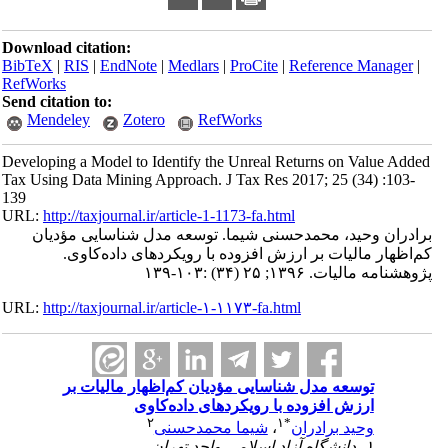
Download citation:
BibTeX
|
RIS
|
EndNote
|
Medlars
|
ProCite
|
Reference Manager
|
RefWorks
Send citation to:
Mendeley
Zotero
RefWorks
Developing a Model to Identify the Unreal Returns on Value Added
Tax Using Data Mining Approach. J Tax Res 2017; 25 (34) :103-
139
URL:
http://taxjournal.ir/article-1-1173-fa.html
برادران وحید، محمدحسنی شیما. توسعه مدل شناسایی مؤدیان
کم‌اظهار مالیات بر ارزش افزوده با رویکردهای داده‌کاوی.
پژوهشنامه مالیات. ۱۳۹۶; ۲۵ (۳۴) :۱۰۳-۱۳۹
URL:
http://taxjournal.ir/article-۱-۱۱۷۳-fa.html
توسعه مدل شناسایی مؤدیان کم‌اظهار مالیات بر
ارزش افزوده با رویکردهای داده‌کاوی
۲
۱
*
وحید برادران
،
شیما محمدحسنی
۱- دانشگاه آزاد اسلامی واحد تهران ،