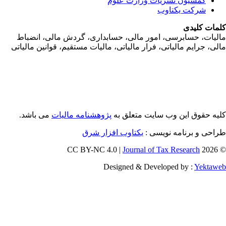
کمسیون نشریات وزارت علوم
شرکت یکتاوب
مات کلیدی
ليات، حسابرسی، امور مالی، حسابداری، گردش مالی، انضباط
لی، جرايم مالياتی، فرار مالياتی، ماليات مستقيم، قوانين مالياتی
یه حقوق این وب سایت متعلق به
پژوهشنامه مالیات
می باشد.
احی و برنامه نویسی :
یکتاوب افزار شرق
Journal of Tax Research
© 202
Designed & Developed by :
Yektaw