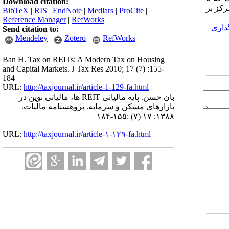
Download citation:
مرکز بر
BibTeX
|
RIS
|
EndNote
|
Medlars
|
ProCite
|
Reference Manager
|
RefWorks
ذاری
Send citation to:
Mendeley
Zotero
RefWorks
Ban H. Tax on REITs: A Modern Tax on Housing
and Capital Markets. J Tax Res 2010; 17 (7) :155-
184
URL:
http://taxjournal.ir/article-1-129-fa.html
بان حسن. پایه مالیاتی REIT ها، مالیاتی نوین در
بازارهای مسکن و سرمایه. پژوهشنامه مالیات.
۱۳۸۸; ۱۷ (۷) :۱۵۵-۱۸۴
URL:
http://taxjournal.ir/article-۱-۱۲۹-fa.html