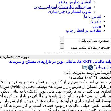
افشای تعارض منافع
منابع مالی/تبلیغات/درآمدزایی نشریه
تناوب انتشار و ذخیره‌سازی
تماس با ما
داوران
مرور
مقالات در انتظار چاپ
- - - - - - - - - - - - - - -
- - - - - - - - - - - - - - -
دوره ۱۷، شماره ۷ - ( ۱۳۸۸ )
پایه مالیاتی REIT ها، مالیاتی نوین در بازارهای مسکن و سرمایه
*
حسن بان
کارشناس ارشد مدیریت مالی
چکیده:
(۱۰۸۴۳ مشاهده)
چند سالی است که بسیاری از کشورها بر نقش منحصر به فرد و استثنای
مالیاتی آن، می توان با ساماندهی پایه های مالیاتی در بازار مسکن و اخ
توسط استاندارد سازی فرآیند ها و نظارت ها در هر دو بازار سرمایه 
منجر به کاهش درجه ریسک سرمایه گذاری در بازار سرمایه و بورس ته