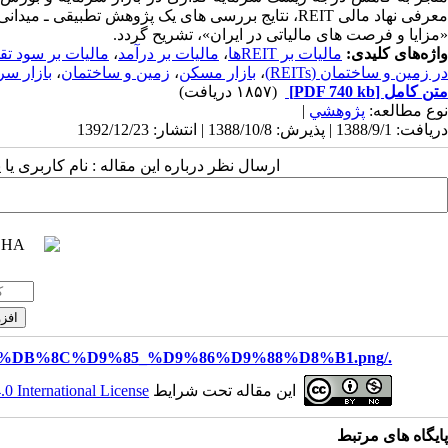
معرفی نهاد مالی REIT، نتایج بررسی های یک پژوهش تطب
«مزایا و فرصت های مالیاتی در ایران»، تشریح گردد.
واژه‌های کلیدی:
مالیات بر REITها
،
مالیات بر درآمد
،
مالیات بر سود ت
در زمین و ساختمان (REITs)
،
بازار مسکن
،
زمین و ساختمان
،
بازار سر
متن کامل
[PDF 740 kb]
(۱۸۵۷ دریافت)
نوع مطالعه:
پژوهشي
|
دریافت: 1388/9/1 | پذیرش: 1388/10/8 | انتشار: 1392/12/23
ارسال نظر درباره این مقاله : نام کاربری ی
./files/site1/images/%D8%B3%D9%85%DB%8C%D9%85_%D9%86%D9%88%D8%B1.png
این مقاله تحت شرایط
 International License
پایگاه های مرتبط