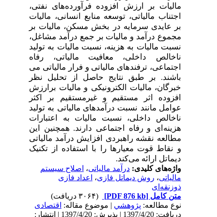
مالیات بر ارزش افزوده فرآورده‌های نفتی،
اجتناب مالیاتی، توسعه منابع انسانی،
مالیات
بر عایدی سرمایه در بخش مسکن،
مالیات بر
مجموع درآمد و مالیات بر جمع درآمد مشاغل،
نسبت مالیات به هزینه
،
نسبت مالیات به تولید
ناخالص داخلی،
معافیت مالیاتی، رفاه
اجتماعی، ترفندهای مالیاتی و فرار مالیاتی
می
باشند.
بر طبق نتایج حاصل از تحلیل نظر
خبرگان، مالیات الکترونیکی و مالیات برارزش
افزوده اثر مستقیم و غیرمستقیم بر اکثر
عوامل مانند
نسبت
درآمدهای
مالیاتی
به
تولید
ناخالص
داخلی
،
نسبت مالیات به اعتبارات
هزینه‌ای و رفاه اجتماعی دارند. همچنین این
مطالعه نقشه راهبردی افزایش درآمد مالیاتی
و نقاط قوت معیارها را با استفاده از تکنیک
دیماتل ارائه می‌کند.
واژه‌های کلیدی:
درآمد مالیاتی
،
اصلاح سیستم
مالیاتی
،
روش دیماتل فازی
،
اعداد فازی
ذوزنقه‌ای
متن کامل
[PDF 876 kb]
(۳۰۶۴ دریافت)
نوع مطالعه:
پژوهشي
| موضوع مقاله:
اقتصادی
دریافت: 1397/4/20 | پذیرش: 1397/4/20 | انتشار: