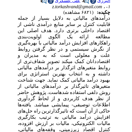
البرزی
،
علی عسکری
z.torkashvand@gmail.com
۱- ،
چکیده:
(۶۸۲۱ مشاهده)
درآمدهای
مالیاتی
به
دلایل
بسیار
از
جمله
قابلیت
کنترل
بر
سایر
منابع
درآمدی
ناشی
از
اقتصاد
داخلی
برتری
دارد
.
هدف اصلی این
مطالعه
ارائه یک الگوی اولویت‌بندی
راهکارهای افزایش درآمد مالیاتی
با بهره‌گیری
از نگرش سیستمی و در نظر گرفتن روابط
علت و معلولی
است که
به مدیران و
اقتصاددانان کمک می­کند تصویر شفاف‌تری از
روابط متغیرهای اثرگذار بر درآمدهای مالیاتی
داشته و به انتخاب بهترین استراتژی برای
بهبود درآمد مالیاتی کمک نماید.
جهت شناخت
متغیرهای تاثیرگذار بر درآمدهای مالیاتی از
روش دلفی استفاده شده­است. پژوهش حاضر
از نظر هدف کاربردی و از لحاظ گردآوری
اطلاعات توصیفی- پیمایشی می­باشد. یافته‌ها
حاکی از آن است که تاثیرگذارترین راه حل‌های
افزایش درآمد مالیاتی به ترتیب بکارگیری
مالیات الکترونیکی، مالیات بر ارزش افزوده،
کنترل اقصاد زیرزمینی، وقفه‌های مالیاتی
،