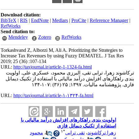
Download citation:
BibTeX
|
RIS
|
EndNote
|
Medlars
|
ProCite
|
Reference Manager
|
RefWorks
Send citation to:
Mendeley
Zotero
RefWorks
Torkashvand Z, Alborzi M, Ali A. Prioritizing the Strategies to
Increase Tax Revenues by using Fuzzy DEMATEL. J Tax Res
2019; 25 (36) :107-134
URL:
http://taxjournal.ir/article-1-1324-fa.html
ترکاشوند زهرا، ترابی تقی، البرزی محمود، عسکری علی. اولویت
بندی راهکارهای افزایش درآمد مالیاتی با استفاده از تکنیک دیماتل
فازی. پژوهشنامه مالیات. ۱۳۹۷; ۲۵ (۳۶) :۱۰۷-۱۳۴
URL:
http://taxjournal.ir/article-۱-۱۳۲۴-fa.html
اولویت بندی راهکارهای افزایش درآمد مالیاتی با
استفاده از تکنیک دیماتل فازی
۱
*
زهرا ترکاشوند
،
تقی ترابی
،
محمود