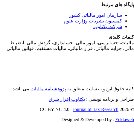
یگاه های مرتبط
سازمان امور مالياتی کشور
کمسیون نشریات وزارت علوم
شرکت یکتاوب
مات کلیدی
ليات، حسابرسی، امور مالی، حسابداری، گردش مالی، انضباط
لی، جرايم مالياتی، فرار مالياتی، ماليات مستقيم، قوانين مالياتی
یه حقوق این وب سایت متعلق به
پژوهشنامه مالیات
می باشد.
احی و برنامه نویسی :
یکتاوب افزار شرق
Journal of Tax Research
© 202
Designed & Developed by :
Yektaw