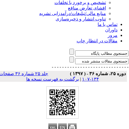
تشخیص و برخورد با تخلفات
افشای تعارض منافع
منابع مالی/تبلیغات/درآمدزایی نشریه
تناوب انتشار و ذخیره‌سازی
تماس با ما
داوران
مرور
مقالات در انتظار چاپ
- - - - - - - - - - - - - - -
- - - - - - - - - - - - - 
وره ۲۵، شماره ۳۶ - ( ۱۳۹۷ )
جلد ۲۵ شماره ۳۶ صفحات
۱۳۴-۱۰۷
|
برگشت به فهرست نسخه ها