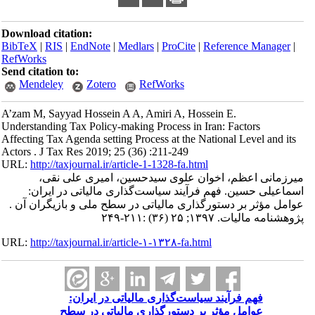
Download citation:
BibTeX
|
RIS
|
EndNote
|
Medlars
|
ProCite
|
Reference Manager
|
RefWorks
Send citation to:
Mendeley
Zotero
RefWorks
A’zam M, Sayyad Hossein A A, Amiri A, Hossein E.
Understanding Tax Policy-making Process in Iran: Factors
Affecting Tax Agenda setting Process at the National Level and its
Actors . J Tax Res 2019; 25 (36) :211-249
URL:
http://taxjournal.ir/article-1-1328-fa.html
میرزمانی اعظم، اخوان علوی سیدحسین، امیری علی نقی،
اسماعیلی حسین. فهم فرآیند سیاست‌گذاری مالیاتی در ایران:
عوامل مؤثر بر دستورگذاری مالیاتی در سطح ملی و بازیگران آن .
پژوهشنامه مالیات. ۱۳۹۷; ۲۵ (۳۶) :۲۱۱-۲۴۹
URL:
http://taxjournal.ir/article-۱-۱۳۲۸-fa.html
فهم فرآیند سیاست‌گذاری مالیاتی در ایران:
عوامل مؤثر بر دستورگذاری مالیاتی در سطح