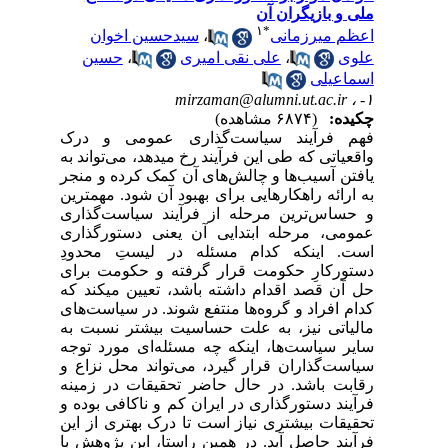
ملی و بازیگران آن
۱
*
اعظم میرزمانی
،
سیدحسین اخوان
علوی
،
علی نقی امیری
،
حسین
اسماعیلی
mirzaman@alumni.ut.ac.ir
۱- ،
چکیده:
(۶۸۷۴ مشاهده)
فهم فرآیند سیاست‌گذاری عمومی و درک
واقعیاتی که طی این فرآیند رخ می­دهد، می‌تواند به
یافتن آسیب‌ها و چالش‌های آن کمک کرده و منجر
به ارائه راهکارهایی برای بهبود آن شود. مهمترین
و حساس‌ترین مرحله از فرآیند سیاست‌گذاری
عمومی، مرحله ابتدایی آن یعنی دستورگذاری
است. اینکه کدام مسئله در لیستِ محدودِ
دستورکارِ حکومت قرار گرفته و حکومت برای
حل آن قصد اقدام داشته باشد، تعیین می­کند که
کدام افراد و گروه‌ها منتفع شوند.
در سیاست‌های
مالیاتی نیز، به علت حساسیت بیشتر نسبت به
سایر سیاست‌ها، اینکه چه مسئله‌ای مورد توجه
سیاست‌گذاران قرار گیرد، می‌تواند محل نزاع و
رقابت باشد
. در حال حاضر تحقیقات در زمینه
فرآیند دستورگذاری در ایران کم و ناکافی بوده و
تحقیقات بیشتری نیاز است تا درک بهتری از این
فرآیند حاصل آید. در همین راستا، این پژوهش با