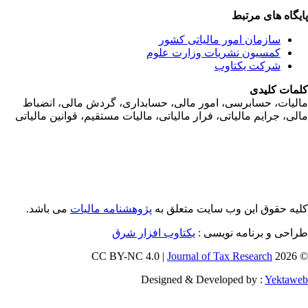
یگاه های مرتبط
سازمان امور مالياتی کشور
کمسیون نشریات وزارت علوم
شرکت یکتاوب
مات کلیدی
ليات، حسابرسی، امور مالی، حسابداری، گردش مالی، انضباط
لی، جرايم مالياتی، فرار مالياتی، ماليات مستقيم، قوانين مالياتی
یه حقوق این وب سایت متعلق به
پژوهشنامه مالیات
می باشد.
احی و برنامه نویسی :
یکتاوب افزار شرق
Journal of Tax Research
© 202
Designed & Developed by :
Yektaw