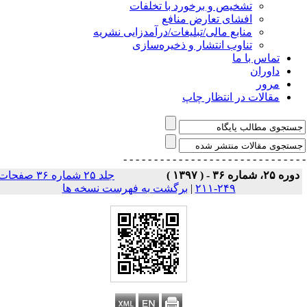
تشخیص و برخورد با تخلفات
افشای تعارض منافع
منابع مالی/تبلیغات/درآمدزایی نشریه
تناوب انتشار و ذخیره‌سازی
تماس با ما
داوران
مرور
مقالات در انتظار چاپ
- - - - - - - - - - - - - - -
- - - - - - - - - - - - - 
وره ۲۵، شماره ۳۶ - ( ۱۳۹۷ )
جلد ۲۵ شماره ۳۶ صفحات
۲۴۹-۲۱۱
|
برگشت به فهرست نسخه ها