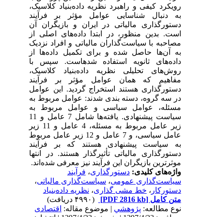
رویکرد کیفی و راهبرد نظریه داده‌بنیاد کلاسیک،
به دنبال شناسایی عوامل مؤثر بر فرآیند
دستورگذاری مالیاتی در ایران و بازیگران آن
است. بدین منظور، در ابتدا داده‌های اصلی از
مصاحبه با سیاست‌گذاران مالیاتی و افراد نزدیک
به آن‌ها حاصل شده و برای تکمیل داده‌ها از
داده‌های ثانویه استفاده شده­است. سپس با
روش‌های تحلیلی نظریه داده‌بنیاد کلاسیک،
مفاهیم که همان عوامل مؤثر بر فرآیند
دستورگذاری هستند استخراج گردید. این عوامل
در سه گروه، دسته بندی شدند: عوامل مربوط به
مسئله، عوامل سیاسی و عوامل مربوط به
سیاست پیشنهادی. یافته‌ها شامل 7 عامل و 11
زیر عامل مربوط به مسئله، 4 عامل و 11 زیر
عامل سیاسی، و 7 عامل و 12 زیر عامل مربوط
به سیاست پیشنهادی هستند که بر فرآیند
دستورگذاری مالیاتی تأثیرگذار هستند. در انتها
موثرترین بازیگران این فرآیند نیز معرفی شده‌اند.
واژه‌های کلیدی:
دستورگذاری
،
فرآیند
سیاست‌گذاری عمومی
،
سیاست‌گذاری مالیاتی
،
دستورکار
،
خط مشی گذاری
،
نظریه داده‌بنیاد
متن کامل
[PDF 2816 kb]
(۴۹۹۰ دریافت)
نوع مطالعه:
پژوهشي
| موضوع مقاله:
اقتصادی