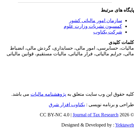
یگاه های مرتبط
سازمان امور مالياتی کشور
کمسیون نشریات وزارت علوم
شرکت یکتاوب
مات کلیدی
ليات، حسابرسی، امور مالی، حسابداری، گردش مالی، انضباط
لی، جرايم مالياتی، فرار مالياتی، ماليات مستقيم، قوانين مالياتی
یه حقوق این وب سایت متعلق به
پژوهشنامه مالیات
می باشد.
احی و برنامه نویسی :
یکتاوب افزار شرق
Journal of Tax Research
© 202
Designed & Developed by :
Yektaw