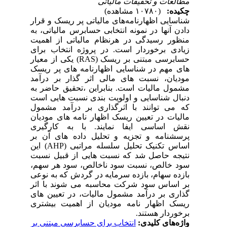
مطالعات و تحقیقات مالیاتی
چکیده:
(۱۰۷۸۰ مشاهده)
شناسایی اظهارنامه‌های مالیاتی پر ریسک و قرار
دادن آنها در نمونه انتخابی حسابرس مالیاتی، به
منظور رسیدگی در هرنظام مالیاتی از اهمیت
زیادی برخوردار است. در پروژه انتخاب برای
حسابرسی مبتنی بر ریسک (RAS) یکی از معیار
های مهم در شناسایی اظهارنامه های پر ریسک
مودیان، نسبت های مالی اثر گذار بر درآمد
مشمول مالیات است. بنابراین ،تحقیق حاضر به
دنبال شناسایی و اولویت بندی نسبت هایی است
که می توانند با اثرگذاری بر درآمد مشمول
مالیات در تعیین ریسک اظهار نامه های مودیان
نقش اساسی ایفا نمایند. با به کارگیری
پرسشنامه و تجزیه و تحلیل داده های آن بر
اساس تکنیک تحلیل سلسله مراتبی (AHP) این
نتیجه حاصل شد که نسبت هایی از قبیل نسبت
سود خالص، نسبت سود ناخالص، سود هر سهم،
بازده سهام، بازده سرمایه در گردش که به نوعی
بر اساس سود شرکت محاسبه می شوند با اثر
گذاری بر درآمد مشمول مالیات، در تعیین های
ریسک اظهار نامه مودیان از اهمیت بیشتری
برخوردار هستند.
واژه‌های کلیدی:
انتخاب برای حسابرسی مبتنی بر