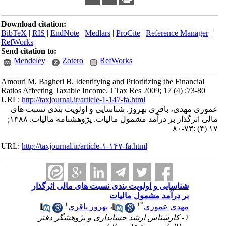
Download citation:
BibTeX
|
RIS
|
EndNote
|
Medlars
|
ProCite
|
Reference Manager
|
RefWorks
Send citation to:
Mendeley
Zotero
RefWorks
Amouri M, Bagheri B. Identifying and Prioritizing the Financial
Ratios Affecting Taxable Income. J Tax Res 2009; 17 (4) :73-80
URL:
http://taxjournal.ir/article-1-147-fa.html
عموری مهدی، باقری بهروز. شناسایی و اولویت بندی نسبت های
مالی اثرگذار بر درآمد مشمول مالیات. پژوهشنامه مالیات. ۱۳۸۸;
۱۷ (۴) :۷۳-۸۰
URL:
http://taxjournal.ir/article-۱-۱۴۷-fa.html
شناسایی و اولویت بندی نسبت های مالی اثرگذار
بر درآمد مشمول مالیات
۱
۱
*
مهدی عموری
،
بهروز باقری
۱- کارشناس ارشد حسابداری و پژوهشگر دفتر