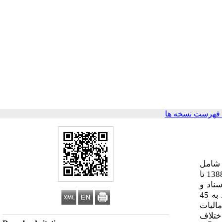
فهرست نسخه ها
 شامل
اطلاعات پرونده­های مالیاتی گروه اشخاص حقوقی فعال در بخش تولید اداره کل امور مالیاتی استان مازندران است که طی سال­های 1388 تا
سناد و
مدارک مذکور مالیات قطعی آنها تعیین گردیده و به مرحله وصول رسیده است که مجموعاً شامل 225 سال -پرونده مالیاتی مربوط به 45
الیات
ختلاف