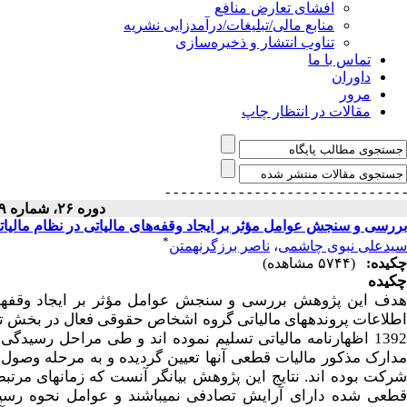
افشای تعارض منافع
منابع مالی/تبلیغات/درآمدزایی نشریه
تناوب انتشار و ذخیره‌سازی
تماس با ما
داوران
مرور
مقالات در انتظار چاپ
- - - - - - - - - - - - - - -
- - - - - - - - - - - - - - -
دوره ۲۶، شماره ۳۹ - ( ۱۳۹۷ )
بررسی و سنجش عوامل مؤثر بر ایجاد وقفه‌های مالیاتی در نظام مالیاتی
*
سیدعلی نبوی چاشمی
،
ناصر برزگرنهمتن
چکیده:
(۵۷۴۴ مشاهده)
چکیده
هدف این پژوهش بررسی و سنجش عوامل مؤثر بر ایجاد وقفه­های 
1392 اظهارنامه مالیاتی تسلیم نموده اند و طی مراحل رسیدگی 
شرکت بوده اند. نتایج این پژوهش بیانگر آنست که زمان­های مرتب
قطعی شده دارای آرایش تصادفی نمی­باشند و عوامل نحوه رسی