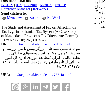
Download citation:
ارآمد
BibTeX
|
RIS
|
EndNote
|
Medlars
|
ProCite
|
 زمان
Reference Manager
|
RefWorks
غ برگ
Send citation to:
رأس و
Mendeley
Zotero
RefWorks
ه­ها و
د.
The Study and Assessment of Factors Affecting on
Tax Lags in the Iranian Tax System (A Case Study
of Mazandaran Province’s Tax Directorate General).
J Tax Res 2018; 26 (39) :46-68
URL:
http://taxjournal.ir/article-1-1531-fa.html
نبوی چاشمی سیدعلی، برزگرنهمتن ناصر. بررسی و
سنجش عوامل مؤثر بر ایجاد وقفه‌های مالیاتی در
نظام مالیاتی ایران (مطالعه موردی اداره کل امور
مالیاتی استان مازندران( . پژوهشنامه مالیات. ۱۳۹۷;
۲۶ (۳۹) :۴۶-۶۸
URL:
http://taxjournal.ir/article-۱-۱۵۳۱-fa.html