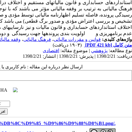
استانداردهای حسابداری و قانون مالیات­های مستقیم و اختلاف
فرهنگ مالیاتی به ترتیب بر وقفه مالیاتی مؤثر می باشند که با 
رسیدگی پرونده، فاصله تسلیم اظهارنامه مالیاتی توسط مؤدی و صدو
تشخیص و بررسی اعتراض مؤدی و صدور برگ قطعی) می باشد که اول
ختلاف استانداردهای حسابداری و قانون مالیات و نیز
نارسایی­های
عدم برنامه­ریزی و اولویت بندی پرونده­ها جهت رسیدگی و دوم
واژه‌های کلیدی:
قوانین و مقررات مالیاتی
،
فرهنگ مالیاتی
،
وقفه مالیات
متن کامل
[PDF 421 kb]
(۱۹۰۳ دریافت)
نوع مطالعه:
پژوهشي
| موضوع مقاله:
اقتصادی
دریافت: 1398/2/21 | پذیرش: 1398/2/21 | انتشار: 1398/2/21
ارسال نظر درباره این مقاله : نام کاربری ی
./files/site1/images/%D8%B3%D9%85%DB%8C%D9%85_%D9%86%D9%88%D8%B1.png