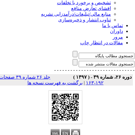
تشخیص و برخورد با تخلفات
افشای تعارض منافع
منابع مالی/تبلیغات/درآمدزایی نشریه
تناوب انتشار و ذخیره‌سازی
تماس با ما
داوران
مرور
مقالات در انتظار چاپ
- - - - - - - - - - - - - - -
- - - - - - - - - - - - - 
وره ۲۶، شماره ۳۹ - ( ۱۳۹۷ )
جلد ۲۶ شماره ۳۹ صفحات
۱۹۲-۱۶۳
|
برگشت به فهرست نسخه ها