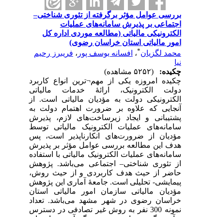
بررسی عوامل مؤثر برگرفته از تئوری شناختی–
اجتماعی بر پذیرش سامانه‌های عملیات
الکترونیکی مالیاتی (مطالعه موردی اداره کل
امور مالیاتی استان خراسان رضوی)
*
محمد لگزیان
،
افسانه یوسف پور
،
فریبرز رحیم
نیا
چکیده:
(۵۲۵۲ مشاهده)
چکیده امروزه یکی از مهم¬ترین انواع کاربرد
دولت الکترونیک، ارائۀ خدمات مالیاتی
الکترونیکی دولت به مؤدیان مالیاتی است. از
آنجایی که علاوه بر ضرورت اهتمام دولت به
پشتیبانی و ایجاد زیرساخت‌های لازم، پذیرش
سامانه‌های عملیات الکترونیک مالیاتی توسط
مؤدیان از ضرورت‌های انکارناپذیر است، پس
هدف این مطالعه بررسی عوامل مؤثر بر پذیرش
سامانه‌های عملیات الکترونیک مالیاتی با استفاده
از تئوری شناختی– اجتماعی می‌باشد. پژوهش
حاضر از حیث هدف کاربردی و از حیث روش،
پیمایشی- تحلیلی است. جامعۀ آماری این پژوهش
مؤدیان مالیاتی سازمان امور مالیاتی استان
خراسان رضوی در شهر مشهد می‌باشد. تعداد
نمونه 300 نفر به روش غیر تصادفی در دسترس