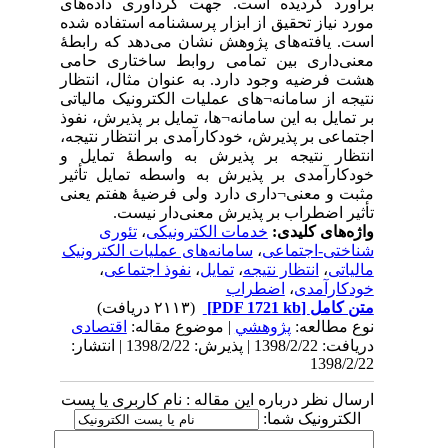
برآورد گردیده است. جهت گردآوری داده‌های
مورد نیاز تحقیق از ابزار پرسشنامه استفاده شده
است. یافته‌های پژوهش نشان می‌دهد که رابطۀ
معنی‌داری بین تمامی روابط ساختاری حامی
هشت فرضیه وجود دارد. به عنوان مثال، انتظار
نتیجه از سامانه¬های عملیات الکترونیک مالیاتی
بر تمایل به این سامانه¬ها، تمایل بر پذیرش، نفوذ
اجتماعی بر پذیرش، خودکارآمدی بر انتظار نتیجه،
انتظار نتیجه بر پذیرش به واسطۀ تمایل و
خودکارآمدی بر پذیرش به واسطه تمایل تأثیر
مثبت و معنی¬داری دارد ولی فرضیۀ هفتم یعنی
تأثیر اضطراب بر پذیرش معنی‌دار نیست.
واژه‌های کلیدی:
خدمات الکترونیکی
،
تئوری
شناختی-اجتماعی
،
سامانه‌های عملیات الکترونیک
مالیاتی
،
انتظار نتیجه
،
تمایل
،
نفوذ اجتماعی
،
خودکارآمدی
،
اضطراب
متن کامل
[PDF 1721 kb]
(۲۱۱۳ دریافت)
نوع مطالعه:
پژوهشي
| موضوع مقاله:
اقتصادی
دریافت: 1398/2/22 | پذیرش: 1398/2/22 | انتشار:
1398/2/22
ارسال نظر درباره این مقاله : نام کاربری یا پست
الکترونیک شما: