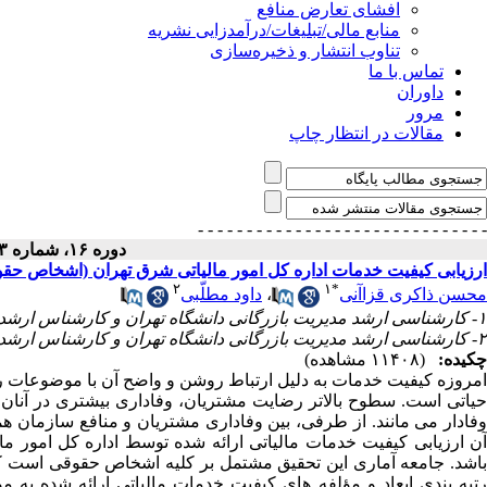
افشای تعارض منافع
منابع مالی/تبلیغات/درآمدزایی نشریه
تناوب انتشار و ذخیره‌سازی
تماس با ما
داوران
مرور
مقالات در انتظار چاپ
- - - - - - - - - - - - - - -
- - - - - - - - - - - - - - -
دوره ۱۶، شماره ۳ - ( ۱۳۸۷ )
ارزیابی کیفیت خدمات اداره کل امور مالیاتی شرق تهران (اشخاص حقو
۲
۱
*
محسن ذاکری قزاآنی
،
داود مطلّبی
۱- کارشناسی ارشد مدیریت بازرگانی دانشگاه تهران و کارشناس ارشد مالیاتی ،
۲- کارشناسی ارشد مدیریت بازرگانی دانشگاه تهران و کارشناس ارشد مالیاتی
چکیده:
(۱۱۴۰۸ مشاهده)
امروزه کیفیت خدمات به دلیل ارتباط روشن و واضح آن با موضوعات
حیاتی است. سطوح بالاتر رضایت مشتریان، وفاداری بیشتری در آنان 
وفادار می مانند. از طرفی، بین وفاداری مشتریان و منافع سازمان 
آن ارزیابی کیفیت خدمات مالیاتی ارائه شده توسط اداره کل امور م
باشد. جامعه آماری این تحقیق مشتمل بر کلیه اشخاص حقوقی است که د
رتبه بندی ابعاد و مؤلفه های کیفیت خدمات مالیاتی ارائه شده به 