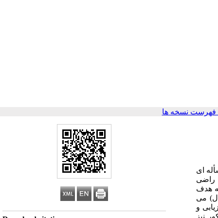
فهرست نسخه ها
له ای
ا راضی
ه هدف
ل) می
یابی و
ور نیز