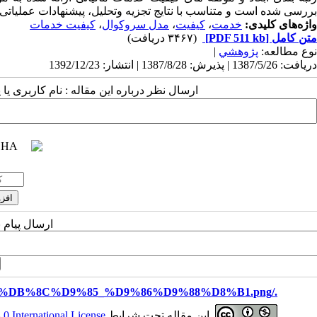
بررسی شده است و متناسب با نتایج تجزیه وتحلیل، پیشنهادات عملیاتی 
واژه‌های کلیدی:
خدمت
،
کیفیت
،
مدل سروکوال
،
کیفیت خدمات
متن کامل
[PDF 511 kb]
(۳۴۶۷ دریافت)
نوع مطالعه:
پژوهشي
|
دریافت: 1387/5/26 | پذیرش: 1387/8/28 | انتشار: 1392/12/23
ارسال نظر درباره این مقاله : نام کاربری ی
ارسال پیام 
./files/site1/images/%D8%B3%D9%85%DB%8C%D9%85_%D9%86%D9%88%D8%B1.png
این مقاله تحت شرایط
 International License