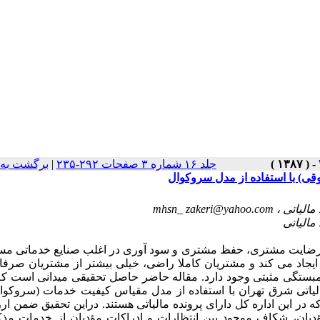
جلد ۱۶ شماره ۳ صفحات ۲۹۲-۲۳۵
|
برگشت به 
قی) با استفاده از مدل سروکوال
mhsn_ zakeri@yahoo.com
 رضایت مشتری، حفظ مشتری و سود آوری در اغلب صنایع خدماتی مسأ
ایجاد می کند و مشتریان کاملا راضی، خیلی بیشتر از مشتریان صرف
همبستگی مثبتی وجود دارد. مقاله حاضر حاصل تحقیقی میدانی است ک
الیاتی شرق تهران با استفاده از مدل مقیاس کیفیت خدمات (سروکوا
ر این اداره کل دارای پرونده مالیاتی هستند. دراین تحقیق ضمن ارز
مؤدیان، شکاف موجود بین انتظارات و ادراکات مؤدیان از خدمات مذک