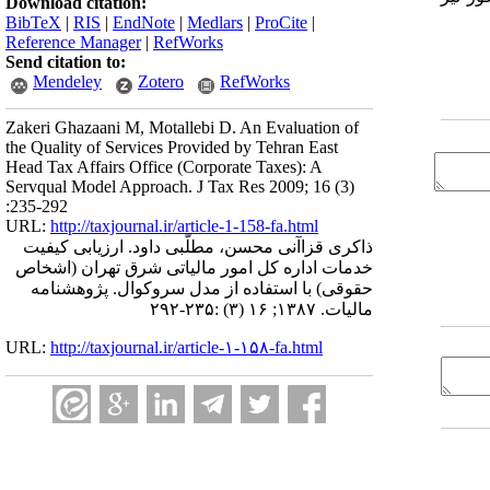
Download citation:
BibTeX
|
RIS
|
EndNote
|
Medlars
|
ProCite
|
Reference Manager
|
RefWorks
Send citation to:
Mendeley
Zotero
RefWorks
Zakeri Ghazaani M, Motallebi D. An Evaluation of
the Quality of Services Provided by Tehran East
Head Tax Affairs Office (Corporate Taxes): A
Servqual Model Approach. J Tax Res 2009; 16 (3)
:235-292
URL:
http://taxjournal.ir/article-1-158-fa.html
ذاکری قزاآنی محسن، مطلّبی داود. ارزیابی کیفیت
خدمات اداره کل امور مالیاتی شرق تهران (اشخاص
حقوقی) با استفاده از مدل سروکوال. پژوهشنامه
مالیات. ۱۳۸۷; ۱۶ (۳) :۲۳۵-۲۹۲
URL:
http://taxjournal.ir/article-۱-۱۵۸-fa.html