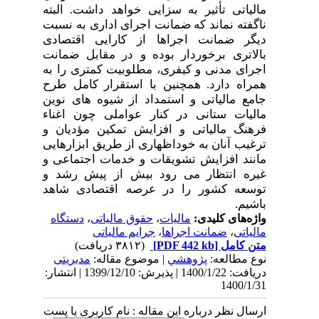
مالیاتی تأثیر به سزایی خواهد داشت. البته
ناگفته نماند که ضمانت اجرای اداری به نسبت
دیگر ضمانت اجراها از کارایی اقتصادی
بالاتری برخوردار بوده و در مقابل ضمانت
اجرای مدنی و کیفری، مطلوبیت کمتری را به
همراه دارد. همچنین با استقرار کامل طرح
جامع مالیاتی و استمداد از شیوه های نوین
مالیات ستانی در کنار عواملی چون اغناء
فرهنگ مالیاتی و افزایش تمکین مؤدیان و
ترغیب آنان به خوداظهاری از طریق ابزارهایی
مانند افزایش تشویقات و خدمات اجتماعی و
غیره انتظار می رود بیش از پیش رشد و
توسعه کشور را در عرصه اقتصادی شاهد
باشیم.
واژه‌های کلیدی:
مالیات
،
حقوق مالیاتی
،
دستگاه
مالیاتی
،
ضمانت اجراها
،
جرایم مالیاتی
متن کامل
[PDF 442 kb]
(۳۸۱۲ دریافت)
نوع مطالعه:
پژوهشي
| موضوع مقاله:
مدیریتی
دریافت: 1400/1/22 | پذیرش: 1399/12/10 | انتشار:
1400/1/31
ارسال نظر درباره این مقاله : نام کاربری یا پست