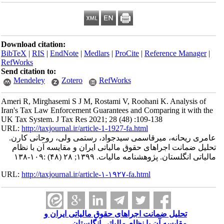
Download citation:
BibTeX
|
RIS
|
EndNote
|
Medlars
|
ProCite
|
Reference Manager
|
RefWorks
Send citation to:
Mendeley
Zotero
RefWorks
Ameri R, Mirghasemi S J M, Rostami V, Roohani K. Analysis of
Iran's Tax Law Enforcement Guarantees and Comparing it with the
UK Tax System. J Tax Res 2021; 28 (48) :109-138
URL:
http://taxjournal.ir/article-1-1927-fa.html
عامری ریحانه، میرقاسمی سیدجواد، رستمی ولی، روحانی کارن.
تحلیل ضمانت اجراهای حقوق مالیاتی ایران و مقایسه آن با نظام
مالیاتی انگلستان. پژوهشنامه مالیات. ۱۳۹۹; ۲۸ (۴۸) :۱۰۹-۱۳۸
URL:
http://taxjournal.ir/article-۱-۱۹۲۷-fa.html
تحلیل ضمانت اجراهای حقوق مالیاتی ایران و
مقایسه آن با نظام مالیاتی انگلستان