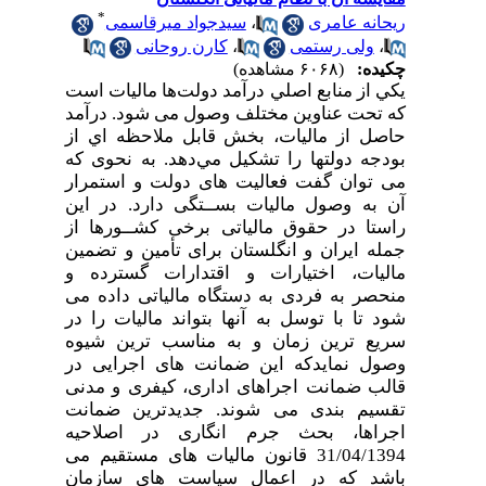
*
ریحانه عامری
،
سیدجواد میرقاسمی
،
ولی رستمی
،
کارن روحانی
چکیده:
(۶۰۶۸ مشاهده)
ﻳﻜﻲ ﺍﺯ ﻣﻨﺎﺑﻊ ﺍﺻﻠﻲ ﺩﺭﺁﻣﺪ ﺩﻭﻟﺖ­ﻫﺎ ﻣﺎﻟﻴﺎﺕ ﺍﺳﺖ
ﻛﻪ ﺗﺤﺖ ﻋﻨﺎﻭﻳﻦ ﻣﺨﺘﻠﻒ ﻭﺻﻮﻝ می ﺷﻮﺩ. ﺩﺭﺁﻣﺪ
ﺣﺎﺻﻞ ﺍﺯ ﻣﺎﻟﻴﺎﺕ، ﺑﺨﺶ ﻗﺎﺑﻞ ﻣﻼﺣﻈﻪ ﺍﻱ ﺍﺯ
ﺑﻮﺩﺟﻪ ﺩﻭﻟﺘﻬﺎ ﺭﺍ ﺗﺸﻜﻴﻞ ﻣﻲﺩﻫﺪ. به نحوی که
می توان گفت فعالیت های دولت و استمرار
آن به وصول مالیات بســتگی دارد. در این
راستا در حقوق مالیاتی برخی کشــورها از
جمله ایران و انگلستان برای تأمین و تضمین
مالیات، اختیارات و اقتدارات گسترده و
منحصر به فردی به دستگاه مالیاتی داده می
شود تا با توسل به آنها بتواند مالیات را در
سریع ترین زمان و به مناسب ترین شیوه
وصول نمایدکه
این ضمانت های اجرایی در
قالب ضمانت اجراهای اداری، کیفری و مدنی
تقسیم بندی می شوند. جدیدترین ضمانت
اجراها، بحث جرم انگاری در اصلاحیه
31/04/1394 قانون مالیات های مستقیم می
باشد که در اعمال سیاست های سازمان