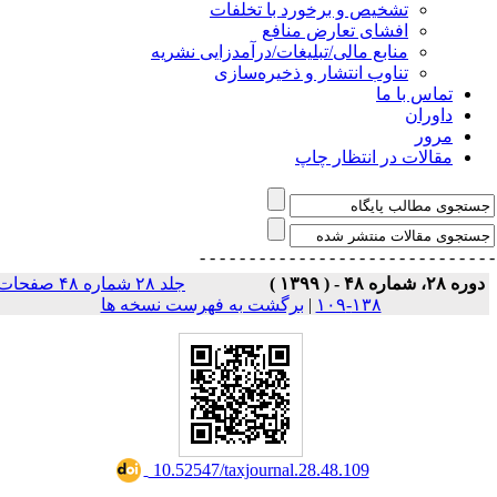
تشخیص و برخورد با تخلفات
افشای تعارض منافع
منابع مالی/تبلیغات/درآمدزایی نشریه
تناوب انتشار و ذخیره‌سازی
تماس با ما
داوران
مرور
مقالات در انتظار چاپ
- - - - - - - - - - - - - - -
- - - - - - - - - - - - - 
وره ۲۸، شماره ۴۸ - ( ۱۳۹۹ )
جلد ۲۸ شماره ۴۸ صفحات
۱۳۸-۱۰۹
|
برگشت به فهرست نسخه ها
‎ 10.52547/taxjournal.28.48.109