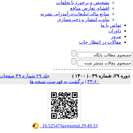
تشخیص و برخورد با تخلفات
افشای تعارض منافع
منابع مالی/تبلیغات/درآمدزایی نشریه
تناوب انتشار و ذخیره‌سازی
تماس با ما
داوران
مرور
مقالات در انتظار چاپ
- - - - - - - - - - - - - - -
- - - - - - - - - - - - - 
وره ۲۹، شماره ۴۹ - ( ۱۴۰۰ )
جلد ۲۹ شماره ۴۹ صفحات
۶۰-۳۳
|
برگشت به فهرست نسخه ها
‎ 10.52547/taxjournal.29.49.33