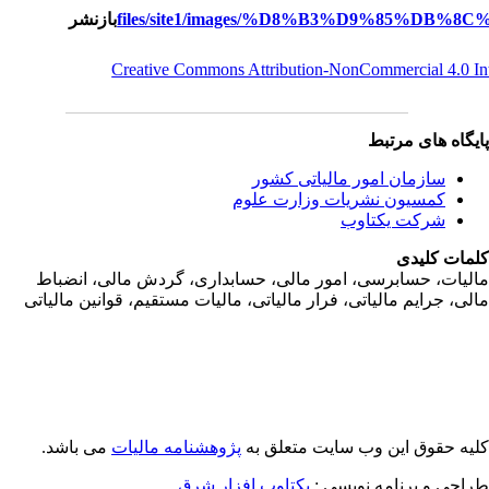
بازنشر
Creative Commons Attribution-NonCommercial 4.0 I
یگاه های مرتبط
سازمان امور مالياتی کشور
کمسیون نشریات وزارت علوم
شرکت یکتاوب
مات کلیدی
ليات، حسابرسی، امور مالی، حسابداری، گردش مالی، انضباط
لی، جرايم مالياتی، فرار مالياتی، ماليات مستقيم، قوانين مالياتی
یه حقوق این وب سایت متعلق به
پژوهشنامه مالیات
می باشد.
احی و برنامه نویسی :
یکتاوب افزار شرق