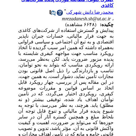
کاغذی
*
محمدرضا دانش شهرکی
mrezadanesh.sh@ut.ac.ir
،
چکیده:
(۶۶۴۸ مشاهده)
پیدایش و گسترش استفاده از شرکت‌های کاغذی
به جهت فرار مالیاتی، خسارات جبران ناپذیر
اقتصادی و به تبع آن اجتماعی و سیاسی فراوانی
به‌همراه داشته که همین امر سبب گردیده تا اتخاذ
رویکرد مناسب جهت مواجهه کیفری شایسته با
پدیده مزبور ضرورت یابد. لکن به‌نظر می‌رسد،
ارائه رویکردی مناسب که بتواند به نحو توأمان،
تناسب و بازدارندگی را ذیل اصل قانونی بودن
مجازات تأمین نماید، دشوار است. به همین جهت،
در این مقاله پس از بررسی، چهار رویکرد قابل
اتخاذ بر اساس قوانین و مقررات موضوعه
کیفری، رویکردی اختیار ‌می‌گردد، که در تأمین
توأمان اهداف یاد شده، توفیقی بیشتر (و نه
مطلق) یابد. هرچند، به نظر می‌رسد، با توجه به
شیوع پدیده فرار مالیاتی و تنوع قابل توجه آن
بلحاظ مبلغ و همچنین گستره آثار آن در سایر
حوزه‌ها که می‌تواند بر ضرورت، اهمیت و کیفیت
واکنش قانونی به آن، مؤثر باشد، تدوین و تصویب
قانونی جامع و مانع که در تأمین اهداف مجازات و