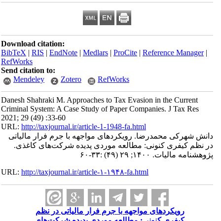
Download citation:
BibTeX
|
RIS
|
EndNote
|
Medlars
|
ProCite
|
Reference Manager
|
RefWorks
Send citation to:
Mendeley
Zotero
RefWorks
Danesh Shahraki M. Approaches to Tax Evasion in the Current
Criminal System: A Case Study of Paper Companies. J Tax Res
2021; 29 (49) :33-60
URL:
http://taxjournal.ir/article-1-1948-fa.html
دانش شهرکی محمدرضا. رویکردهای مواجهه با جرم فرار مالیاتی
در نظم کیفری کنونی: مطالعه موردی پدیده شرکت‌های کاغذی.
پژوهشنامه مالیات. ۱۴۰۰; ۲۹ (۴۹) :۳۳-۶۰
URL:
http://taxjournal.ir/article-۱-۱۹۴۸-fa.html
رویکردهای مواجهه با جرم فرار مالیاتی در نظم
کیفری کنونی: مطالعه موردی پدیده شرکت‌های