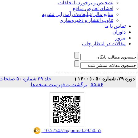
تشخیص و برخورد با تخلفات
افشای تعارض منافع
منابع مالی/تبلیغات/درآمدزایی نشریه
تناوب انتشار و ذخیره‌سازی
تماس با ما
داوران
مرور
مقالات در انتظار چاپ
- - - - - - - - - - - - - - -
- - - - - - - - - - - - - 
وره ۲۹، شماره ۵۰ - ( ۱۴۰۰ )
جلد ۲۹ شماره ۵۰ صفحات
۸۶-۵۵
|
برگشت به فهرست نسخه ها
‎ 10.52547/taxjournal.29.50.55