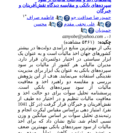
سپرده‌های بانکی و مقایسه دیدگاه نقش‌آفرینان و
خبرگان
۱
*
حمیدرضا صداقت جو
،
فاطمه صراف
،
علی نجفی مقدم
،
محسن
حمیدیان
aznyobe@yahoo.com
۱- ،
چکیده:
(۵۴۶۱ مشاهده)
یکی از مهم‌ترین منابع درآمدی دولت‌ها در بیشتر
کشورهای جهان اخذ مالیات است و به عنوان یک
ابزار سیاستی در اختیار دولتمردان قرار دارد.
مدیران مالیاتی هر کشور از مالیات بر سود
سپرده‌های بانکی به عنوان یک ابزار برای مدیریت
نقدینگی استفاده می‌نمایند. هدف از این پژوهش
بررسی و مقایسه دو راهبرد اخذ و معافیت
مالیات از سود سپرده‌های بانکی است.
پرسشنامه تحلیل سوآت برای دو حالت اخذ و
معافیت مالیات تنظیم و در اختیار ده طیف از
نقش‌آفرینان و خبرگان قرار گرفت (در کل 1041
نفر). امتیاز دهی براساس مقیاس لیکرت انجام و
رتبه‌بندی تحلیل سوآت بر اساس میانگین و وزن
نسبی انجام شد. نتایج نشان داد که برای اخذ
مالیات از سود سپرده‌های بانکی مهمترین ضعف
و تهدید به ترتیب کاهش تمایل مردم به