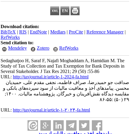
Download citation:
BibTeX
|
RIS
|
EndNote
|
Medlars
|
ProCite
|
Reference Manager
|
RefWorks
Send citation to:
Mendeley
Zotero
RefWorks
Sedaghatjoo H, Saraf F, Najafi Moghaddam A, Hamidian M. The
Study of Tax Collection and Tax Exemption for Bank Deposits in
Several Stakeholder. J Tax Res 2021; 29 (50) :55-86
URL:
http://taxjournal.ir/article-1-2024-fa.html
صداقت جو حمیدرضا، صراف فاطمه، نجفی مقدم علی، حمیدیان
محسن. پیامدهای اخذ و معافیت مالیات از سود سپرده‌های بانکی و
مقایسه دیدگاه نقش‌آفرینان و خبرگان. پژوهشنامه مالیات. ۱۴۰۰;
۲۹ (۵۰) :۵۵-۸۶
URL:
http://taxjournal.ir/article-۱-۲۰۲۴-fa.html
پیامدهای اخذ و معافیت مالیات از سود