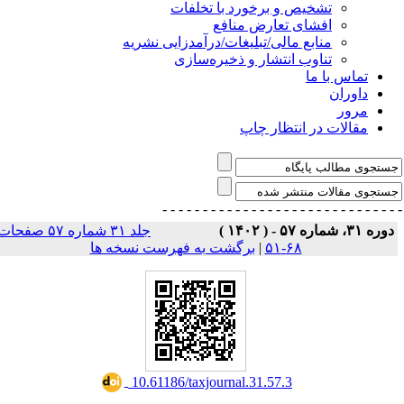
تشخیص و برخورد با تخلفات
افشای تعارض منافع
منابع مالی/تبلیغات/درآمدزایی نشریه
تناوب انتشار و ذخیره‌سازی
تماس با ما
داوران
مرور
مقالات در انتظار چاپ
- - - - - - - - - - - - - - -
- - - - - - - - - - - - - 
وره ۳۱، شماره ۵۷ - ( ۱۴۰۲ )
جلد ۳۱ شماره ۵۷ صفحات
۶۸-۵۱
|
برگشت به فهرست نسخه ها
‎ 10.61186/taxjournal.31.57.3