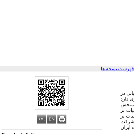
فهرست نسخه ها
زیابی در
ری دارد
 سنجش
مالیات بر
 توسعه مالیات بر
خشید؛ و (3) با توجه به فروض «شرکت
ایران