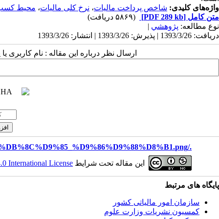
واژه‌های کلیدی:
شاخص پرداخت مالیات
،
نرخ کلی مالیات
،
محیط کسب 
متن کامل
[PDF 289 kb]
(۵۸۶۹ دریافت)
نوع مطالعه:
پژوهشي
|
دریافت: 1393/3/26 | پذیرش: 1393/3/26 | انتشار: 1393/3/26
ارسال نظر درباره این مقاله : نام کاربری ی
./files/site1/images/%D8%B3%D9%85%DB%8C%D9%85_%D9%86%D9%88%D8%B1.png
این مقاله تحت شرایط
 International License
پایگاه های مرتبط
سازمان امور مالياتی کشور
کمسیون نشریات وزارت علوم