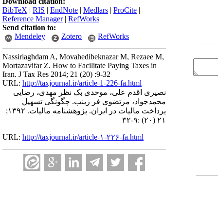
Download citation:
BibTeX
|
RIS
|
EndNote
|
Medlars
|
ProCite
|
Reference Manager
|
RefWorks
Send citation to:
Mendeley
Zotero
RefWorks
Nassiriaghdam A, Movahedibeknazar M, Rezaee M,
Mortazavifar Z. How to Facilitate Paying Taxes in
Iran. J Tax Res 2014; 21 (20) :9-32
URL:
http://taxjournal.ir/article-1-226-fa.html
نصیری اقدم علی، موحدی بک نظر مهدی، رضایی
محمدجواد، مرتضوی فر زینب. چگونگی تسهیل
پرداخت مالیات در ایران. پژوهشنامه مالیات. ۱۳۹۲;
۲۱ (۲۰) :۹-۳۲
URL:
http://taxjournal.ir/article-۱-۲۲۶-fa.html