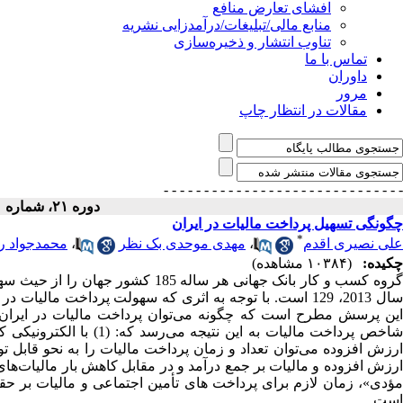
افشای تعارض منافع
منابع مالی/تبلیغات/درآمدزایی نشریه
تناوب انتشار و ذخیره‌سازی
تماس با ما
داوران
مرور
مقالات در انتظار چاپ
- - - - - - - - - - - - - - -
- - - - - - - - - - - - - - -
دوره ۲۱، شماره ۲۰ - ( ۱۳۹۲ )
چگونگی تسهیل پرداخت مالیات در ایران
*
علی نصیری اقدم
،
مهدی موحدی بک نظر
،
محمدجواد ر
چکیده:
(۱۰۳۸۴ مشاهده)
گروه کسب و کار بانک جهانی هر ساله 5
سال 2013، 129 است. با توجه به اثری که سهولت پرداخت مالی
این پرسش مطرح است که چگونه می‌توان پرداخت مالیات در ایران ر
شاخص پرداخت مالیات به ای
مؤدی»، زمان لازم برای پرداخت های تأمین اجتماعی و مالیات بر حق
است.