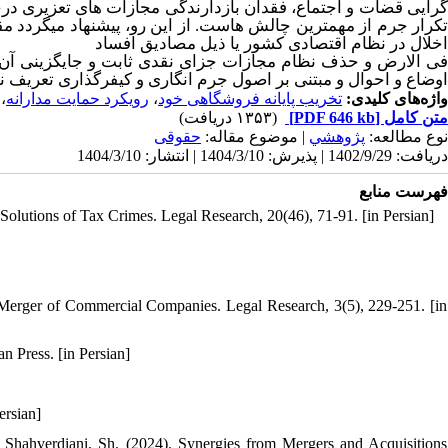
گرایی قضات و اجتماع، فقدان بازدارندگی مجازات ­های تعزیری درج
کرار جرم از مهم­ترین چالش­ هاست. از این ­رو، پیشنهاد می­گردد
مق
اخلال در نظام اقتصادی کشور یا ذیل مصادیق افساد
ی ­الارض و
حذف نظام مجازات جزای نقدی ثابت و جایگزینی آن 
اوضاع و احوال و مبتنی بر اصول جرم ­انگاری و کیفرگذاری تعریف ن.
،
رویکرد حمایت مدارانه
،
تخریب پایانه فروشگاهی خود
واژه‌های کلیدی:
(۱۳۵۳ دریافت)
[PDF 646 kb]
متن کامل
نوع مطالعه:
پژوهشي
| موضوع مقاله:
حقوقی
دریافت: 1402/9/29 | پذیرش: 1404/3/10 | انتشار: 1404/3/10
فهرست منابع
Solutions of Tax Crimes. Legal Research, 20(46), 71-91. [in Persian]
e Merger of Commercial Companies. Legal Research, 3(5), 229-251. [in
n Press. [in Persian]
ersian]
& Shahverdiani, Sh. (2024). Synergies from Mergers and Acquisitions