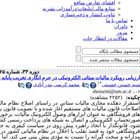
افشای تعارض منافع
منابع مالی/تبلیغات/درآمدزایی نشریه
تناوب انتشار و ذخیره‌سازی
تماس با ما
داوران
مرور
مقالات در انتظار چاپ
- - - - - - - - - - - - - - -
- - - - - - - - - - - - - - -
دوره ۳۳، شماره ۶۵ - ( ۱۴۰۴ )
ارزیابی رویکرد مالیات ستانی الکترونیکی در جرم انگاری تخریب پایان
۱
*
محمد کریمی بندر آبادی
،
سید حسین حسینی
shosseini@um.ac.ir
۱- ،
چکیده:
(۲۲۵۲ مشاهده)
استقرار دهکده ­مجازی مالیات ­ستانی در راستای اصلاح نظام مالیات
صلاحات قانون مالیات ­های مستقیم آغاز شده و با تصویب قانون پا
های فروشگاهی به عنوان ابزارهای وصول الکترونیک مالیات، برخو
صورت­حساب الکترونیکی و اتصال به شبکه ­های پرداخت رسمی کشور 
شود. قانونگذار با اتخاذ راهبرد پیش­ روی در سیاست کیفری به جر
مدارانه و سخت ­گیرانه­ را نسبت به مؤدی پیش­ بینی می­ کند،  