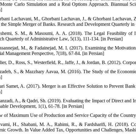
Monte Carlo Simulation and a Real Options Approach. Biannual Scien
n]
rbani Lachavani, M., Ghorbani Lachavan, J., & Ghorbani Lachavan, Z. 
 the Simple Merger of Banks. Research and Development Quarterly in 
shemi, S. M., & Masoumi, A. A. (2018). The Legal Feasibility of Int
ch Quarterly of Administrative Law, 5(13), 111-134.‎ [in Persian]
ssannejad, M., & Fadainejad, M. I. (2017). Examining the Motivation
ial Management Perspective, 7(18), 67-84. [in Persian]
llier, D., Ross, S., Westerfield, R., Jaffe, J., & Jordan, B. (2012). Co
azadeh, S., & Mazzhary Aavaa, M. (2016). The Study of the Economies 
n]
fari Samet, A. (2017). Merger is an Effective Solution to Prevent Ba
n]
anzadi, A., & Qadri, Sh. (2019). Evaluating the Impact of Direct and I
nable Development, 1(1), 61-78. [in Persian]
w of Maximum Use of Production and Service Capacity of the Country a
vami, H., Shabani, M. A., Rahimi, R., & Fardsharifi, H. (2018). C
ic Growth. In Value Added Tax, Opportunities and Challenges, Mashha