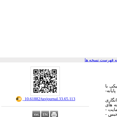
 فهرست نسخه ها
یکی با
یانه­
‎ 10.61882/taxjournal.33.65.113
نگاری
 ­های
ویکرد حمایت
، حبس