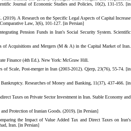
tific Journal of Economic Studies and Policies, 10(2), 131-155. [in
(2019). A Research on the Specific Legal Aspects of Capital Increase
Comparative Law, 3(6), 101-127. [in Persian]
egrating Pension Funds in Iran's Social Security System. Scientific
s of Acquisitions and Mergers (M & A) in the Capital Market of Iran.
rporate Finance (4th Ed.). New York: McGraw Hill.
of Scale, Post-merger in Iran (2003-2012). Qjerp, 23(76), 55-74. [in
nk Bankruptcy. Researches of Money and Banking, 11(37), 437-466. [in
ndirect Taxes on Private Sector Investment in Iran. Stable Economy and
nd Protection of Iranian Goods. (2019). [in Persian]
omparing the Impact of Value Added Tax and Direct Taxes on Iran's
d, Iran. [in Persian]