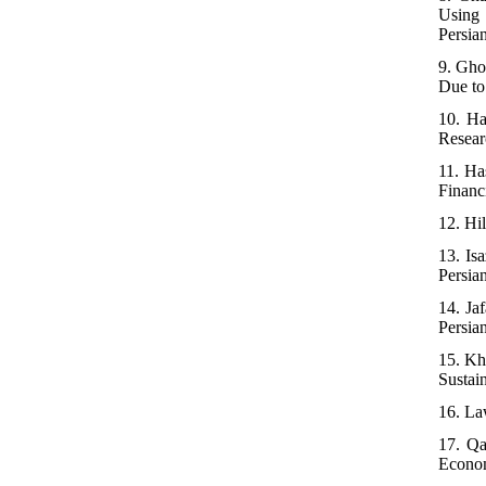
Using 
Persia
9. Gho
Due to
10. Ha
Resear
11. Ha
Financ
12. Hi
13. Is
Persia
14. Ja
Persia
15. Kh
Sustai
16. La
17. Qa
Econom