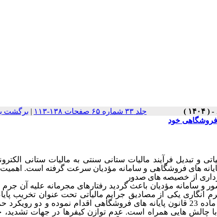
برگشت به
|
جلد ۳۳ شماره ۶۵ صفحات ۱۳۸-۱۱۳
ه فروشگاهی خود
ی و تبدیل فرآیند مالیات ­ستانی ­سنتی به مالیات­ ستانی الکترون
یانه ­های فروشگاهی و سامانه مؤدیان سرعت گرفته است. اهمیت پا
رداری از خصیصه­ های صدور
و سامانه مؤدیان باعث گردید رفتارهای مجرمانه علیه آن جرم ­ا
م ­انگاری یکی از مصادیق جرایم مالیاتی تحت عنوان تخریب پایانه
فروشگاهی خود به قصد تقلب یا اخلال در نظام مالیاتی کشور در ماده 23 قانون پایانه­ های فروشگاهی اقدام نموده و دو ر ­
اما با چالش ­هایی همراه است. عدم توازن کیفرها در جهات تشدید