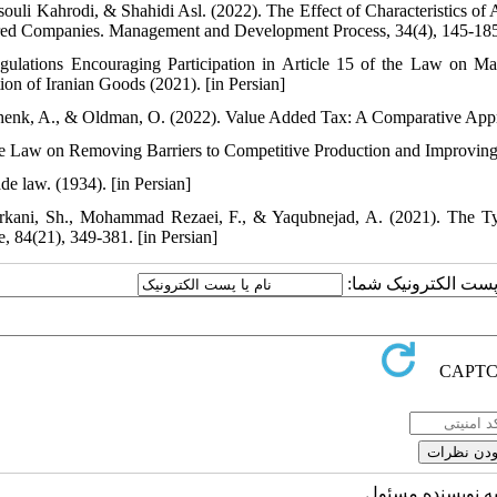
souli Kahrodi, & Shahidi Asl. (2022). The Effect of Characteristics 
ed Companies. Management and Development Process, 34(4), 145-185. 
gulations Encouraging Participation in Article 15 of the Law on 
tion of Iranian Goods (2021). [in Persian]
henk, A., & Oldman, O. (2022). Value Added Tax: A Comparative Appro
e Law on Removing Barriers to Competitive Production and Improving t
de law. (1934). [in Persian]
rkani, Sh., Mohammad Rezaei, F., & Yaqubnejad, A. (2021). The Type 
e, 84(21), 349-381. [in Persian]
یا پست الکترونیک شما
به نویسنده مسئول