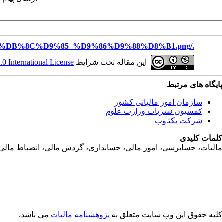
./files/site1/images/%D8%B3%D9%85%DB%8C%D9%85_%D9%86%D9%88%D8%B1.png
 International License
این مقاله تحت شرایط
پایگاه های مرتبط
سازمان امور مالياتی کشور
کمسیون نشریات وزارت علوم
شرکت یکتاوب
کلمات کلیدی
ماليات، حسابرسی، امور مالی، حسابداری، گردش مالی، انضباط مالی، جر
کلیه حقوق این وب سایت متعلق به
پژوهشنامه مالیات
می باشد.