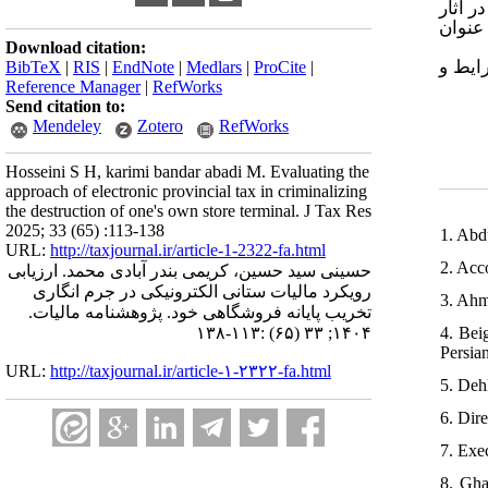
 آثار
عنوان
Download citation:
، ط و
BibTeX
|
RIS
|
EndNote
|
Medlars
|
ProCite
|
Reference Manager
|
RefWorks
Send citation to:
Mendeley
Zotero
RefWorks
Hosseini S H, karimi bandar abadi M. Evaluating the
approach of electronic provincial tax in criminalizing
the destruction of one's own store terminal. J Tax Res
2025; 33 (65) :113-138
1. Abd
URL:
http://taxjournal.ir/article-1-2322-fa.html
2. Acc
حسینی سید حسین، کریمی بندر آبادی محمد. ارزیابی
رویکرد مالیات ستانی الکترونیکی در جرم انگاری
3. Ahm
تخریب پایانه فروشگاهی خود. پژوهشنامه مالیات.
4. Bei
۱۴۰۴; ۳۳ (۶۵) :۱۱۳-۱۳۸
Persia
URL:
http://taxjournal.ir/article-۱-۲۳۲۲-fa.html
5. Deh
6. Dir
7. Exe
8. Gha