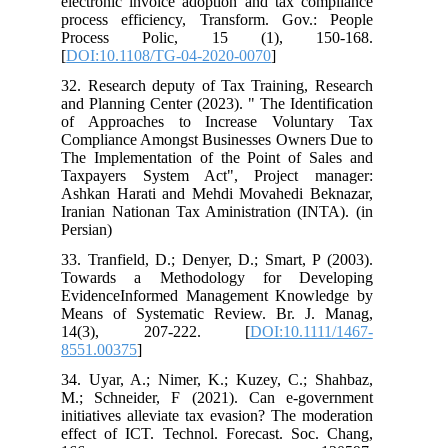
electronic invoice adoption and tax compliance
process efficiency, Transform. Gov.: People
Process Polic, 15 (1), 150-168.
[
DOI:10.1108/TG-04-2020-0070
]
32. Research deputy of Tax Training, Research
and Planning Center (2023). " The Identification
of Approaches to Increase Voluntary Tax
Compliance Amongst Businesses Owners Due to
The Implementation of the Point of Sales and
Taxpayers System Act", Project manager:
Ashkan Harati and Mehdi Movahedi Beknazar,
Iranian Nationan Tax Aministration (INTA). (in
Persian)
33. Tranfield, D.; Denyer, D.; Smart, P (2003).
Towards a Methodology for Developing
EvidenceInformed Management Knowledge by
Means of Systematic Review. Br. J. Manag,
14(3), 207-222. [
DOI:10.1111/1467-
8551.00375
]
34. Uyar, A.; Nimer, K.; Kuzey, C.; Shahbaz,
M.; Schneider, F (2021). Can e-government
initiatives alleviate tax evasion? The moderation
effect of ICT. Technol. Forecast. Soc. Chang,