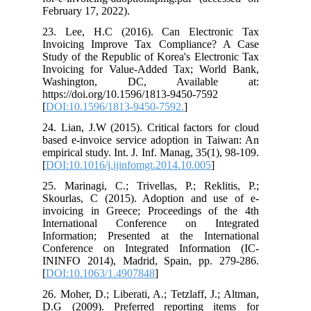
February 17, 2022).
23. Lee, H.C (2016). Can Electronic Tax
Invoicing Improve Tax Compliance? A Case
Study of the Republic of Korea's Electronic Tax
Invoicing for Value-Added Tax; World Bank,
Washington, DC, Available at:
https://doi.org/10.1596/1813-9450-7592
[
DOI:10.1596/1813-9450-7592.
]
24. Lian, J.W (2015). Critical factors for cloud
based e-invoice service adoption in Taiwan: An
empirical study. Int. J. Inf. Manag, 35(1), 98-109.
[
DOI:10.1016/j.ijinfomgt.2014.10.005
]
25. Marinagi, C.; Trivellas, P.; Reklitis, P.;
Skourlas, C (2015). Adoption and use of e-
invoicing in Greece; Proceedings of the 4th
International Conference on Integrated
Information; Presented at the International
Conference on Integrated Information (IC-
ININFO 2014), Madrid, Spain, pp. 279-286.
[
DOI:10.1063/1.4907848
]
26. Moher, D.; Liberati, A.; Tetzlaff, J.; Altman,
D.G (2009). Preferred reporting items for