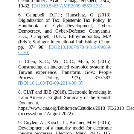
cleanup time?. Acad. Manag. Perspect, 23(4),
19-32. [
DOI:10.5465/AMP.2009.45590138
]
6. Campbell, D.F.J.; Hanschitz, G (2018).
Digitalization of Tax: Epistemic Tax Policy. In
Handbook of Cyber-Development, Cyber-
Democracy, and Cyber-Defense; Carayannis,
E.G., Campbell, D.F.J., Efthymiopoulos, M.P.
(Eds.); Springer International Publishing: Cham,
pp. 87- 98. [
DOI:10.1007/978-3-319-09069-
6_30
]
7. Chen, S.-C.; Wu, C.-C.; Miau, S (2015).
Constructing an integrated e-invoice system: the
Taiwan experience, Transform. Gov.: People
Process Policy, 9(3), 370-383.
[
DOI:10.1108/TG-09-2014-0043
]
8. CIAT and IDB (2018). Electronic Invoicing in
Latin America: English Summary of the Spanish
Document,
https://www.ciat.org/Biblioteca/Estudios/2018_FE/2018
(accessed on 2 August 2022).
9. Cuylen, A.; Kosch, L.; Breitner, M.H (2016).
Development of a maturity model for electronic
invoice processes. Electron. Mark, 26(2), 115-