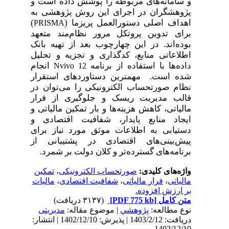
و سامانه‌های مربوطه را پوشش داده است و
پژوهشگران در اجرای این روش پژوهشی به
)
اهداف اصلی دستورالعمل پریزما (
PRISMA
برای تدوین پروتکل مرور نظام‌مند متعهد
بوده‌اند. در این چهارچوب بعد از تهیه بانک
اطلاعاتی منابع، کدگذاری و تجزیه و تحلیل
داده‌ها با استفاده از برنامه
انجام
Nvivo 12
شده است. مهمترین دستاوردهای استقرار
نظام صورتحساب الکترونیکی را می‌توان در
قالب مدیریت ریسک و جلوگیری از فرار
مالیاتی، کاهش هزینه‌ها و بار تمکین مالیاتی و
ایجاد منابع پایدار، شفافیت اقتصادی و
دستیابی به اطلاعات موثق مورد نیاز برای
پیش‌بینی‌های اقتصادی در پشتیبانی از
برنامه‌های گسترده‌تر و کلان دولت بر شمرد.
تمکین
،
صورتحساب الکترونیکی
واژه‌های کلیدی:
مالیات
،
شفافیت اقتصادی
،
فرار مالیاتی
،
مالیاتی
بر ارزش افزوده.
(۳۱۳۷ دریافت)
[PDF 775 kb]
متن کامل
نوع مطالعه:
پژوهشي
| موضوع مقاله:
مدیریتی
دریافت: 1403/2/12 | پذیرش: 1402/12/10 | انتشار:
1402/12/10