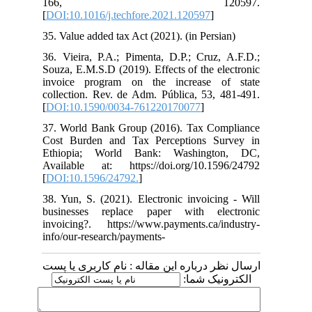
166, 120597.
[
DOI:10.1016/j.techfore.2021.120597
]
35. Value added tax Act (2021). (in Persian)
36. Vieira, P.A.; Pimenta, D.P.; Cruz, A.F.D.;
Souza, E.M.S.D (2019). Effects of the electronic
invoice program on the increase of state
collection. Rev. de Adm. Pública, 53, 481-491.
[
DOI:10.1590/0034-761220170077
]
37. World Bank Group (2016). Tax Compliance
Cost Burden and Tax Perceptions Survey in
Ethiopia; World Bank: Washington, DC,
Available at: https://doi.org/10.1596/24792
[
DOI:10.1596/24792.
]
38. Yun, S. (2021). Electronic invoicing - Will
businesses replace paper with electronic
invoicing?. https://www.payments.ca/industry-
info/our-research/payments-
ارسال نظر درباره این مقاله : نام کاربری یا پست
الکترونیک شما: