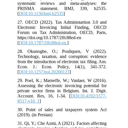
systematic reviews and meta-analyses: the
PRISMA statement. BMJ, 339, b2535.
[
DOI:10.1136/bmj.b2535
]
27. OECD (2022). Tax Administartion 3.0 and
Electronic Invoicing Initial Finding, OECD
Forum on Tax Administration, OECD, Paris,
https://doi.org/10.1787/2ffc88ed-en
[
DOI:10.1787/2ffc88ed-en.
]
28. Okunogbe, O.; Pouliquen, V (2022).
Technology, taxation, and corruption: evidence
from the introduction of electronic tax filing. Am.
Econ. J.: Econ. Policy, 14(1), 341-372.
[
DOI:10.1257/pol.20200123
]
29. Poel, K.; Marneffe, W.; Vanlaer, W (2016).
Assessing the electronic invoicing potential for
private sector firms in Belgium. Int. J. Digit.
Account. Res, 16, 1-34. [
DOI:10.4192/1577-
8517-v16_1
]
30. Point of sales and taxpayers system Act
(2019). (in Persian)
31. Qi, Y.; Che Azmi, A (2021). Factors affecting