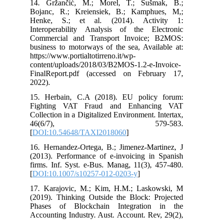
14. Gržančić, M.; Morel, T.; Šušmak, B.;
Bojanc, R.; Kreiensiek, B.; Kamphues, M,;
Henke, S.; et al. (2014). Activity 1:
Interoperability Analysis of the Electronic
Commercial and Transport Invoice; B2MOS:
business to motorways of the sea, Available at:
https://www.portialtotirreno.it/wp-
content/uploads/2018/03/B2MOS-1.2-e-Invoice-
FinalReport.pdf (accessed on February 17,
2022).
15. Herbain, C.A (2018). EU policy forum:
Fighting VAT Fraud and Enhancing VAT
Collection in a Digitalized Environment. Intertax,
46(6/7), 579-583.
[
DOI:10.54648/TAXI2018060
]
16. Hernandez-Ortega, B.; Jimenez-Martinez, J
(2013). Performance of e-invoicing in Spanish
firms. Inf. Syst. e-Bus. Manag, 11(3), 457-480.
[
DOI:10.1007/s10257-012-0203-y
]
17. Karajovic, M.; Kim, H.M.; Laskowski, M
(2019). Thinking Outside the Block: Projected
Phases of Blockchain Integration in the
Accounting Industry. Aust. Account. Rev, 29(2),