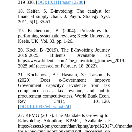
319-330. [
DOI:10.1111/auar.12280
]
18. Keifer, S. E-invoicing: The catalyst for
financial supply chain. J. Paym. Strategy Syst.
2011, 5(1), 35-51.
19. Kitchenham, B (2004). Procedures for
performing systematic reviews; Keele University,
Keele, UK, Vol. 33, pp. 1-26.
20. Koch, B (2019). The E-Invoicing Journey
2019-2025; Billentis. Available at:
https://www.billentis.com/The_einvoicing_journey_2019-
2025.pdf (accessed on February 18, 2022).
21. Kochanova, A.; Hasnain, Z.; Larson, B
(2020). Does e-Government improve
Government capacity? Evidence from tax
compliance costs, tax revenue, and public
procurement competitiveness. World Bank Econ.
Rev, 34(1), 101-120.
[
DOI:10.1093/wber/lhx024
]
22. KPMG (2017). The Mandate Is Growing for
E-Invoicing Adoption; KPMG, Available at:
https://assets.kpmg/content/dam/kpmg/us/pdf/2017/10/mand
for-e-invoicing-adoptionkpmg.pdf (accessed on