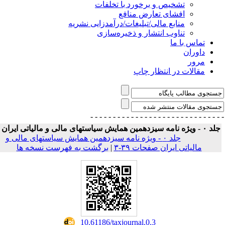
تشخیص و برخورد با تخلفات
افشای تعارض منافع
منابع مالی/تبلیغات/درآمدزایی نشریه
تناوب انتشار و ذخیره‌سازی
تماس با ما
داوران
مرور
مقالات در انتظار چاپ
- - - - - - - - - - - - - - -
- - - - - - - - - - - - - 
 ویژه نامه سیزدهمین همایش سیاستهای مالی و مالیاتی ایران
جلد ۰ - ویژه نامه سیزدهمین همایش سیاستهای مالی و
برگشت به فهرست نسخه ها
|
مالیاتی ایران صفحات ۳۹-۳
‎ 10.61186/taxjournal.0.3