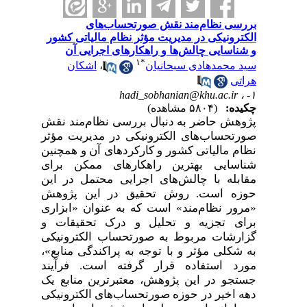
بررسی نظام‌مند نقش صورتحساب‌های
الکترونیکی در مدیریت مؤثر نظام مالیاتی کشور
و شناسایی چالش‌ها و راهکارهای اجرایی آن
۱
*
اشکان
،
سید محمدهادی سبحانیان
هراتی
hadi_sobhanian@khu.ac.ir
۱- ،
چکیده:
(۵۸۰۴ مشاهده)
پژوهش حاضر به دنبال بررسی نظام‌مند نقش
صورتحساب‌های الکترونیکی در مدیریت مؤثر
نظام مالیاتی کشور و کارکردهای آن و همچنین
شناسایی بهترین راهکارهای ممکن برای
مقابله با چالش‌های اجرایی محتمل در این
حوزه است. روش تحقیق در این پژوهش
«مرور نظام‌مند» است که به عنوان «ابزاری
برای تجزیه و تحلیل و درک تحقیقات و
گزارشات مربوط به صورتحساب الکترونیکی
به شکلی مؤثر و با توجه به پراکندگی منابع»،
مورد استفاده قرار گرفته است. فرآیند
جستجو در این پژوهش، معتبرترین منابع یک
دهه اخیر در حوزه صورتحساب‌های الکترونیکی