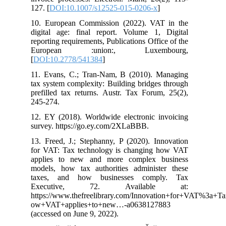
127. [
DOI:10.1007/s12525-015-0206-x
]
10. European Commission (2022). VAT in the
digital age: final report. Volume 1, Digital
reporting requirements, Publications Office of the
European :union:, Luxembourg,
[
DOI:10.2778/541384
]
11. Evans, C.; Tran-Nam, B (2010). Managing
tax system complexity: Building bridges through
prefilled tax returns. Austr. Tax Forum, 25(2),
245-274.
12. EY (2018). Worldwide electronic invoicing
survey. https://go.ey.com/2XLaBBB.
13. Freed, J.; Stephanny, P (2020). Innovation
for VAT: Tax technology is changing how VAT
applies to new and more complex business
models, how tax authorities administer these
taxes, and how businesses comply. Tax
Executive, 72. Available at:
https://www.thefreelibrary.com/Innovation+for+VAT%3a
ow+VAT+applies+to+new…-a0638127883
(accessed on June 9, 2022).