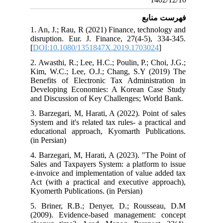
فهرست منابع
1. An, J.; Rau, R (2021) Finance, technology and
disruption. Eur. J. Finance, 27(4-5), 334-345.
[
DOI:10.1080/1351847X.2019.1703024
]
2. Awasthi, R.; Lee, H.C.; Poulin, P.; Choi, J.G.;
Kim, W.C.; Lee, O.J.; Chang, S.Y (2019) The
Benefits of Electronic Tax Administration in
Developing Economies: A Korean Case Study
and Discussion of Key Challenges; World Bank.
3. Barzegari, M, Harati, A (2022). Point of sales
System and it's related tax rules- a practical and
educational approach, Kyomarth Publications.
(in Persian)
4. Barzegari, M, Harati, A (2023). "The Point of
Sales and Taxpayers System: a platform to issue
e-invoice and implementation of value added tax
Act (with a practical and executive approach),
Kyomerth Publications. (in Persian)
5. Briner, R.B.; Denyer, D.; Rousseau, D.M
(2009). Evidence-based management: concept