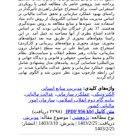
پرداخته شد.
پژوهش حاضر یک مطالعه کیفی با رویکردی
استقرایی است.
برای استخراج
عوامل راهبردی تأثیرگذار در
راستای بهبود عملکرد سازمانی و تحقق عدالت مالیاتی بر
اساس مدیریت منابع انسانی الکترونیک
از روش داده بنیاد
استفاده شد. نمونه‌ها و منابع مطالعه
به روش نمونه‌گیری
هدفمند
، 37 نفر از خبرگان سازمانی بودند که بر اساس
قاعده اشباع نظری از آنها مصاحبه به عمل آمد
. در این
راستا مقوله‌های محوری از طریق سه بعد (مؤلفه‌های
محوری، مودی محوری و مؤلفه‌های زیربنایی و کارکردی)
استخراج شد. شرایط علی در سه سطح (عوامل درون
سازمانی، بیانات رهبر معظم انقلاب و سیاست‌های نظام
حاکم و محیط سیاسی، حقوقی و قانونی و دیدگاه جهانی و
بین‌المللی) شناسایی گردید. پیامدهای مدل پیشنهادی شامل
(بهبود عملکرد سازمانی و تحقق عدالت مالیاتی) شدند. در
این رابطه چارچوب مورد نظر تدوین شد و الگوی نهایی
ارائه گردید.
واژه‌های کلیدی:
مدیریت منابع انسانی
،
عدالت مالیاتی
،
عملکرد سازمانی
،
الکترونیکی
سازمان امور
،
بیانیه گام دوم انقلاب اسلامی
مالیاتی کشور
(۲۲۹۸ دریافت)
[PDF 956 kb]
متن کامل
نوع مطالعه:
پژوهشي
| موضوع مقاله:
مدیریتی
دریافت: 1403/2/25 | پذیرش: 1403/3/10 | انتشار:
1403/2/25