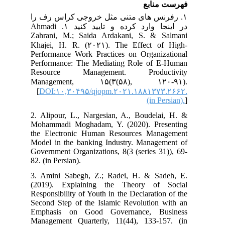
فهرست منابع
۱. رفرنس های متنی مثل خروجی کراس رف را
در اینجا وارد کرده و تایید کنید ۱. Ahmadi
Zahrani, M.; Saida Ardakani, S. & Salmani
Khajei, H. R. (۲۰۲۱). The Effect of High-
Performance Work Practices on Organizational
Performance: The Mediating Role of E-Human
Resource Management. Productivity
Management, ۱۵(۳(۵۸), ۱۲۰-۹۱).
[
DOI:۱۰,۳۰۴۹۵/qjopm.۲۰۲۱.۱۸۸۱۳۷۳.۲۶۶۲.
(in Persian).
]
2. Alipour, L., Nargesian, A., Boudelai, H. &
Mohammadi Moghadam, Y. (2020). Presenting
the Electronic Human Resources Management
Model in the banking Industry. Management of
Government Organizations, 8(3 (series 31)), 69-
82. (in Persian).
3. Amini Sabegh, Z.; Radei, H. & Sadeh, E.
(2019). Explaining the Theory of Social
Responsibility of Youth in the Declaration of the
Second Step of the Islamic Revolution with an
Emphasis on Good Governance, Business
Management Quarterly, 11(44), 133-157. (in