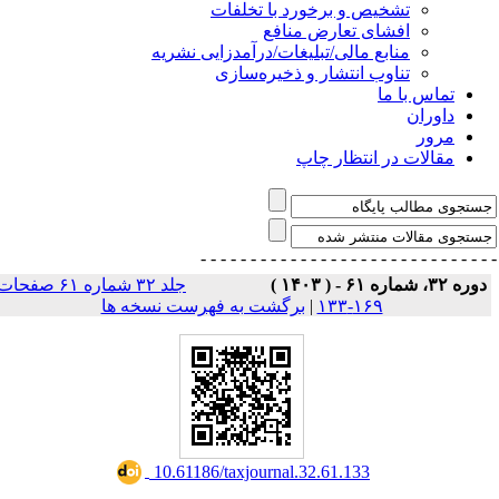
تشخیص و برخورد با تخلفات
افشای تعارض منافع
منابع مالی/تبلیغات/درآمدزایی نشریه
تناوب انتشار و ذخیره‌سازی
تماس با ما
داوران
مرور
مقالات در انتظار چاپ
- - - - - - - - - - - - - - -
- - - - - - - - - - - - - 
دوره ۳۲، شماره ۶۱ - ( ۱۴۰۳ 
جلد ۳۲ شماره ۶۱ صفحات
برگشت به فهرست نسخه ها
|
۱۶۹-۱۳۳
‎ 10.61186/taxjournal.32.61.133