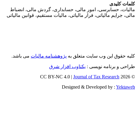
مات کلیدی
ليات، حسابرسی، امور مالی، حسابداری، گردش مالی، انضباط
لی، جرايم مالياتی، فرار مالياتی، ماليات مستقيم، قوانين مالياتی
یه حقوق این وب سایت متعلق به
پژوهشنامه مالیات
می باشد.
طراحی و برنامه نویسی
یکتاوب افزار شرق
Journal of Tax Research
© 202
Designed & Developed by :
Yektaw