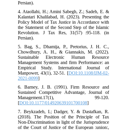
Persian).
4. Ataollahi, H.; Amini Sabegh, Z.; Sadeh, E. &
Kalantari Khalilabad, H. (2023). Presenting the
Policy Model of Tax Justice in Accordance with
the Statement of the Second Step of the Islamic
Revolution. J Tax Res, 31(57) :95-118. (in
Persian).
5. Bag, S., Dhamija, P., Pretorius, J. H. C.,
Chowdhury, A. H., & Giannakis, M. (2022).
Sustainable Electronic Human Resource
Management Systems and firm Performance: an
Empirical Study. International Journal of
Manpower, 43(1), 32-51.‏ [
DOI:10.1108/IJM-02-
2021-0099
]
6. Barney, J. B. (1991). Firm Resource and
Sustained Competitive Advantage, Journal of
Management.17(1), 99-120.
[
DOI:10.1177/014920639101700108
]
7. Beykzadeh, I.; Dadger, Y. & Dastafkan, R.
(2018). The Position of the Principle of Tax
Non-Discrimination in light of the Jurisprudence
of the Court of Justice of the European :union:,