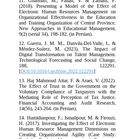
11. Ghanbari, M.; Fallah, V. & Zamani, F.
(2018). Presenting a Model of the Effect of
Electronic Human Resources Management on
Organizational Effectiveness in the Education
and Training Organization of Central Province.
New Approaches in Educational Management,
9(2) (serial 34), 198-182. (in Persian).
12. Guerra, J. M. M., Danvila-Del-Valle, I., &
Méndez-Suárez, M. (2023). The Impact of
Digital Transformation on Talent Management.
Technological Forecasting and Social Change,
188, 122291.‏
[
DOI:10.1016/j.techfore.2022.122291
]
13. Haj Mahmoud Attar, F. & Araei, V. (2022).
The Effect of Trust in the Government on the
Voluntary Compliance of Taxpayers with the
Mediating Role of Perception of Tax Justice.
Financial Accounting and Audit Research,
14(56), 243-264. (in Persian).
14. Hamidianpour, F.; Ismailpour, M. & Firouzi,
H. (2017). Investigating the Effect of Electronic
Human Resource Management Dimensions on
Creating Organizational Agility (Case Study: