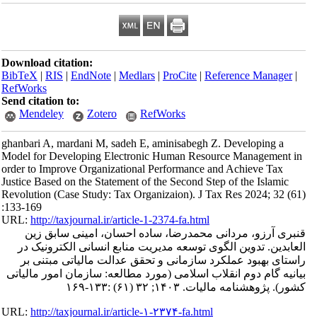
Download citation:
BibTeX
|
RIS
|
EndNote
|
Medlars
|
ProCite
|
Reference Manager
|
RefWorks
Send citation to:
Mendeley
Zotero
RefWorks
ghanbari A, mardani M, sadeh E, aminisabegh Z. Developing a
Model for Developing Electronic Human Resource Management in
order to Improve Organizational Performance and Achieve Tax
Justice Based on the Statement of the Second Step of the Islamic
Revolution (Case Study: Tax Organizaion). J Tax Res 2024; 32 (61)
:133-169
URL:
http://taxjournal.ir/article-1-2374-fa.html
قنبری آرزو، مردانی محمدرضا، ساده احسان، امینی سابق زین
العابدین. تدوین الگوی توسعه مدیریت منابع انسانی الکترونیک در
راستای بهبود عملکرد سازمانی و تحقق عدالت مالیاتی مبتنی بر
بیانیه گام دوم انقلاب اسلامی (مورد مطالعه: سازمان امور مالیاتی
کشور). پژوهشنامه مالیات. ۱۴۰۳; ۳۲ (۶۱) :۱۳۳-۱۶۹
URL:
http://taxjournal.ir/article-۱-۲۳۷۴-fa.html