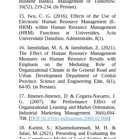
Bushehr Banks). Management of Tomorrow.
16(52), 219-234. (in Persian).
15. Iwu, C. G. (2016). Effects of the Use of
Electronic Human Resource Management (E-
HRM) within Human Resource Management
(HRM) Functions at Universities. Acta
16. Jamshidian, M. A. & Jamshidian, Z. (2021).
The Effect of Human Resource Management
Measures on Human Resource Results with
Emphasis on the Mediating Role of
Organizational Climate in the General Road and
Urban Development Department of Central
Province. Science and Engineering Elite, 6(1),
84-95. (in Persian).
17. Jimenez-Jimenez, D & Cegarra-Navarro, J.
G. (2007). the Performance Effect of
Organizational Learning and Market Orientation,
Industrial Marketing Management. 36(6),694-
708. [
DOI:10.1016/j.indmarman.2006.02.008
]
18. Karimi, S.; Khanmohammadi, M. H. &
Jafari, M. (2021). Presenting and Evaluating the
Tax Compliance Model of Legal Entities Based