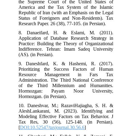
the Supreme Court of the United States of
America and the Tax System of the Islamic
Republic of Iran (with an Emphasis on the Legal
Status of Foreigners and Non-Residents). Tax
Research Paper. 26 (38), 77-105. (in Persian).
8. Danaeifard, H. & Eslami, M. (2011).
Application of Database Research Strategy in
Practice: Building the Theory of Organizational
Indifference. Tehran: Imam Sadeq University
(AS). (in Persian).
9. Daneshfard, K. & Hashemi, R. (2017).
Prioritizing the Success Factors of Human
Resource Management in Fars Tax
Administration. The Third National Conference
of the Third Millennium and Humanities.
Hormozgan: Payam Noor University,
Hormozgan. (in Persian).
10. Daneshvar, M.; RazaviHajiagha, S. H. &
AleshLankarani, M. (2023). Identifying and
Modeling Effective Factors on Tax Behavior. J
Tax Res, 30 (56), 125-148. (in Persian).
[
DOI:10.52547/taxjournal.30.56.6
]