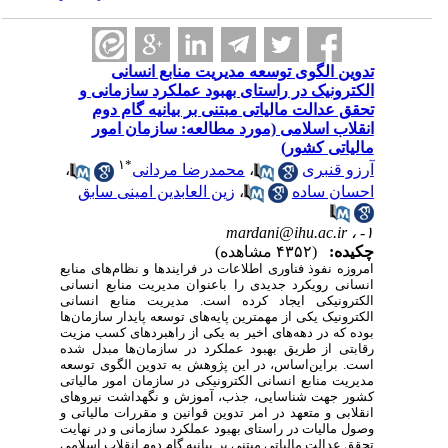
تدوین الگوی توسعه مدیریت منابع انسانی
الکترونیک در راستای بهبود عملکرد سازمانی و
تحقق عدالت مالیاتی مبتنی بر بیانیه گام دوم
انقلاب اسلامی (مورد مطالعه: سازمان امور
مالیاتی کشور)
۱
*
،
محمدرضا مردانی
،
آرزو قنبری
زین العابدین امینی سابق
،
احسان ساده
mardani@ihu.ac.ir
۱- ،
چکیده:
(۴۳۵۲ مشاهده)
امروزه نفوذ فناوری اطلاعات در فرایندها و نظام‌های منابع
انسانی رویکرد جدیدی را باعنوان مدیریت منابع انسانی
الکترونیکی ایجاد کرده است. مدیریت منابع انسانی
الکترونیک یکی از مهمترین پایه‌های توسعه پایدار سازمان‌ها
بوده که در دهه‌های اخیر به یکی از راهبردهای کسب مزیت
رقابتی از طریق بهبود عملکرد در سازمان‌ها مبدل شده
است.
بر
این‌اساس، در این پژوهش به تدوین الگوی توسعه
مدیریت منابع انسانی الکترونیکی در سازمان امور مالیاتی
کشور جهت شناسایی، جذب،
آموزش و نگهداشت نیرو‌های
انقلابی و متعهد
در امر تدوین قوانین و مقررات مالیاتی و
وصول
مالیات در راستای بهبود عملکرد سازمانی و در نهایت
تحقق عدالت مالیاتی مبتنی بر بیانیه گام دوم انقلاب اسلامی