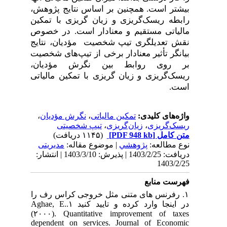
بیشتر است. همچنین بر اساس نتایج پژوهش،
رابطه ریسک‌گریزی و زیان گریزی با تمکین
مالیاتی مستقیم و معنادار است. در خصوص
نقش تعدیلگری تیپ شخصیت مؤدیان، نتایج
بیانگر تأثیر معنادار برخی از تیپ‌های شخصیت
بر روی روابط بین نگرش مؤدیان،
ریسک‌گریزی و زیان گریزی با تمکین مالیاتی
است.
،
نگرش مؤدیان
،
تمکین مالیاتی
واژه‌های کلیدی:
تیپ شخصیتی
،
زیان‌گریزی
،
ریسک‌گریزی
(۱۱۴۵ دریافت)
[PDF 948 kb]
متن کامل
نوع مطالعه:
پژوهشي
| موضوع مقاله:
مدیریتی
دریافت: 1403/2/25 | پذیرش: 1403/3/10 | انتشار:
1403/2/25
فهرست منابع
۱. رفرنس های متنی مثل خروجی کراس رف را
در اینجا وارد کرده و تایید کنید ۱.Aghae, E.
(۲۰۰۰). Quantitative improvement of taxes
dependent on services. Journal of Economic