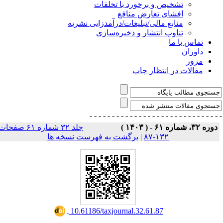
تشخیص و برخورد با تخلفات
افشای تعارض منافع
منابع مالی/تبلیغات/درآمدزایی نشریه
تناوب انتشار و ذخیره‌سازی
تماس با ما
داوران
مرور
مقالات در انتظار چاپ
- - - - - - - - - - - - - - -
- - - - - - - - - - - - - 
دوره ۳۲، شماره ۶۱ - ( ۱۴۰۳ 
جلد ۳۲ شماره ۶۱ صفحات
برگشت به فهرست نسخه ها
|
۱۳۲-۸۷
‎ 10.61186/taxjournal.32.61.87