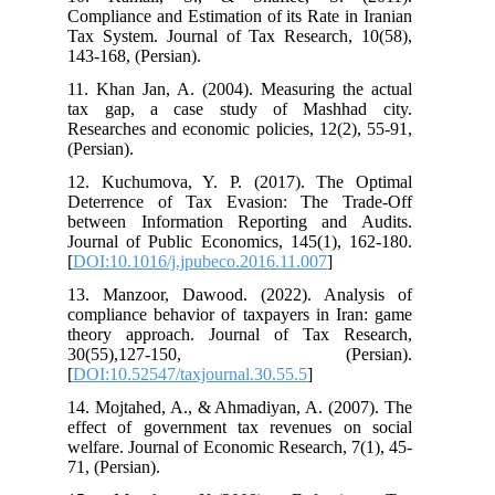
Compliance and Estimation of its Rate in Iranian
Tax System. Journal of Tax Research, 10(58),
143-168, (Persian).
11. Khan Jan, A. (2004). Measuring the actual
tax gap, a case study of Mashhad city.
Researches and economic policies, 12(2), 55-91,
(Persian).
12. Kuchumova, Y. P. (2017). The Optimal
Deterrence of Tax Evasion: The Trade-Off
between Information Reporting and Audits.
Journal of Public Economics, 145(1), 162-180.
[
DOI:10.1016/j.jpubeco.2016.11.007
]
13. Manzoor, Dawood. (2022). Analysis of
compliance behavior of taxpayers in Iran: game
theory approach. Journal of Tax Research,
30(55),127-150, (Persian).
[
DOI:10.52547/taxjournal.30.55.5
]
14. Mojtahed, A., & Ahmadiyan, A. (2007). The
effect of government tax revenues on social
welfare. Journal of Economic Research, 7(1), 45-
71, (Persian).