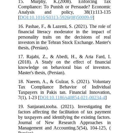
15. Murphy, K.(2008). Enforcing Tax
Compliance: To Punish or Persuade? Economic
Analysis and policy, 38(1):113-135
[
DOI:10.1016/S0313-5926(08)50009-9
]
16. Pashae, F., & Lazemi, S. (2021). The role of
financial literacy moderator in the impact of
personality traits on the decisions of real
investors in the Tehran Stock Exchange. Master's
thesis, (Persian).
17. Rajabi, Z., & Abedi, H., & Aria Fard, I.
(2018). A Study on the effect of financial
knowledge on behavioral bias of investors.
Master's thesis, (Persian).
18. Naeem, A., & Gulzar, S. (2021). Voluntary
Tax Compliance Behavior of Individual
Taxpayers in Pakis tan. Financial Innovation,
7(1), 1-23 [
DOI:10.1186/s40854-021-00234-4
]
19. Sanjarani,tooba. (2021). Investigating the
factors affecting the facilitation of tax payment
by taxpayers and identifying the existing factors.
Journal of New Research Approaches in
Management and Accounting.5(54), 104-125, (