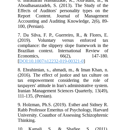
6. Baradaran Hassanzade, R., AslFatahi, B., &
Aboalhasanzadeh, S. (2013). The Study of the
Effects of Auditors' personality types on the
Report Content. Journal of Management
Accounting and Auditing Knowledge, 2(6), 89-
100, (Persian).
7. Da Silva, F. P., Guerreiro, R., & Flores, E.
(2019). Voluntary versus enforced tax
compliance: the slippery slope framework in the
Brazilian context. International Review of
Economics, 66(2), 147-180.
[
DOI:10.1007/s12232-019-00321-0
]
8. Ebrahimian, s., ahmadi, m., & Iman Khan, n.
(2016). The effect of justice and tax culture on
tax empowerment considering the role of
taxpayers' attitude in Iran's administrative system.
Iranian Management Sciences Quarterly, 13(49),
111-135, (Persian).
9. Holzman, Ph.S. (2019). Esther and Sidney R.
Rabb Professor Emeritus of Psychology, Harvard
University. Coauthor of Assessing Schizophrenic
Thinking.
10. Kamali, S., & Shafiee, S. (2011).