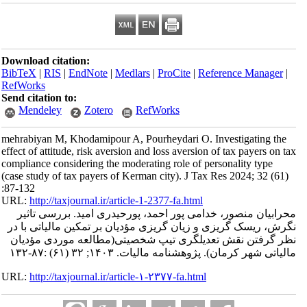
Download citation:
BibTeX
|
RIS
|
EndNote
|
Medlars
|
ProCite
|
Reference Manager
|
RefWorks
Send citation to:
Mendeley
Zotero
RefWorks
mehrabiyan M, Khodamipour A, Pourheydari O. Investigating the
effect of attitude, risk aversion and loss aversion of tax payers on tax
compliance considering the moderating role of personality type
(case study of tax payers of Kerman city). J Tax Res 2024; 32 (61)
:87-132
URL:
http://taxjournal.ir/article-1-2377-fa.html
محرابیان منصور، خدامی پور احمد، پورحیدری امید. بررسی تاثیر
نگرش، ریسک گریزی و زیان گریزی مؤدیان بر تمکین مالیاتی با در
نظر گرفتن نقش تعدیلگری تیپ شخصیتی(مطالعه موردی مؤدیان
مالیاتی شهر کرمان). پژوهشنامه مالیات. ۱۴۰۳; ۳۲ (۶۱) :۸۷-۱۳۲
URL:
http://taxjournal.ir/article-۱-۲۳۷۷-fa.html