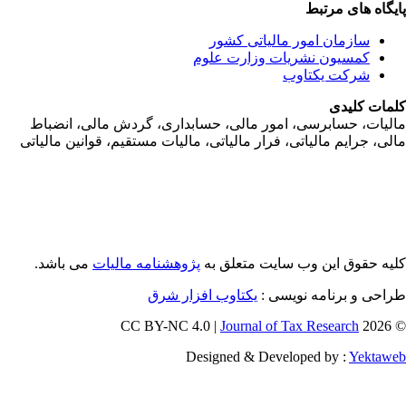
یگاه های مرتبط
سازمان امور مالياتی کشور
کمسیون نشریات وزارت علوم
شرکت یکتاوب
مات کلیدی
ليات، حسابرسی، امور مالی، حسابداری، گردش مالی، انضباط
لی، جرايم مالياتی، فرار مالياتی، ماليات مستقيم، قوانين مالياتی
یه حقوق این وب سایت متعلق به
پژوهشنامه مالیات
می باشد.
طراحی و برنامه نویسی
یکتاوب افزار شرق
Journal of Tax Research
© 202
Designed & Developed by :
Yektaw