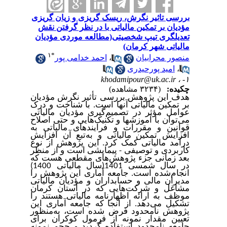
بررسی تاثیر نگرش، ریسک گریزی و زیان گریزی
مؤدیان بر تمکین مالیاتی با در نظر گرفتن نقش
تعدیلگری تیپ شخصیتی(مطالعه موردی مؤدیان
مالیاتی شهر کرمان)
۱
*
احمد خدامی پور
،
منصور محرابیان
امید پورحیدری
،
khodamipour@uk.ac.ir
۱- ،
چکیده:
(۳۲۳۴ مشاهده)
هدف این پژوهش بررسی
تأثیر نگرش مؤدیان
بر تمکین مالیاتی آنها است. با شناخت و درک
عوامل مؤثر در تصمیم‌گیری مؤدیان مالیاتی
می‌توان با آموزشها و تکنیک‌هایی و حتی اصلاح
قوانین و مقررات و فرایندهای مالیاتی به
افزایش تمکین مالیاتی و به‌تبع آن افزایش
درآمد مالیاتی کمک کرد.
این پژوهش از نوع
کاربردی و توصیفی - پیمایشی است و از منظر
بعد زمانی جزء پژوهش‌های مقطعی هست که
در سال شمسی 1401(سال مالیاتی 1400)
انجام‌شده است. جامعه ‌آماری این پژوهش را
مدیران مالی و حسابداران و مؤدیان مالیاتی
مشاغل و شرکت‌هایی که در استان کرمان
موظف به ارائه اظهارنامه مالیاتی هستند را
تشکیل می‌دهد. از آنجا ‌که جامعه ‌آماری این
پژوهش نامحدود فرض شده است، به‌‌منظور
تعیین مقدار نمونه از فرمول کوکران برای
جامعه نامحدود استفاده گردید و حجم نمونه