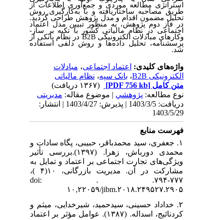
استراتژی مطالعه موردی و جمع‌آوری اطلاعات از
طریق مصاحبه ساختار
یافته و با به‌کارگیری روش
تحلیل مضمون اقدام و مدل پژوهش طراحی گردید.
در فاز دوم پژوهش، به منظور تبیین مدل اعتماد
اجتماعی در نظام مالیاتی کشور با تکیه بر ساز­
در نظام بانکی از
B
2
B
وکارهای مبادلات الکترونیکی
پرسشنامه، تحلیل داد‌ه‌ها و روش دلفی استفاده
شد.
مبادلات
،
اعتماد اجتماعی
واژه‌های کلیدی:
نظام مالیاتی
،
بانک سپه
،
الکترونیکی B‌2B
(۱۳۶۷ دریافت)
[PDF 756 kb]
متن کامل
نوع مطالعه:
پژوهشي
| موضوع مقاله:
مدیریتی
دریافت: 1403/3/5 | پذیرش: 1403/4/27 | انتشار:
1403/5/29
فهرست منابع
۱. جعفری، سید محمدباقر، حبیبی، پگاه سادات و
محمدی دورباش، زهرا. (۱۳۹۷).بررسی تأثیر
ویژگی‌های تجارت اجتماعی بر اعتماد و تمایل به
مشارکت در آن. مدیریت بازرگانی، ۱۰(۴ )،
۷۷۷-۷۹۴. . doi:
۱۰,۲۲۰۵۹/jibm.۲۰۱۸.۲۴۹۵۲۷.۲۹۰۵
۲. خداداد حسینی، سیدحمید، شیرخدایی، میثم و
کردنائیج، اسداله. (۱۳۸۷). عوامل مؤثر بر اعتماد