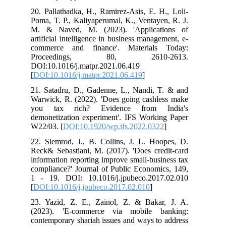
20. Pallathadka, H., Ramirez-Asis, E. H., Loli-
Poma, T. P., Kaliyaperumal, K., Ventayen, R. J.
M. & Naved, M. (2023). 'Applications of
artificial intelligence in business management, e-
commerce and finance'. Materials Today:
Proceedings, 80, 2610-2613.
DOI:10.1016/j.matpr.2021.06.419
[
DOI:10.1016/j.matpr.2021.06.419
]
21. Satadru, D., Gadenne, L., Nandi, T. & and
Warwick, R. (2022). 'Does going cashless make
you tax rich? Evidence from India's
demonetization experiment'. IFS Working Paper
W22/03. [
DOI:10.1920/wp.ifs.2022.0322
]
22. Slemrod, J., B. Collins, J. L. Hoopes, D.
Reck& Sebastiani, M. (2017). 'Does credit-card
information reporting improve small-business tax
compliance?' Journal of Public Economics, 149,
1 - 19. DOI: 10.1016/j.jpubeco.2017.02.010
[
DOI:10.1016/j.jpubeco.2017.02.010
]
23. Yazid, Z. E., Zainol, Z. & Bakar, J. A.
(2023). 'E-commerce via mobile banking:
contemporary shariah issues and ways to address