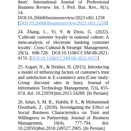
them'. International Journal of Professional
Business Review: Int. J. Prof. Bus. Rev., 8(1),
14.
DOI:10.26668/businessreview/2023.v8i1.1258
[
DOI:10.26668/businessreview/2023.v8i1.1258
]
24. Zhang, L., Yi, Y. & Zhou, G. (2022).
'Cultivate customer loyalty in national culture: A
meta-analysis of electronic banking customer
loyalty'. Cross Cultural & Strategic Management,
29(3), 698-728. DOI:10.1108/CCSM-08-2021-
0155. [
DOI:10.1108/CCSM-08-2021-0155
]
25. Asgari, N., & Heidari, H. (2015). Introducing
a model of influencing factors of customer's trust
and satisfaction in E-commerce area (Case study:
Group discount sites in Iran). Journal of
Information Technology Management, 7(3), 655-
674. doi: 10.22059/jitm.2015.54289. [In Persian]
26. Jafari, S. M. B., Habibi, P. S., & Mohammadi
Doorbash, Z. (2018). Investigating the Effect of
Social Business Characteristics on Trust and
Willingness to Partnership. Journal of Business
Management, 10(4), 777-794. doi:
10.22059/jibm.2018.249527.2905. [In Persian]