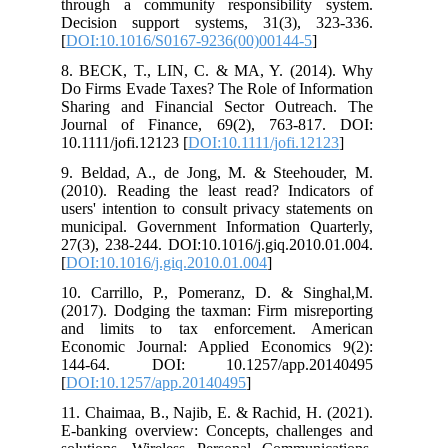
through a community responsibility system.
Decision support systems, 31(3), 323-336.
[
DOI:10.1016/S0167-9236(00)00144-5
]
8. BECK, T., LIN, C. & MA, Y. (2014). Why
Do Firms Evade Taxes? The Role of Information
Sharing and Financial Sector Outreach. The
Journal of Finance, 69(2), 763-817. DOI:
10.1111/jofi.12123 [
DOI:10.1111/jofi.12123
]
9. Beldad, A., de Jong, M. & Steehouder, M.
(2010). Reading the least read? Indicators of
users' intention to consult privacy statements on
municipal. Government Information Quarterly,
27(3), 238-244.‏ DOI:10.1016/j.giq.2010.01.004.
[
DOI:10.1016/j.giq.2010.01.004
]
10. Carrillo, P., Pomeranz, D. & Singhal,M.
(2017). Dodging the taxman: Firm misreporting
and limits to tax enforcement. American
Economic Journal: Applied Economics 9(2):
144-64. DOI: 10.1257/app.20140495
[
DOI:10.1257/app.20140495
]
11. Chaimaa, B., Najib, E. & Rachid, H. (2021).
E-banking overview: Concepts, challenges and