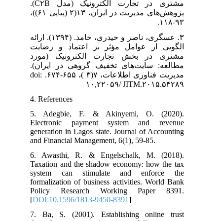
مشتری در تجارت الکترونیک (مدل C۲B).
پژوهش‌های مدیریت در ایران، ۱۳(۲ (پیاپی ۶۱))،
۹۳-۱۱۸.
۳. عسگری، ناصر و حیدری، حامد. (۱۳۹۴). ارائه
الگویی از عوامل مؤثر بر اعتماد و رضایت
مشتری در بخش تجارت الکترونیک (مورد
مطالعه: سایت‌های تخفیف گروهی در ایران).
مدیریت فناوری اطلاعات، ۷(۳ )، ۶۵۵-۶۷۴. doi:
۱۰,۲۲۰۵۹/ JITM.۲۰۱۵.۵۴۲۸۹
4. References
5. Adegbie, F. & Akinyemi, O. (2020).
Electronic payment system and revenue
generation in Lagos state. Journal of Accounting
and Financial Management, 6(1), 59-85.
6. Awasthi, R. & Engelschalk, M. (2018).
Taxation and the shadow economy: how the tax
system can stimulate and enforce the
formalization of business activities. World Bank
Policy Research Working Paper 8391.
[
DOI:10.1596/1813-9450-8391
]
7. Ba, S. (2001). Establishing online trust