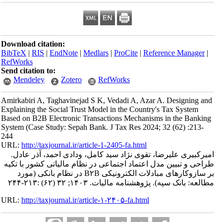
Download citation:
BibTeX
|
RIS
|
EndNote
|
Medlars
|
ProCite
|
Reference Manager
|
RefWorks
Send citation to:
Mendeley
Zotero
RefWorks
Amirkabiri A, Taghavinejad S K, Vedadi A, Azar A. Designing and
Explaining the Social Trust Model in the Country's Tax System
Based on B2B Electronic Transactions Mechanisms in the Banking
System (Case Study: Sepah Bank. J Tax Res 2024; 32 (62) :213-
244
URL:
http://taxjournal.ir/article-1-2405-fa.html
امیرکبیری علیرضا، تقوی نژاد سید کامل، ودادی احمد، آذر عادل.
طراحی و تبیین مدل اعتماد اجتماعی در نظام مالیاتی کشور با تکیه
بر سازوکارهای مبادلات الکترونیکی B۲B در نظام بانکی (مورد
مطالعه: بانک سپه). پژوهشنامه مالیات. ۱۴۰۳; ۳۲ (۶۲) :۲۱۳-۲۴۴
URL:
http://taxjournal.ir/article-۱-۲۴۰۵-fa.html