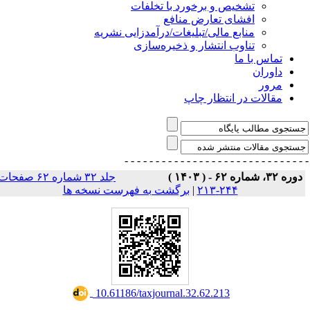
تشخیص و برخورد با تخلفات
افشای تعارض منافع
منابع مالی/تبلیغات/درآمدزایی نشریه
تناوب انتشار و ذخیره‌سازی
تماس با ما
داوران
مرور
مقالات در انتظار چاپ
- - - - - - - - - - - - - - -
- - - - - - - - - - - - - 
دوره ۳۲، شماره ۶۲ - ( ۱۴۰۳ 
جلد ۳۲ شماره ۶۲ صفحات
برگشت به فهرست نسخه ها
|
۲۴۴-۲۱۳
‎ 10.61186/taxjournal.32.62.213