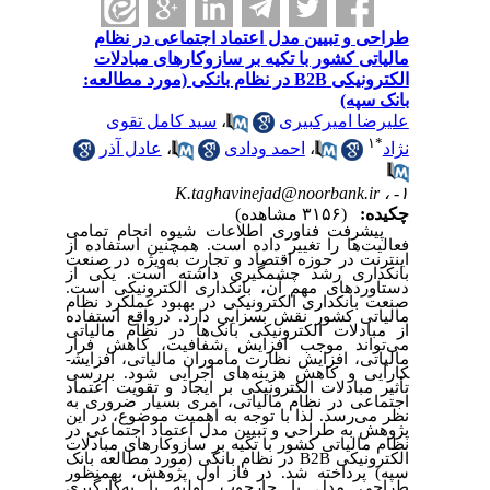
طراحی و تبیین مدل اعتماد اجتماعی در نظام
مالیاتی کشور با تکیه بر سازوکارهای مبادلات
الکترونیکی B2B در نظام بانکی (مورد مطالعه:
بانک سپه)
سید کامل تقوی
،
علیرضا امیرکبیری
۱
*
عادل آذر
،
احمد ودادی
،
نژاد
K.taghavinejad@noorbank.ir
۱- ،
چکیده:
(۳۱۵۶ مشاهده)
پیشرفت فناوری اطلاعات شیوه انجام تمامی
فعالیت‌ها را تغییر داده است. همچنین استفاده از
اینترنت در حوزه اقتصاد و تجارت به‌ویژه در صنعت
بانکداری رشد چشمگیری داشته است. یکی از
دستاوردهای مهم آن، بانکداری الکترونیکی است.
صنعت بانکداری الکترونیکی در بهبود عملکرد نظام
مالیاتی کشور نقش بسزایی دارد. درواقع استفاده
از مبادلات الکترونیکی بانک‌ها در نظام مالیاتی
می‌تواند موجب افزایش شفافیت، کاهش فرار
مالیاتی، افزایش نظارت مأموران مالیاتی، افزایش­
کارآیی و کاهش هزینه‌های اجرایی شود. بررسی
تأثیر مبادلات الکترونیکی بر ایجاد و تقویت اعتماد
اجتماعی در نظام مالیاتی، امری بسیار ضروری به
نظر می‌رسد. لذا با توجه به اهمیت موضوع، در این
پژوهش به طراحی و تبیین مدل اعتماد اجتماعی در
نظام مالیاتی کشور با تکیه بر سازوکارهای مبادلات
در نظام بانکی (مورد مطالعه بانک
B
2
B
الکترونیکی
سپه) پرداخته شد. در فاز اول پژوهش، به­منظور
طراحی مدل یا چارچوب اولیه با به‌کارگیری