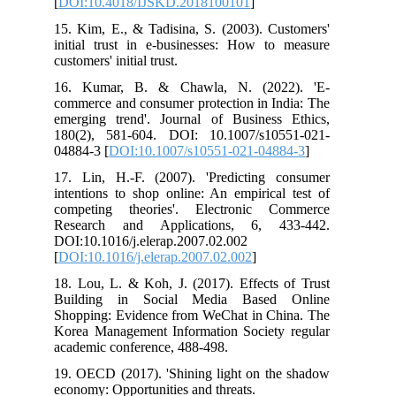
[
DOI:10.4018/IJSKD.2018100101
]
15. Kim, E., & Tadisina, S. (2003). Customers'
initial trust in e-businesses: How to measure
customers' initial trust.
16. Kumar, B. & Chawla, N. (2022). 'E-
commerce and consumer protection in India: The
emerging trend'. Journal of Business Ethics,
180(2), 581-604. DOI: 10.1007/s10551-021-
04884-3 [
DOI:10.1007/s10551-021-04884-3
]
17. Lin, H.-F. (2007). 'Predicting consumer
intentions to shop online: An empirical test of
competing theories'. Electronic Commerce
Research and Applications, 6, 433-442.
DOI:10.1016/j.elerap.2007.02.002
[
DOI:10.1016/j.elerap.2007.02.002
]
18. Lou, L. & Koh, J. (2017). Effects of Trust
Building in Social Media Based Online
Shopping: Evidence from WeChat in China. The
Korea Management Information Society regular
academic conference, 488-498.
19. OECD (2017). 'Shining light on the shadow
economy: Opportunities and threats.