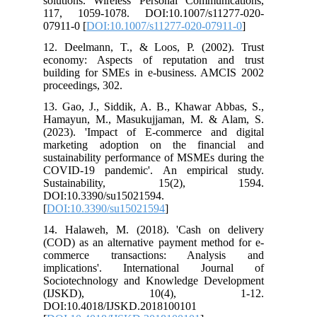
solutions. Wireless Personal Communications,
117, 1059-1078.‏ DOI:10.1007/s11277-020-
07911-0 [
DOI:10.1007/s11277-020-07911-0
]
12. Deelmann, T., & Loos, P. (2002). Trust
economy: Aspects of reputation and trust
building for SMEs in e-business. AMCIS 2002
proceedings, 302.
13. Gao, J., Siddik, A. B., Khawar Abbas, S.,
Hamayun, M., Masukujjaman, M. & Alam, S.
(2023). 'Impact of E-commerce and digital
marketing adoption on the financial and
sustainability performance of MSMEs during the
COVID-19 pandemic'. An empirical study.
Sustainability, 15(2), 1594.
DOI:10.3390/su15021594.
[
DOI:10.3390/su15021594
]
14. Halaweh, M. (2018). 'Cash on delivery
(COD) as an alternative payment method for e-
commerce transactions: Analysis and
implications'. International Journal of
Sociotechnology and Knowledge Development
(IJSKD), 10(4), 1-12.
DOI:10.4018/IJSKD.2018100101