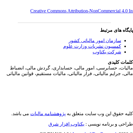
Creative Commons Attribution-NonCommercial 4.0 I
یگاه های مرتبط
سازمان امور مالياتی کشور
کمسیون نشریات وزارت علوم
شرکت یکتاوب
مات کلیدی
ليات، حسابرسی، امور مالی، حسابداری، گردش مالی، انضباط
لی، جرايم مالياتی، فرار مالياتی، ماليات مستقيم، قوانين مالياتی
یه حقوق این وب سایت متعلق به
پژوهشنامه مالیات
می باشد.
طراحی و برنامه نویسی
یکتاوب افزار شرق