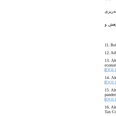
۸. ژوهش و برنامه‌ریزی
۹.  ۱-۳۲). مرکز آموزش، پژوهش و
11. Re
13. Ah
econo
[
DOI:1
14. Al
[
DOI:1
15. Al
pandem
[
DOI:1
16. Al