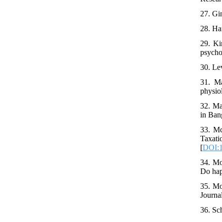
28. Ha
29. Ki
31. Ma
32. Ma
33. Mc
Taxat
[
DOI:1
34. Mo
Do hap
35. Mo
Journa