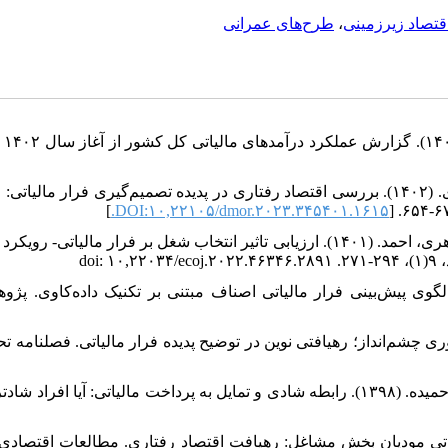
طرح‌های عمرانی
،
قتصاد زیرزمینی
معاونت پژوهش
اسمعیل درجانی، نجمه، اسدزاده، احمد و برقی اسکویی، محمدمهدی. (۱۴۰۲). بررسی اقتصاد رفتاری در پدیده تصمیم‌گیری فرار مالیا
]
DOI:۱۰,۲۲۱۰۵/dmor.۲۰۲۳.۳۴۵۴۰۱.۱۶۱۵.
احمدی، وحیده، شهنازی، روح اله، اسلاملوییان، کریم و صدرایی جواهری، احمد. (۱۴۰۱). ارزیابی تاثیر انتخاب شغل بر فرار مالیاتی- 
۲۷
عابدی، صادق، و محتشمی، علی. (۱۴۰۱). ارائه الگوی پیش‌بینی فرار مالیاتی اصناف مبتنی بر تکنیک داده‌کاوی. پژ
حر، موسوی جهرمی، یگانه و عبدلی، قهرمان. (۱۳۹۷). تئوری چشم‌انداز؛ رهیافتی نوین در توضیح پدیده فرار مالیاتی. فصلنامه
منتظر حجت، امیرحسین، خدا پناه، مسعود، فرازمند، حسن، دلفی، حمیده. (۱۳۹۸). رابطه شادی و تمایل به پرداخت مالیاتی: آیا افراد 