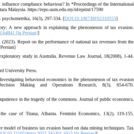
 influence compliance behaviour? In *Proceedings of the International
ara Malaysia. https://repo.uum.edu.my/id/eprint/17590
18. Cronbach, L. J. (1951). Coefficient alpha and the internal structure of tests. psychometrika, 16(3), 297-334.‏ [
DOI:10.1007/BF02310555
]
eory: A new approach in explaining the phenomenon of tax evasion.
.64841 [In Persian]
]
 (2023). Report on the performance of national tax revenues from the
 Persian]
xploratory study in Australia. Revenue Law Journal, 18(2008), 1-44.‏
Investigating behavioral economics in the phenomenon of tax evasion
 Decision Making and Operations Research, 8(3), 654-670.
impatience in the tragedy of the commons. Journal of public economics,
the case of Tirana, Albania. Feminist Economics, 13(2), 119-155.‏
ve model of business tax evasion based on data mining techniques. Tax
OI:10.22105/dmor.2023.345401.1615 [In Persian]
]