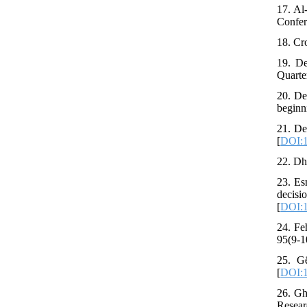
17. Al
Confer
19. De
Quarte
20. De
beginn
21. De
[
DOI:1
23. Es
decis
[
DOI:1
24. Fe
25. Gë
[
DOI:1
26. Gh
Resear