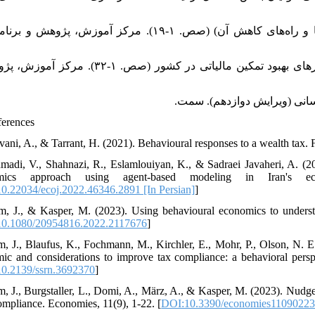
زایر، آیت. (۱۴۰۰). گزارش فرار و اجتناب مالیاتی (علل، انگیزه‌ها و راه‌های کاهش آن) (صص. ۱-۱۹). مرکز آموزش، پ
زایر، آیت، حسنی، محسن، و بابایی، نسیم. (۱۳۹۹). گزارش راهکارهای بهبود تمکین مالیاتی در کشور (صص.
ferences
madi, V., Shahnazi, R., Eslamlouiyan, K., & Sadraei Javaheri, A. (20
mics approach using agent-based modeling in Iran's e
0.22034/ecoj.2022.46346.2891 [In Persian]
]
m, J., & Kasper, M. (2023). Using behavioural economics to understa
0.1080/20954816.2022.2117676
]
m, J., Blaufus, K., Fochmann, M., Kirchler, E., Mohr, P., Olson, N. E
ic and considerations to improve tax compliance: a behavioral persp
0.2139/ssrn.3692370
]
m, J., Burgstaller, L., Domi, A., März, A., & Kasper, M. (2023). Nu
Tax Compliance. Economies, 11(9), 1-22.‏ [
DOI:10.3390/economies1109022