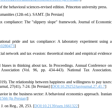
umanities (12th ed.). SAMT. [In Persian]
 tax compliance: The "slippery slope" framework. Journal of Economic
ational pride and tax compliance: A laboratory experiment using a
e.0280473
]
l network and tax evasion: theoretical model and empirical evidence
nd biases in thinking about tax. In Proceedings. Annual Conference on
sociation (Vol. 96, pp. 434-443). National Tax Association.‏
19). The relationship between happiness and willingness to pay taxes:
rnal, 27(41), 7-24. [In Persian] [
DOI:10.29252/taxjournal.27.41.7
]
avior in the business sector: A behavioral economics approach. Iranian
1566 [In Persian]
]
36. Schenk, D. H. (2011). Exploiting the salience bias in designing taxes. Yale J. on Reg., 28, 253.‏ [
DOI:10.2139/ssrn.1661322
]