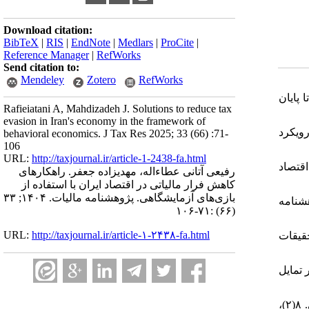
Download citation:
BibTeX
|
RIS
|
EndNote
|
Medlars
|
ProCite
|
Reference Manager
|
RefWorks
Send citation to:
Mendeley
Zotero
RefWorks
۱. ی مرکز آموزش، پژوهش و برنامه‌ریزی مالیاتی. (۱۴۰۲). گزارش عملکرد درآمدهای مالیاتی کل کشور از آغاز سال ۱۴۰۲ تا پایان
Rafieiatani A, Mahdizadeh J. Solutions to reduce tax
evasion in Iran's economy in the framework of
۲. تی: رویکرد
behavioral economics. J Tax Res 2025; 33 (66) :71-
106
URL:
http://taxjournal.ir/article-1-2438-fa.html
۳. رویکرد اقتصاد
رفیعی آتانی عطاءاله، مهدیزاده جعفر. راهکارهای
کاهش فرار مالیاتی در اقتصاد ایران با استفاده از
بازی‌های آزمایشگاهی. پژوهشنامه مالیات. ۱۴۰۴; ۳۳
۴. وهشنامه
(۶۶) :۷۱-۱۰۶
URL:
http://taxjournal.ir/article-۱-۲۴۳۸-fa.html
۵.  تحقیقات
۶. شادتر تمایل
۷. موسوی جهرمی، یگانه و دهقان، سحر. (۱۳۹۸). بررسی رفتار مالیاتی مودیان بخش مشاغل: رهیافت اقتصاد رفتاری. مطالعات اقتصادی. ۸(۲)،