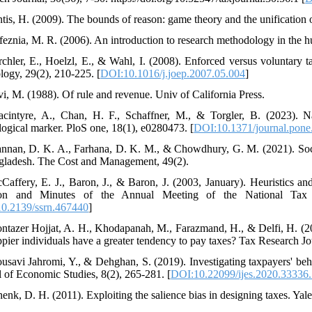
feznia, M. R. (2006). An introduction to research methodology in the h
rchler, E., Hoelzl, E., & Wahl, I. (2008). Enforced versus voluntary
psychology, 29(2), 210-225.‏ [
DOI:10.1016/j.joep.2007.05.004
]
cintyre, A., Chan, H. F., Schaffner, M., & Torgler, B. (2023). N
physiological marker. PloS one, 18(1), e0280473.‏ [
DOI:10.1371/journal.pon
nnan, D. K. A., Farhana, D. K. M., & Chowdhury, G. M. (2021). Socia
Caffery, E. J., Baron, J., & Baron, J. (2003, January). Heuristics a
ion and Minutes of the Annual Meeting of the National Tax As
0.2139/ssrn.467440
]
ntazer Hojjat, A. H., Khodapanah, M., Farazmand, H., & Delfi, H. (20
pier individuals have a greater tendency to pay taxes? Tax Research Jou
usavi Jahromi, Y., & Dehghan, S. (2019). Investigating taxpayers' beh
l of Economic Studies, 8(2), 265-281. [
DOI:10.22099/ijes.2020.33336.