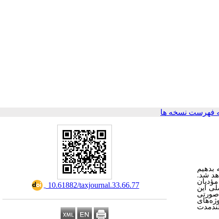
 فهرست نسخه ها
، بدهیم
اهد شد
 دیگرخواهانه و با بهره بردن از ابزار آزمایش‌های میدانی بر روی 30 نفر از مؤدیان
‎ 10.61882/taxjournal.33.66.77
لی این
 صورتی
ژه‌های
لندمدت