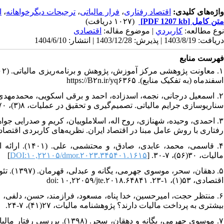
ا
،
ترجیحات دیگرخواهانه
،
فرار مالیاتی
،
اقتصاد رفتاری
واژه‌های کلیدی:
(۱۰۲۷ دریافت)
[PDF 1207 kb]
متن کامل
نوع مطالعه:
كاربردي
| موضوع مقاله:
اقتصادی
دریافت: 1403/8/19 | پذیرش: 1403/12/28 | انتشار: 1404/6/10
فهرست منابع
اسفندماه (به تفکیک منابع). https://B۲n.ir/yq۶۳۶۵
سناریوسازی جرایم مالیاتی. تصمیم‌گیری و تحقیق در عملیات، ۸(۳)، ۶۷۰-۶۵۴. [
رفتاری با روش عامل مبنا در اقتصاد ایران. نظریه‌های کاربردی اقتصاد، ۹(۱)، ۲۹۴-۱. doi: ۱۰,۲۲۰۳۴/ecoj.۲۰۲۲.۴۶۳۴۶.۲۸۹۱
قاسمی، محمد، 
]
DOI:۱۰,۲۲۱۰۵/dmor.۲۰۲۳.۳۴۵۴۰۱.۱۶۱۵
مالیات، ۳۰(۵۶)، ۷-۳۰. [
دهقان، س
اقتصادی، ۵۳(۱)، ۱-۲۳. doi: ۱۰,۲۲۰۵۹/jte.۲۰۱۸.۶۴۸۴۱
بیشتری به پرداخت مالیات دارند؟ پژوهشنامه مالیات، ۲۷(۴۱)، ۷-۲۴.