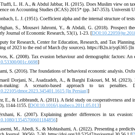
-Ttaffi, L. H. A., & Abdul Jabbar, H. (2015). Does Muslim view on tax
ence on Accounting Studies (ICAS) 2015* (pp. 347-353). Universiti Ut
hghan, S., Mousavi Jahromi, Y., & Abdali, G. (2018). Prospect th
rly Journal of Economic Research, 53(1), 1-23. [
DOI:10.22059/jte.2018
puty for Research, Center for Education, Research, and Tax Planning.
ing of 2023 to the end of March (by sources). https://B2n.ir/yq6365 [In
vos, K. (2008). Tax evasion behaviour and demographic factors: An e
0.53300/001c.6698
]
maeil Dorjani, N., Asadzadeh, A., & Barghi Eskouei, M. M. (2023). 
ion-making: A scenario-based approach to tax penalties.
0.22105/dmor.2023.345401.1615 [In Persian]
]
hr, E., & Leibbrandt, A. (2011). A field study on cooperativeness and 
95(9-10), 1144-1155.‏ [
DOI:10.1016/j.jpubeco.2011.05.013
]
rxhani, K. (2007). Explaining gender differences in tax evasion: 
0.1080/13545700601184856
]
asemi, M., Abedi, S., & Mohtashami, A. (2022). Presenting a predicti
ch Journal, 30(56), 7-30. https://doi.org/10.52547/taxjournal.30.56.1 [
D