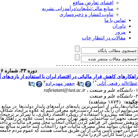
افشای تعارض منافع
منابع مالی/تبلیغات/درآمدزایی نشریه
تناوب انتشار و ذخیره‌سازی
تماس با ما
داوران
مرور
مقالات در انتظار چاپ
- - - - - - - - - - - - - - -
- - - - - - - - - - - - - - -
دوره ۳۳، شماره ۶۶ - ( ۱۴۰۴ )
راهکارهای کاهش فرار مالیاتی در اقتصاد ایران با استفاده از بازی‌های
۲
۱
*
جعفر مهدیزاده
،
عطاءاله رفیعی آتانی
rafieiatani@iust.ac.ir
۱- دانشگاه علم و صنعت ،
۲- دانشگاه علم و صنعت
چکیده:
(۱۸۷۴ مشاهده)
مالیات
‌ها
یکی از اساسی‌ترین پایه‌های درآمدهای پایدار دولت‌ها در منابع بود
می‌توانیم آن را یک درآمد ازدست‌رفته معرفی کنیم که علاوه بر ایجاد شکا.
صنف تجهیزات ساختمانی شهر تهران سعی شده است علاوه بر راهکارهای عم
پژوهش سنجش اثر فراهم کردن امکان انتخاب محل مصرف مالیات پرداختی م
که مؤدیان بتوانند محل مصرف مالیات خود را انتخاب کنند حاضرند مبالغ ب
مرانی جهت تأمین مالی از این طریق مناسب هستند که عموم مردم جامعه از
در این راستا کارایی لازم را ندارند.