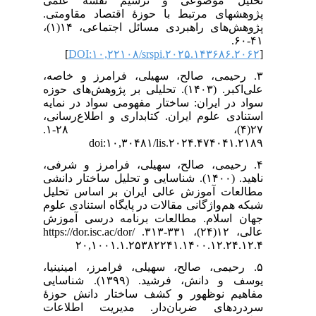
تحلیل موضوعی و ترسیم نقشۀ علمی
پژوهش‎های مرتبط با حوزۀ اقتصاد مقاومتی.
پژوهش‌های راهبردی مسائل اجتماعی، ۱۴(۱)،
۴۱-۶۰.
]
DOI:۱۰,۲۲۱۰۸/srspi.۲۰۲۵.۱۴۳۶۸۶.۲۰۶۲
[
۳. رحیمی، صالح، سهیلی، فرامرز و خاصه،
علی‌اکبر. (۱۴۰۳). تحلیلی بر پژوهش‌های حوزه
سواد در ایران: ساختار مفهومی سواد در نمایه
استنادی علوم ایران. کتابداری و اطلاع‌رسانی،
۲۷(۴)، ۲۸-۱.
doi:۱۰,۳۰۴۸۱/lis.۲۰۲۴.۴۷۴۰۴۱.۲۱۸۹
۴. رحیمی، صالح، سهیلی، فرامرز و شرفی،
ناهید. (۱۴۰۰). شناسایی و تحلیل ساختار دانشی
مطالعات آموزش عالی ایران بر اساس تحلیل
شبکه هم‌واژگانی مقالات در پایگاه استنادی علوم
جهان اسلام. مطالعات برنامه درسی آموزش
عالی، ۱۲(۲۴)، ۳۳۱-۳۱۳. https://dor.isc.ac/dor/
۲۰,۱۰۰۱.۱.۲۵۳۸۲۲۴۱.۱۴۰۰.۱۲.۲۴.۱۲.۴
۵. رحیمی، صالح، سهیلی، فرامرز، امینی‏نیا،
یوسف و دانش، فرشید. (۱۳۹۹). شناسایی
مفاهیم نوظهور و کشف ساختار دانش حوزۀ
سردردهای ضربان‌دار. مدیریت اطلاعات