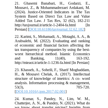
21. Ghasemi Banabari, H., Godarzi, E.,
Mousavi, Z., & Mohammadrezaei Ardakani, M.
(2024). Justice-Oriented Indicators in The Tax
System Based on Direct Tax Law and Value
Added Tax Law. J Tax Res, 32 (62), 182-211
http://taxjournal.ir/article-1-2404-fa.html [In
Persian] [
DOI:10.61186/taxjournal.32.62.182
]
22. Karimi, S., Mohamadi, A., Motaghi, A. A., &
Arabsalehi, M. (2022). Evaluating and ranking
of economic and financial factors affecting the
tax transparency of companies by using the best-
worst hierarchical method. Islamic Economics
and Banking, 11(40), 163-192.
http://mieaoi.ir/article-1-1236-fa.html [In Persian]
23. Khasseh, A., Soheili, F., Sharif Moghaddam,
H., & Mousavi Chelak, A. (2017). Intellectual
structure of knowledge of imetrics: A co- word
analysis. Information processing & management,
53(3), 705-720.
[
DOI:10.1016/j.ipm.2017.02.001
]
24. Kumar, S., Pandey, N., Lim, W. M.,
Chatterjee, A. N., & Pandey, N. (2021). What do
we know about transfer pricing? Insights from