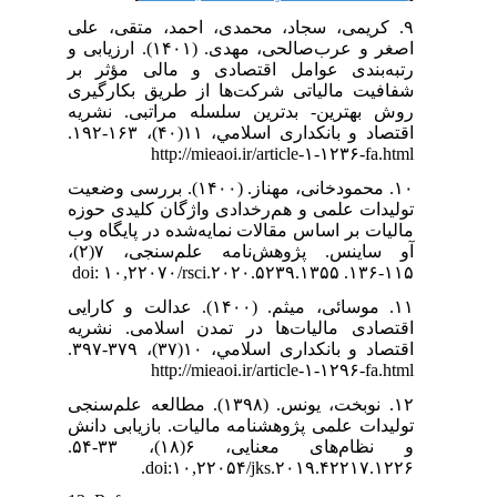
۹. کریمی، سجاد، محمدی، احمد، متقی، علی
اصغر و عرب‌صالحی، مهدی. (۱۴۰۱). ارزیابی و
رتبه‌بندی عوامل اقتصادی و مالی مؤثر بر
شفافیت مالیاتی شرکت‌ها از طریق بکارگیری
روش بهترین- بدترین سلسله مراتبی. نشریه
اقتصاد و بانکداری اسلامي، ۱۱(۴۰)، ۱۶۳-۱۹۲.
http://mieaoi.ir/article-۱-۱۲۳۶-fa.html
۱۰. محمودخانی، مهناز. (۱۴۰۰). بررسی وضعیت
تولیدات علمی و هم‌رخدادی واژگان کلیدی حوزه
مالیات بر اساس مقالات نمایه‌شده در پایگاه وب
آو ساینس. پژوهش‌نامه علم‌سنجی، ۷(۲)،
۱۱۵-۱۳۶. doi: ۱۰,۲۲۰۷۰/rsci.۲۰۲۰.۵۲۳۹.۱۳۵۵
۱۱. موسائی، میثم. (۱۴۰۰). عدالت و کارایی
اقتصادی مالیات‌ها در تمدن اسلامی. نشریه
اقتصاد و بانکداری اسلامي، ۱۰(۳۷)، ۳۷۹-۳۹۷.
http://mieaoi.ir/article-۱-۱۲۹۶-fa.html
۱۲. نوبخت، یونس. (۱۳۹۸). مطالعه علم‌سنجی
تولیدات علمی پژوهشنامه مالیات. بازیابی دانش
و نظام‌های معنایی، ۶(۱۸)، ۳۳-۵۴.
doi:۱۰,۲۲۰۵۴/jks.۲۰۱۹.۴۲۲۱۷.۱۲۲۶.