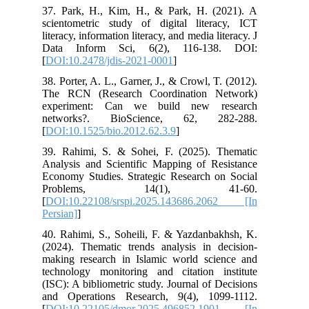
37. Park, H., Kim, H., & Park, H. (2021). A
scientometric study of digital literacy, ICT
literacy, information literacy, and media literacy. J
Data Inform Sci, 6(2), 116-138. DOI:
[
DOI:10.2478/jdis-2021-0001
]
38. Porter, A. L., Garner, J., & Crowl, T. (2012).
The RCN (Research Coordination Network)
experiment: Can we build new research
networks?. BioScience, 62, 282-288.
[
DOI:10.1525/bio.2012.62.3.9
]
39. Rahimi, S. & Sohei, F. (2025). Thematic
Analysis and Scientific Mapping of Resistance
Economy Studies. Strategic Research on Social
Problems, 14(1), 41-60.
[
DOI:10.22108/srspi.2025.143686.2062 [In
Persian]
]
40. Rahimi, S., Soheili, F. & Yazdanbakhsh, K.
(2024). Thematic trends analysis in decision-
making research in Islamic world science and
technology monitoring and citation institute
(ISC): A bibliometric study. Journal of Decisions
and Operations Research, 9(4), 1099-1112.
[
DOI:10.22105/dmor.2025.496852.1901 [In