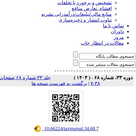
تشخیص و برخورد با تخلفات
افشای تعارض منافع
منابع مالی/تبلیغات/درآمدزایی نشریه
تناوب انتشار و ذخیره‌سازی
تماس با ما
داوران
مرور
مقالات در انتظار چاپ
- - - - - - - - - - - - - - -
- - - - - - - - - - - - - 
دوره ۳۳، شماره ۶۸ - ( ۱۴۰۴ 
جلد ۳۳ شماره ۶۸ صفحات
برگشت به فهرست نسخه ها
|
۳۸-۷
‎ 10.66224/taxjournal.34.68.7