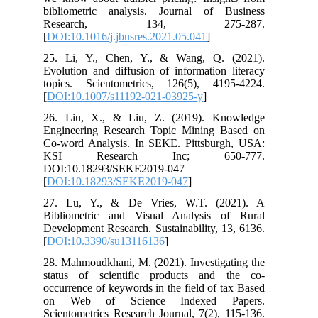
bibliometric analysis. Journal of Business
Research, 134, 275-287.
[
DOI:10.1016/j.jbusres.2021.05.041
]
25. Li, Y., Chen, Y., & Wang, Q. (2021).
Evolution and diffusion of information literacy
topics. Scientometrics, 126(5), 4195-4224.
[
DOI:10.1007/s11192-021-03925-y
]
26. Liu, X., & Liu, Z. (2019). Knowledge
Engineering Research Topic Mining Based on
Co-word Analysis. In SEKE. Pittsburgh, USA:
KSI Research Inc; 650-777.
DOI:10.18293/SEKE2019-047
[
DOI:10.18293/SEKE2019-047
]
27. Lu, Y., & De Vries, W.T. (2021). A
Bibliometric and Visual Analysis of Rural
Development Research. Sustainability, 13, 6136.
[
DOI:10.3390/su13116136
]
28. Mahmoudkhani, M. (2021). Investigating the
status of scientific products and the co-
occurrence of keywords in the field of tax Based
on Web of Science Indexed Papers.
Scientometrics Research Journal, 7(2), 115-136.