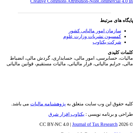
Creative Commons Attribution-NonCommercial 4.0 I
یگاه های مرتبط
سازمان امور مالياتی کشور
کمسیون نشریات وزارت علوم
شرکت یکتاوب
مات کلیدی
ليات، حسابرسی، امور مالی، حسابداری، گردش مالی، انضباط
لی، جرايم مالياتی، فرار مالياتی، ماليات مستقيم، قوانين مالياتی
یه حقوق این وب سایت متعلق به
پژوهشنامه مالیات
می باشد.
طراحی و برنامه نویسی
یکتاوب افزار شرق
Journal of Tax Research
© 202