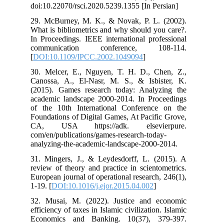
doi:10.22070/rsci.2020.5239.1355 [In Persian]
29. McBurney, M. K., & Novak, P. L. (2002).
What is bibliometrics and why should you care?.
In Proceedings. IEEE international professional
communication conference, 108-114.
[
DOI:10.1109/IPCC.2002.1049094
]
30. Melcer, E., Nguyen, T. H. D., Chen, Z.,
Canossa, A., El-Nasr, M. S., & Isbister, K.
(2015). Games research today: Analyzing the
academic landscape 2000-2014. In Proceedings
of the 10th International Conference on the
Foundations of Digital Games, At Pacific Grove,
CA, USA https://adk. elsevierpure.
com/en/publications/games-research-today-
analyzing-the-academic-landscape-2000-2014.
31. Mingers, J., & Leydesdorff, L. (2015). A
review of theory and practice in scientometrics.
European journal of operational research, 246(1),
1-19. [
DOI:10.1016/j.ejor.2015.04.002
]
32. Musai, M. (2022). Justice and economic
efficiency of taxes in Islamic civilization. Islamic
Economics and Banking. 10(37), 379-397.