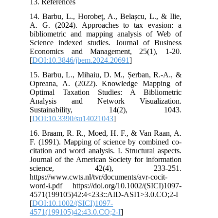
13. References
14. Barbu, L., Horobeț, A., Belașcu, L., & Ilie,
A. G. (2024). Approaches to tax evasion: a
bibliometric and mapping analysis of Web of
Science indexed studies. Journal of Business
Economics and Management, 25(1), 1-20.
[
DOI:10.3846/jbem.2024.20691
]
15. Barbu, L., Mihaiu, D. M., Șerban, R.-A., &
Opreana, A. (2022). Knowledge Mapping of
Optimal Taxation Studies: A Bibliometric
Analysis and Network Visualization.
Sustainability, 14(2), 1043.
[
DOI:10.3390/su14021043
]
16. Braam, R. R., Moed, H. F., & Van Raan, A.
F. (1991). Mapping of science by combined co‐
citation and word analysis. I. Structural aspects.
Journal of the American Society for information
science, 42(4), 233-251.
https://www.cwts.nl/tvr/documents/avr-cocit-
word-i.pdf https://doi.org/10.1002/(SICI)1097-
4571(199105)42:4<233::AID-ASI1>3.0.CO;2-I
[
DOI:10.1002/(SICI)1097-
4571(199105)42:43.0.CO;2-I
]