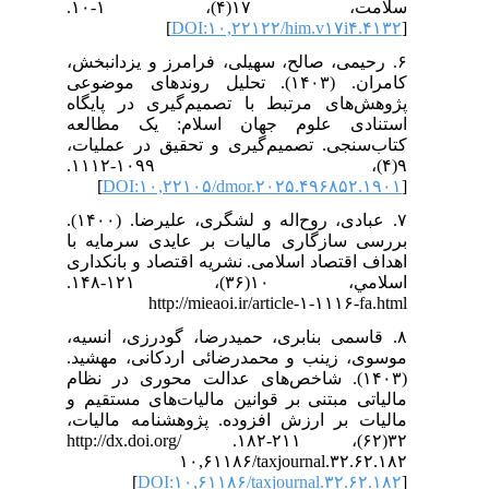
سلامت، ۱۷(۴)، ۱-۱۰.
]
DOI:۱۰,۲۲۱۲۲/him.v۱۷i۴.۴۱۳۲
[
۶. رحیمی، صالح، سهیلی، فرامرز و یزدانبخش،
کامران. (۱۴۰۳). تحلیل روندهای موضوعی
پژوهش‌های مرتبط با تصمیم‌گیری در پایگاه
استنادی علوم جهان اسلام: یک مطالعه
کتاب‌سنجی. تصمیم‌گیری و تحقیق در عملیات،
۹(۴)، ۱۰۹۹-۱۱۱۲.
]
DOI:۱۰,۲۲۱۰۵/dmor.۲۰۲۵.۴۹۶۸۵۲.۱۹۰۱
[
۷. عبادی، روح‌اله و لشگری، علیرضا. (۱۴۰۰).
بررسی سازگاری مالیات بر عایدی سرمایه با
اهداف اقتصاد اسلامی. نشریه اقتصاد و بانکداری
اسلامي، ۱۰(۳۶)، ۱۲۱-۱۴۸.
http://mieaoi.ir/article-۱-۱۱۱۶-fa.html
۸. قاسمی بنابری، حمیدرضا، گودرزی، انسیه،
موسوی، زینب و محمدرضائی اردکانی، مهشید.
(۱۴۰۳). شاخص‌های عدالت محوری در نظام
مالیاتی مبتنی بر قوانین مالیات‌های مستقیم و
مالیات بر ارزش افزوده. پژوهشنامه مالیات،
۳۲(۶۲)، ۲۱۱-۱۸۲. http://dx.doi.org/
۱۰,۶۱۱۸۶/taxjournal.۳۲.۶۲.۱۸۲
[
DOI:۱۰,۶۱۱۸۶/taxjournal.۳۲.۶۲.۱۸۲
]