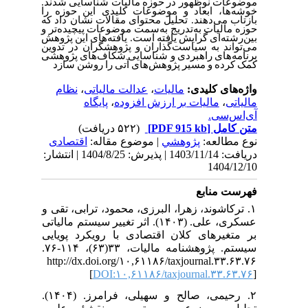
موضوعات نوظهور در حوزه مالیات شناسایی شدند.
خوشه‌ها، ابعاد و موضوعات کلیدی این حوزه را
بازتاب می‌دهند. تحلیل محتوای مقالات نشان داد که
حوزه مالیات به‌تدریج به‌سمت موضوعات پیچیده‌تر و
بین‌رشته‌ای گرایش یافته است. یافته‌های این پژوهش
می‌تواند به سیاست‌گذاران و پژوهشگران در تدوین
برنامه‌های راهبردی و شناسایی شکاف‌های پژوهشی
کمک کرده و مسیر پژوهش‌های آتی را روشن سازد
نظام
،
عدالت مالیاتی
،
مالیات
واژه‌های کلیدی:
پایگاه
،
مالیات بر ارزش افزوده
،
مالیاتی
آی‌اس‌سی.
(۵۲۲ دریافت)
[PDF 915 kb]
متن کامل
نوع مطالعه:
پژوهشي
| موضوع مقاله:
اقتصادی
دریافت: 1403/11/14 | پذیرش: 1404/8/25 | انتشار:
1404/12/10
فهرست منابع
۱. ترکاشوند، زهرا، البرزی، محمود، ترابی، تقی و
عسکری، علی. (۱۴۰۳). اثر تغییر سیستم مالیاتی
بر متغیرهای کلان اقتصادی با رویکرد پویایی
سیستم. پژوهشنامه مالیات، ۳۳(۶۳)، ۱۱۴-۷۶.
http://dx.doi.org/۱۰,۶۱۱۸۶/taxjournal.۳۳.۶۳.۷۶
[
DOI:۱۰,۶۱۱۸۶/taxjournal.۳۳.۶۳.۷۶
]
۲. رحیمی، صالح و سهیلی، فرامرز. (۱۴۰۴).