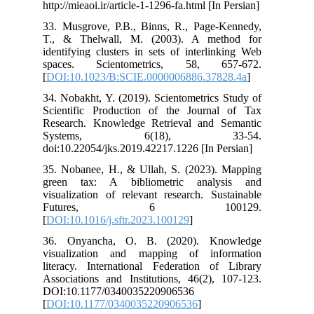
http://mieaoi.ir/article-1-1296-fa.html [In Persian]
33. Musgrove, P.B., Binns, R., Page-Kennedy,
T., & Thelwall, M. (2003). A method for
identifying clusters in sets of interlinking Web
spaces. Scientometrics, 58, 657-672.
[
DOI:10.1023/B:SCIE.0000006886.37828.4a
]
34. Nobakht, Y. (2019). Scientometrics Study of
Scientific Production of the Journal of Tax
Research. Knowledge Retrieval and Semantic
Systems, 6(18), 33-54.
doi:10.22054/jks.2019.42217.1226 [In Persian]
35. Nobanee, H., & Ullah, S. (2023). Mapping
green tax: A bibliometric analysis and
visualization of relevant research. Sustainable
Futures, 6 100129.
[
DOI:10.1016/j.sftr.2023.100129
]
36. Onyancha, O. B. (2020). Knowledge
visualization and mapping of information
literacy. International Federation of Library
Associations and Institutions, 46(2), 107-123.
DOI:10.1177/0340035220906536
[
DOI:10.1177/0340035220906536
]