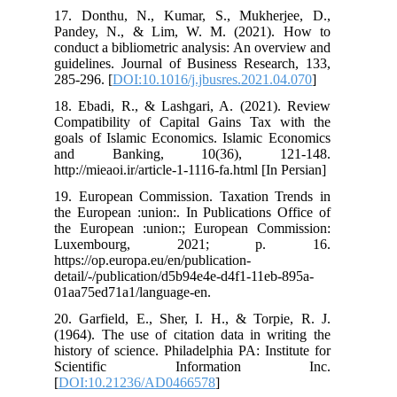
17. Donthu, N., Kumar, S., Mukherjee, D.,
Pandey, N., & Lim, W. M. (2021). How to
conduct a bibliometric analysis: An overview and
guidelines. Journal of Business Research, 133,
285-296. [
DOI:10.1016/j.jbusres.2021.04.070
]
18. Ebadi, R., & Lashgari, A. (2021). Review
Compatibility of Capital Gains Tax with the
goals of Islamic Economics. Islamic Economics
and Banking, 10(36), 121-148.
http://mieaoi.ir/article-1-1116-fa.html [In Persian]
19. European Commission. Taxation Trends in
the European :union:. In Publications Office of
the European :union:; European Commission:
Luxembourg, 2021; p. 16.
https://op.europa.eu/en/publication-
detail/-/publication/d5b94e4e-d4f1-11eb-895a-
01aa75ed71a1/language-en.
20. Garfield, E., Sher, I. H., & Torpie, R. J.
(1964). The use of citation data in writing the
history of science. Philadelphia PA: Institute for
Scientific Information Inc.
[
DOI:10.21236/AD0466578
]