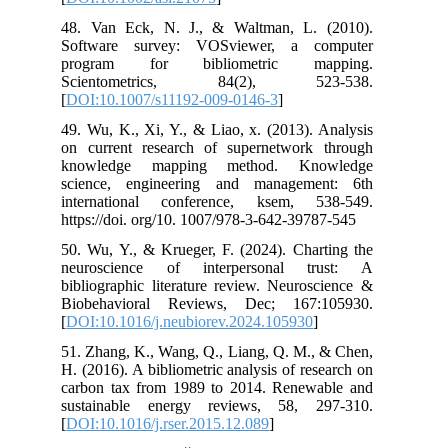
48. Van Eck, N. J., & Waltman, L. (2010).
Software survey: VOSviewer, a computer
program for bibliometric mapping.
Scientometrics, 84(2), 523-538.
[
DOI:10.1007/s11192-009-0146-3
]
49. Wu, K., Xi, Y., & Liao, x. (2013). Analysis
on current research of supernetwork through
knowledge mapping method. Knowledge
science, engineering and management: 6th
international conference, ksem, 538-549.
https://doi. org/10. 1007/978-3-642-39787-545
50. Wu, Y., & Krueger, F. (2024). Charting the
neuroscience of interpersonal trust: A
bibliographic literature review. Neuroscience &
Biobehavioral Reviews, Dec; 167:105930.
[
DOI:10.1016/j.neubiorev.2024.105930
]
51. Zhang, K., Wang, Q., Liang, Q. M., & Chen,
H. (2016). A bibliometric analysis of research on
carbon tax from 1989 to 2014. Renewable and
sustainable energy reviews, 58, 297-310.
[
DOI:10.1016/j.rser.2015.12.089
]