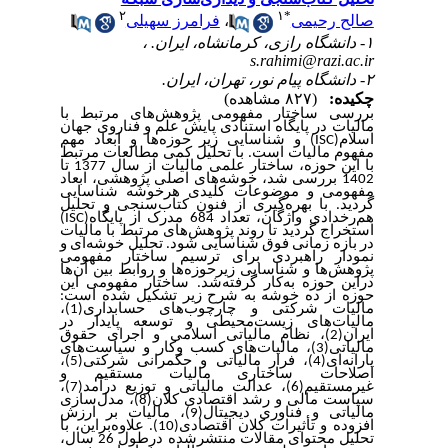
۲
۱
*
فرامرز سهیلی
،
صالح رحیمی
۱- دانشگاه رازی، کرمانشاه، ایران. ،
s.rahimi@razi.ac.ir
۲- دانشگاه پیام نور، تهران، ایران.
چکیده:
(۸۲۷ مشاهده)
بررسی ساختار مفهومی پژوهش‌های مرتبط با
مالیات در پایگاه استنادی پایش علم و فناروی جهان
) و شناسایی زیر حوزه‌ها و ابعاد مهم
ISC
اسلام(
مفهوم مالیات است. با تحلیل کمی مطالعات مرتبط
با این حوزه، ساختار علمی مالیات از سال 1377 تا
1402 بررسی شد، خوشه‌های اصلی پژوهشی، ابعاد
مفهومی و موضوعات کلیدی هرخوشه شناسایی
گردید. با بهره‌گیری از فنون کتاب‌سنجی و تحلیل
)
ISC
هم‌رخدادی واژگان، تعداد 684 مدرک از پایگاه(
استخراج گردید تا روند پژوهش‌های مرتبط با مالیات
در بازه زمانی فوق شناسایی شود. تحلیل خوشه‌ای و
نمودار راهبردی برای ترسیم ساختار مفهومی
پژوهش‌ها و شناسایی زیرحوزه‌ها و روابط بین آن‌ها
دراین حوزه به‌کار گرفته‌شد. ساختار مفهومی این
حوزه از ده خوشه به شرح زیر تشکیل شده است:
مالیات شرکتی و چارچوب‌های حسابداری(1)،
مالیات‌های زیست‌محیطی و توسعه پایدار در
ایران(2)، نظام مالیاتی اسلامی و اجرای حقوق
مالیاتی(3)، مالیات‌های کسب وکار و سیاست‌های
یارانه‌ای(4)، فرار مالیاتی و حکمرانی شرکتی(5)،
اصلاحات ساختاری مالیات مستقیم و
غیرمستقیم(6)، عدالت مالیاتی و توزیع درآمد(7)،
سیاست مالی و رشد اقتصادی کلان(8)، مدل‌سازی
مالیاتی و فناوری دیجیتال(9)، مالیات بر ارزش
افزوده و تأثیرات کلان اقتصادی(10). علاوه‌براین، با
تحلیل محتوای مقالات منتشرشده درطول 26 سال،