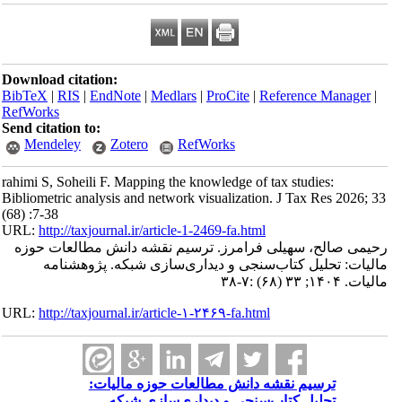
Download citation:
BibTeX
|
RIS
|
EndNote
|
Medlars
|
ProCite
|
Reference Manager
|
RefWorks
Send citation to:
Mendeley
Zotero
RefWorks
rahimi S, Soheili F. Mapping the knowledge of tax studies:
Bibliometric analysis and network visualization. J Tax Res 2026; 33
(68) :7-38
URL:
http://taxjournal.ir/article-1-2469-fa.html
رحیمی صالح، سهیلی فرامرز. ترسیم نقشه‌ دانش مطالعات حوزه
مالیات: تحلیل کتاب‌سنجی و دیداری‌سازی شبکه. پژوهشنامه
مالیات. ۱۴۰۴; ۳۳ (۶۸) :۷-۳۸
URL:
http://taxjournal.ir/article-۱-۲۴۶۹-fa.html
ترسیم نقشه‌ دانش مطالعات حوزه مالیات:
تحلیل کتاب‌سنجی و دیداری‌سازی شبکه