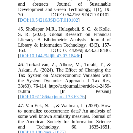
and abstracts. Journal of Sustainable
Development and Green Technology, 1(1), 19-
30. DOI:10.54216/JSDGT.010102.
[
DOI:10.54216/JSDGT.010102
]
45. Shollapur, M.R., Hulagabali, S. C., & Kolle,
S. R. (2023). Global Research on Financial
Literacy: A Bibliometric Analysis. Journal of
Library & Information Technology, 43(3), 157-
163. DOI:10.14429/djlit.43.3.18436.
[
DOI:10.14429/djlit.43.03.18436
]
46. Torkashvan, Z., Alborz, M., Torabi, T., &
Askari, A. (2024). The Effect of Changing the
Tax System on Macroeconomic Variables with
the System Dynamics Approach. J Tax Res,
33(63), 76-114. http://taxjournal.ir/article-1-2459-
fa.htm [In Persian]
[
DOI:10.61186/taxjournal.33.63.76
]
47. Van Eck, N. J., & Waltman, L. (2009). How
to normalize cooccurrence data? An analysis of
some well-known similarity measures. Journal of
the American Society for Information Science
and Technology, 60, 1635-1651.
[
DOI:10.1002/asi.21075
]