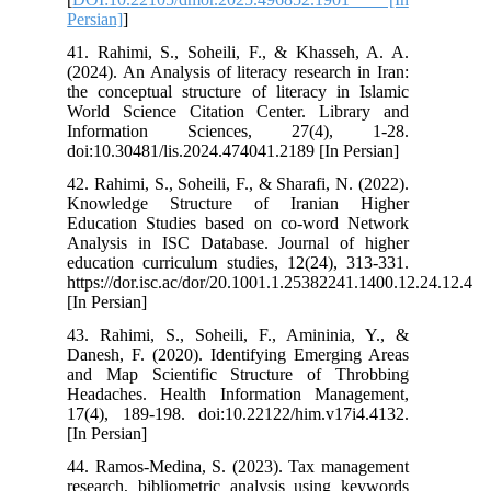
Persian]
]
41. Rahimi, S., Soheili, F., & Khasseh, A. A.
(2024). An Analysis of literacy research in Iran:
the conceptual structure of literacy in Islamic
World Science Citation Center. Library and
Information Sciences, 27(4), 1-28.
doi:10.30481/lis.2024.474041.2189 [In Persian]
42. Rahimi, S., Soheili, F., & Sharafi, N. (2022).
Knowledge Structure of Iranian Higher
Education Studies based on co-word Network
Analysis in ISC Database. Journal of higher
education curriculum studies, 12(24), 313-331.
https://dor.isc.ac/dor/20.1001.1.25382241.1400.12.24.12.4
[In Persian]
43. Rahimi, S., Soheili, F., Amininia, Y., &
Danesh, F. (2020). Identifying Emerging Areas
and Map Scientific Structure of Throbbing
Headaches. Health Information Management,
17(4), 189-198. doi:10.22122/him.v17i4.4132.
[In Persian]
44. Ramos-Medina, S. (2023). Tax management
research, bibliometric analysis using keywords