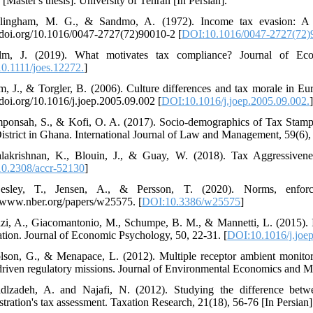
 [Master's thesis]. University of Tehran [In Persian].
lingham, M. G., & Sandmo, A. (1972). Income tax evasion: A the
//doi.org/10.1016/0047-2727(72)90010-2 [
DOI:10.1016/0047-2727(72)
m, J. (2019). What motivates tax compliance? Journal of Econom
0.1111/joes.12272.
]
m, J., & Torgler, B. (2006). Culture differences and tax morale in 
/doi.org/10.1016/j.joep.2005.09.002 [
DOI:10.1016/j.joep.2005.09.002.
ponsah, S., & Kofi, O. A. (2017). Socio-demographics of Tax Stam
istrict in Ghana. International Journal of Law and Management, 59(6),
lakrishnan, K., Blouin, J., & Guay, W. (2018). Tax Aggressivene
0.2308/accr-52130
]
esley, T., Jensen, A., & Persson, T. (2020). Norms, enf
//www.nber.org/papers/w25575. [
DOI:10.3386/w25575
]
izi, A., Giacomantonio, M., Schumpe, B. M., & Mannetti, L. (2015). 
ation. Journal of Economic Psychology, 50, 22-31. [
DOI:10.1016/j.joe
lson, G., & Menapace, L. (2012). Multiple receptor ambient monito
 driven regulatory missions. Journal of Environmental Economics and 
dlzadeh, A. and Najafi, N. (2012). Studying the difference betw
stration's tax assessment. Taxation Research, 21(18), 56-76 [In Persian]