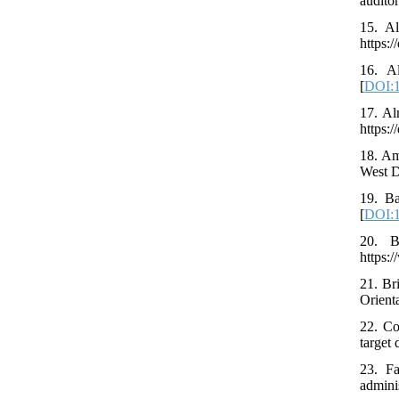
auditor
15. Al
https:
16. Al
[
DOI:1
17. Al
https:/
18. Am
West D
19. Ba
[
DOI:1
20. B
https:
21. Br
Orient
22. Co
target
23. Fa
admini