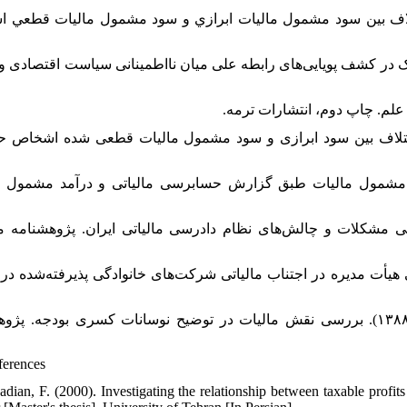
ه اله. (۱۳۸۷). شناسايي علل اختلاف بين سود مشمول ماليات ابرازي و سود مشمول ماليات قطعي 
انه، صالح. (۱۴۰۳). کاربرد تبدیل موجک در کشف پویایی‌های رابطه علی میان نااطمینانی سیاست اقتصادی 
رحمان. (۱۳۹۰). علل عمده وجود اختلاف بین سود ابرازی و سود مشمول مالیات قطعی شده اشخاص 
 (۱۳۹۱). بررسی تفاوت درآمد مشمول مالیات طبق گزارش حسابرسی مالیاتی و درآمد مشمول ما
یحیی و ابراهیمی کرهرودی، احمد. (۱۳۹۷). بررسی مشکلات و چالش‌های نظام دادرسی مالیاتی ایران. پژوهشنامه م
. (۱۳۹۷). بررسی نقش نظارتی هیأت مدیره در اجتناب مالیاتی شرکت‌های خانوادگی پذیرفته‌شده در 
نیکی اسکویی، کامران. اسداله زاده، بالی و زمانیان، محبوبه. (۱۳۸۸). بررسی نقش مالیات در توضیح نوسانات کسری بودجه. پژ
ferences
adian, F. (2000). Investigating the relationship between taxable profit