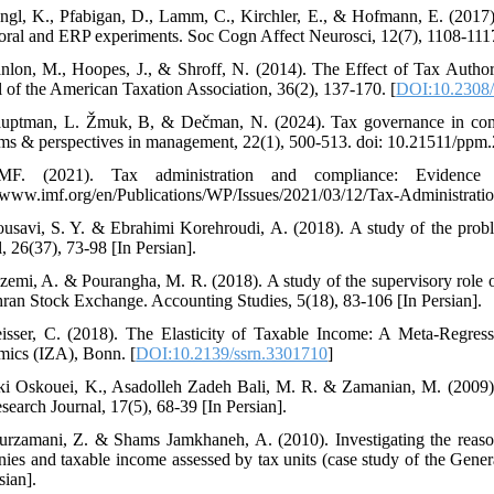
ngl, K., Pfabigan, D., Lamm, C., Kirchler, E., & Hofmann, E. (2017).
oral and ERP experiments. Soc Cogn Affect Neurosci, 12(7), 1108-1117
nlon, M., Hoopes, J., & Shroff, N. (2014). The Effect of Tax Autho
l of the American Taxation Association, 36(2), 137-170. [
DOI:10.2308/
uptman, L. Žmuk, B, & Dečman, N. (2024). Tax governance in compli
ms & perspectives in management, 22(1), 500-513. doi: 10.21511/ppm.
MF. (2021). Tax administration and compliance: Evidence
//www.imf.org/en/Publications/WP/Issues/2021/03/12/Tax-Administra
usavi, S. Y. & Ebrahimi Korehroudi, A. (2018). A study of the proble
, 26(37), 73-98 [In Persian].
zemi, A. & Pourangha, M. R. (2018). A study of the supervisory role of
hran Stock Exchange. Accounting Studies, 5(18), 83-106 [In Persian].
isser, C. (2018). The Elasticity of Taxable Income: A Meta-Regress
ics (IZA), Bonn. [
DOI:10.2139/ssrn.3301710
]
ki Oskouei, K., Asadolleh Zadeh Bali, M. R. & Zamanian, M. (2009). A 
search Journal, 17(5), 68-39 [In Persian].
urzamani, Z. & Shams Jamkhaneh, A. (2010). Investigating the reaso
ies and taxable income assessed by tax units (case study of the Gener
sian].