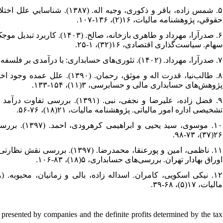
شمس زاده، باقر و ذکوری، وجی
حقوقي، پژوهشنامه مالیات، ۱۶(۲)، ۱۳۶-۱۰۷.
صدرآرا، مهرداد و طاهری بازخ
سهام. سیاست‌گذاری اقتصادی، ۱۶(۳۲)، ۱-۲۵.
۷. صدرآرا، مهرداد. (۱۴۰۲). تئوری‌های حسابداری: با درآمدی بر فلسفه علم. چاپ دوم، انتشارات ترمه.
طالب‌نیا، قدرت اله و موثق، .
پژوهش‌های حسابداری مالی و حسابرسی، ۳(۱۱)، ۱۵۴-۱۳۳.
فضل زاده، علیرضا و نجفی، نبی.
تشخیصی اداره امور مالیاتی. پژوهشنامه مالیات، ۲۱(۱۸)، ۷۶-۵۶.
موسوی، سید ،
۲۶(۳۷)، ۷۳-۹۸.
ناظمی، امین و پورعنقا، محمدرضا
اوراق بهادار تهران. بررسی‌های حسابداری، ۵(۱۸)، ۸۳-۱۰۶.
مالیات، ۱۷(۵)، ۶۸-۳۹.
s presented by companies and the definite profits determined by the tax