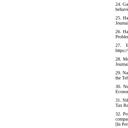
24. Ga
behavi
25. Ha
Journa
26. Ha
Proble
27. I
https:
28. Mo
Journal
29. Na
the Te
30. Ne
Econom
31. Ni
Tax Re
32. Po
compan
[In Per