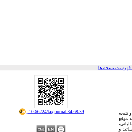
فهرست نسخه ها
‎ 10.66224/taxjournal.34.68.39
 نتیجه
ه موقع
الیاتی
اتید و