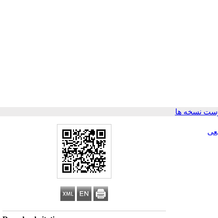
ست نسخه ها
عی