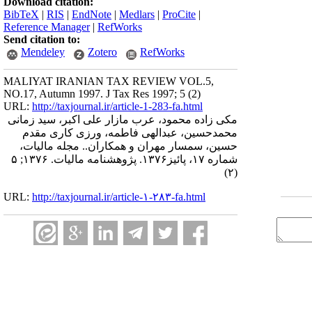
Download citation:
BibTeX
|
RIS
|
EndNote
|
Medlars
|
ProCite
|
Reference Manager
|
RefWorks
Send citation to:
Mendeley
Zotero
RefWorks
MALIYAT IRANIAN TAX REVIEW VOL.5,
NO.17, Autumn 1997. J Tax Res 1997; 5 (2)
URL:
http://taxjournal.ir/article-1-283-fa.html
مکی زاده محمود، عرب مازار علی اکبر، سید زمانی
محمدحسین، عبدالهی فاطمه، ورزی کاری مقدم
حسین، سمسار مهران و همکاران.. مجله مالیات،
شماره ۱۷، پائیز۱۳۷۶. پژوهشنامه مالیات. ۱۳۷۶; ۵
(۲)
URL:
http://taxjournal.ir/article-۱-۲۸۳-fa.html