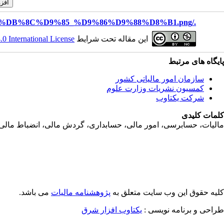
./files/site1/images/%D8%B3%D9%85%DB%8C%D9%85_%D9%86%D9%88%D8%B1.png
این مقاله تحت شرایط
 International License
پایگاه های مرتبط
سازمان امور مالياتی کشور
کمسیون نشریات وزارت علوم
شرکت یکتاوب
کلمات کلیدی
ماليات، حسابرسی، امور مالی، حسابداری، گردش مالی، انضباط مالی، جر
کلیه حقوق این وب سایت متعلق به
پژوهشنامه مالیات
می باشد.
طراحی و برنامه نویسی :
یکتاوب افزار شرق