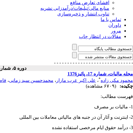
افشای تعارض منافع
منابع مالی/تبلیغات/درآمدزایی نشریه
تناوب انتشار و ذخیره‌سازی
تماس با ما
داوران
مرور
مقالات در انتظار چاپ
- - - - - - - - - - - - - - -
- - - - - - - - - - - - - - -
دوره ۵، شماره ۲ - ( ۱۳۷۶ )
مجله مالیات، شماره 17، پائیز1376
*
محمود مکی زاده
،
علی اکبر عرب مازار
،
محمدحسین سید زمانی
،
فاط
چکیده:
(۶۷۰۹ مشاهده)
فهرست مطالب:
1- مالیات بر مصرف
2- اینترنت و آثار آن در جنبه های مالیاتی معاملات بین المللی
3- درآمد حقوق ایام مرخصی استفاده نشده