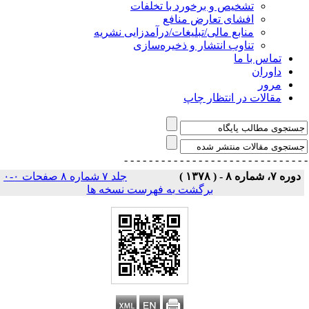
تشخیص و برخورد با تخلفات
افشای تعارض منافع
منابع مالی/تبلیغات/درآمدزایی نشریه
تناوب انتشار و ذخیره‌سازی
تماس با ما
داوران
مرور
مقالات در انتظار چاپ
- - - - - - - - - - - - - - -
- - - - - - - - - - - - - 
دوره ۷، شماره ۸ - ( ۱۳۷۸ )
جلد ۷ شماره ۸ صفحات ۰-۰
|
برگشت به فهرست نسخه ها