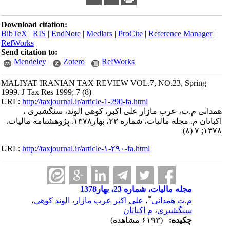
Download citation:
BibTeX
|
RIS
|
EndNote
|
Medlars
|
ProCite
|
Reference Manager
|
RefWorks
Send citation to:
Mendeley
Zotero
RefWorks
MALIYAT IRANIAN TAX REVIEW VOL.7, NO.23, Spring
1999. J Tax Res 1999; 7 (8)
URL:
http://taxjournal.ir/article-1-290-fa.html
همدانی م.ت، عرب مازار علی اکبر، کوهی الوند، سنگشیری ،
اکباتان م. مجله مالیات، شماره ۲۳، بهار۱۳۷۸. پژوهشنامه مالیات.
۱۳۷۸; ۷ (۸)
URL:
http://taxjournal.ir/article-۱-۲۹۰-fa.html
مجله مالیات، شماره 23، بهار1378
*
م.ت همدانی
،
علی اکبر عرب مازار
،
الوند کوهی
،
سنگشیری
،
م اکباتان
چکیده:
(۶۱۹۳ مشاهده)