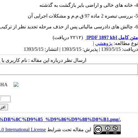
4- خانه های خالی و اراضی بایر بازگشت به گذشته
5- بررسی تبصره 2 ماده 97 ق.م.م و مشکلات اجرایی آن
6- چالش های دادرسی مالیاتی پس از حذف مرحله تجدید نظر از ترکیب هیئت های حل اختلاف مالیاتی
متن کامل
[PDF 1897 kb]
(۲۲۱۲ دریافت)
نوع مطالعه:
پژوهشي
|
دریافت: 1393/5/15 | پذیرش: 1393/5/15 | انتشار: 1393/5/15
ارسال نظر درباره این مقاله : نام کاربری ی
./files/site1/images/%D8%B3%D9%85%DB%8C%D9%85_%D9%86%D9%88%D8%B1.png
این مقاله تحت شرایط
 International License