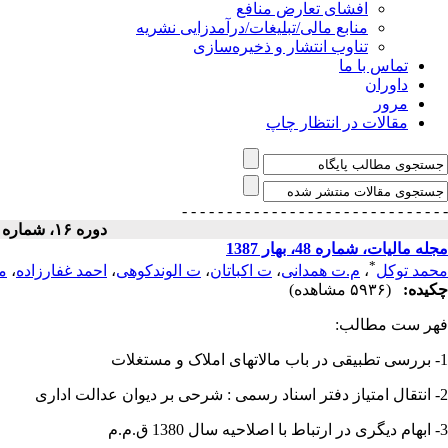
افشای تعارض منافع
منابع مالی/تبلیغات/درآمدزایی نشریه
تناوب انتشار و ذخیره‌سازی
تماس با ما
داوران
مرور
مقالات در انتظار چاپ
- - - - - - - - - - - - - - -
- - - - - - - - - - - - - - -
دوره ۱۶، شماره ۳۳ - ( ۱۳۸۷ )
مجله مالیات، شماره 48، بهار 1387
*
محمد توکل
،
م.ت همدانی
،
ت اکباتان
،
ت الوندکوهی
،
احمد غفارزاده
،
م
چکیده:
(۵۹۳۶ مشاهده)
فهر ست مطالب:
1- بررسی تطبیقی در باب مالاتهای املاک و مستغلات
2- انتقال امتیاز دفتر اسناد رسمی : شرحی بر دیوان عدالت اداری
3- ابهام دیگری در ارتباط با اصلاحیه سال 1380 ق.م.م