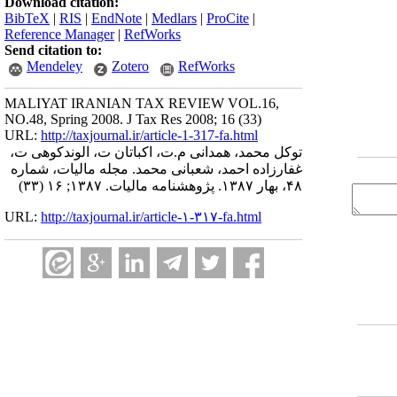
Download citation:
BibTeX
|
RIS
|
EndNote
|
Medlars
|
ProCite
|
Reference Manager
|
RefWorks
Send citation to:
Mendeley
Zotero
RefWorks
MALIYAT IRANIAN TAX REVIEW VOL.16,
NO.48, Spring 2008. J Tax Res 2008; 16 (33)
URL:
http://taxjournal.ir/article-1-317-fa.html
توکل محمد، همدانی م.ت، اکباتان ت، الوندکوهی ت،
غفارزاده احمد، شعبانی محمد. مجله مالیات، شماره
۴۸، بهار ۱۳۸۷. پژوهشنامه مالیات. ۱۳۸۷; ۱۶ (۳۳)
URL:
http://taxjournal.ir/article-۱-۳۱۷-fa.html