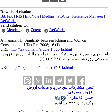
Download citation:
BibTeX
|
RIS
|
EndNote
|
Medlars
|
ProCite
|
Reference Manager
|
RefWorks
Send citation to:
Mendeley
Zotero
RefWorks
Aghanazari H. Similarity between Kharaj and VAT on
Consumption. J Tax Res 2008; 16 (1)
URL:
http://taxjournal.ir/article-1-326-fa.html
آقا نظری حسن. تبیین مشترکات بین خراج و مالیات ارزش افزوده
مصرفی. پژوهشنامه مالیات. ۱۳۸۷; ۱۶ (۱)
URL:
http://taxjournal.ir/article-۱-۳۲۶-fa.html
تبیین مشترکات بین خراج و مالیات ارزش
افزوده مصرفی
*
حسن آقا نظری
چکیده:
(۷۲۸۹ مشاهده)
ساختار حقوقی مالیات خراج با خمس و زکات