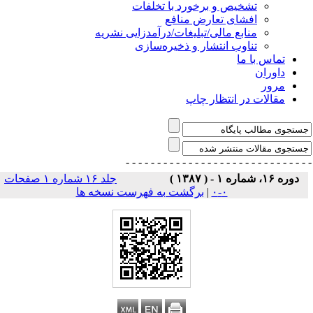
تشخیص و برخورد با تخلفات
افشای تعارض منافع
منابع مالی/تبلیغات/درآمدزایی نشریه
تناوب انتشار و ذخیره‌سازی
تماس با ما
داوران
مرور
مقالات در انتظار چاپ
- - - - - - - - - - - - - - -
- - - - - - - - - - - - - 
دوره ۱۶، شماره ۱ - ( ۱۳۸۷ )
جلد ۱۶ شماره ۱ صفحات
۰-۰
|
برگشت به فهرست نسخه ها