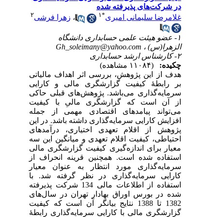
در شرکت‌های پذیرفته شده
۲
۱
*
غلامرضا سلیمانی امیری
،
زهرا فرشی
۱- عضو هیئت علمی حسابداری دانشگاه
الزهرا(س) ،
Gh_soleimany@yahoo.com
۲- کارشناس ارشد حسابداری
چکیده:
(۱۱۰۸۴ مشاهده)
هدف از این پژوهش، بررسی اثر اهداف مالیاتی
بر رابطۀ کیفیت گزارشگری مالی و کارایی
سرمایه‌گذاری می‌باشد. پژوهش‌های قبلی حاکی
از آن است که گزارشگری مالیِ با کیفیت
می‌تواند پیامدهای اقتصادی مهمی از جمله
افزایش کارایی سرمایه‌گذاری داشته باشد. در این
پژوهش از اقلام تعهدی اختیاری، درآمدهای
احتیاطی، کیفیت اقلام تعهدی و میانگین این سه
معیار برای اندازه‌گیری کیفیت گزارشگری مالی
استفاده شده است. همچنین قرینه انحراف از
سرمایه‌گذاری مورد انتظار به عنوان معیار
کارایی سرمایه‌گذاری در نظر گرفته شد. با
استفاده از اطلاعات مالی 134 شرکت‌ پذیرفته
شده در بورس اوراق بهادار تهران در سال‌های
1382 تا 1388 نتایج بیانگر آن است که کیفیت
گزارشگری مالی با کارایی سرمایه‌گذاری رابطۀ