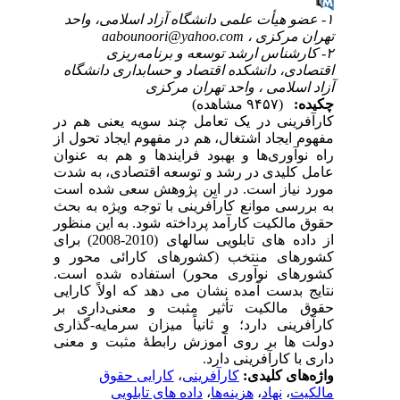
۱- عضو هیأت علمی دانشگاه آزاد اسلامی، واحد
تهران مرکزی ،
aabounoori@yahoo.com
۲- کارشناس ارشد توسعه و برنامه‌ریزی
اقتصادی، دانشکده اقتصاد و حسابداری دانشگاه
آزاد اسلامی ، واحد تهران مرکزی
چکیده:
(۹۴۵۷ مشاهده)
کارآفرینی در یک تعامل چند سویه یعنی هم در
مفهوم ایجاد اشتغال، هم در مفهوم ایجاد تحول از
راه نوآوری‌ها و بهبود فرایندها و هم به عنوان
عامل کلیدی در رشد و توسعه اقتصادی، به شدت
مورد نیاز است. در این پژوهش سعی شده است
به بررسی موانع کارآفرینی با توجه ویژه به بحث
حقوق مالکیت کارآمد پرداخته شود. به این منظور
از داده های تابلویی سالهای (2010-2008) برای
کشورهای منتخب (کشورهای کارائی محور و
کشورهای نوآوری محور) استفاده شده است.
نتایج بدست آمده نشان می دهد که اولاً کارایی
حقوق مالکیت تأثیر مثبت و معنی‌داری بر
کارآفرینی دارد؛ و ثانیاً میزان سرمایه-گذاری
دولت ها بر روی آموزش رابطۀ مثبت و معنی
داری با کارآفرینی دارد.
واژه‌های کلیدی:
کارآفرینی
،
کارایی حقوق
مالکیت
،
نهاد
،
هزینه‌ها
،
داده های تابلویی