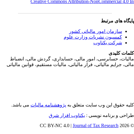
Creative Commons Attribution-NonCommercial 4.0 I
یگاه های مرتبط
سازمان امور مالياتی کشور
کمسیون نشریات وزارت علوم
شرکت یکتاوب
مات کلیدی
ليات، حسابرسی، امور مالی، حسابداری، گردش مالی، انضباط
لی، جرايم مالياتی، فرار مالياتی، ماليات مستقيم، قوانين مالياتی
یه حقوق این وب سایت متعلق به
پژوهشنامه مالیات
می باشد.
احی و برنامه نویسی :
یکتاوب افزار شرق
Journal of Tax Research
© 202