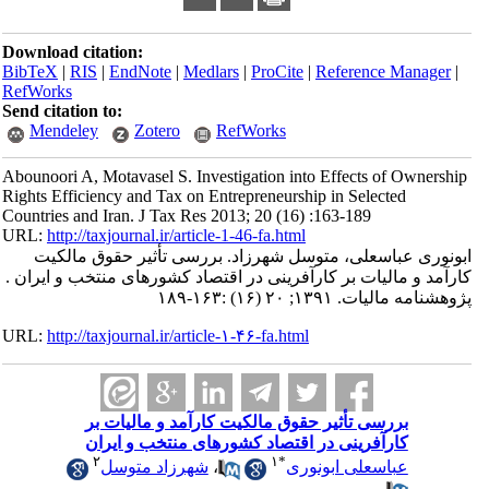
Download citation:
BibTeX
|
RIS
|
EndNote
|
Medlars
|
ProCite
|
Reference Manager
|
RefWorks
Send citation to:
Mendeley
Zotero
RefWorks
Abounoori A, Motavasel S. Investigation into Effects of Ownership
Rights Efficiency and Tax on Entrepreneurship in Selected
Countries and Iran. J Tax Res 2013; 20 (16) :163-189
URL:
http://taxjournal.ir/article-1-46-fa.html
ابونوری عباسعلی، متوسل شهرزاد. بررسی تأثیر حقوق مالکیت
کارآمد و مالیات بر کارآفرینی در اقتصاد کشورهای منتخب و ایران .
پژوهشنامه مالیات. ۱۳۹۱; ۲۰ (۱۶) :۱۶۳-۱۸۹
URL:
http://taxjournal.ir/article-۱-۴۶-fa.html
بررسی تأثیر حقوق مالکیت کارآمد و مالیات بر
کارآفرینی در اقتصاد کشورهای منتخب و ایران
۲
۱
*
عباسعلی ابونوری
،
شهرزاد متوسل