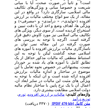
است؟ و ثانیاً در صورت صحت، آیا با مبانی
شریعت و خصوصاً مبانی و ویژگی‌های تکالیف
مالی اسلامی، سازگاری دارد؟ در واقع در این
مقاله، از یک سو انواع مختلف مالیات بر ارزش
افزوده («تولیدی»، « درآمدی» و «مصرفی») و
ویژگی ها، اهداف وضع و اخذ آن با دقت تبیین و
استخراج گردیده است. از سوی دیگر، ویژگی های
تکالیف مالی اسلامی نیز مورد کاوش دقیق قرار
گرفته است. اگرچه با توجه به بررسی های
صورت گرفته در این مقاله نمی توان بر
ناسازگاری مالیات برارزش افزوده با آموزه های
اسلامی صحه گذاشت لیکن با توجه به این
استنباط منطقی که مالیات مذکور حداقل از یک
تطابق کامل با آموزه های یاد شده بر خوردار
نیست، پیشنهاداتی در خصوص نحوه تعامل با این
موضوع در ساختار و اندازه مالیات برارزش
افزوده ارائه شده است و آن اینکه با توجه به
ویژگی های مثبت این مالیات در سایر ابعاد آن،
اعمال آن با یک نرخ پایین با ساختار نظام مالیه
دولت اسلامی مطابقت بیشتری دارد.
واژه‌های کلیدی:
مالیات بر ارزش افزوده
،
تورم
،
توزیع درآمد
متن کامل
[PDF 470 kb]
(۳۳۷۰ دریافت)