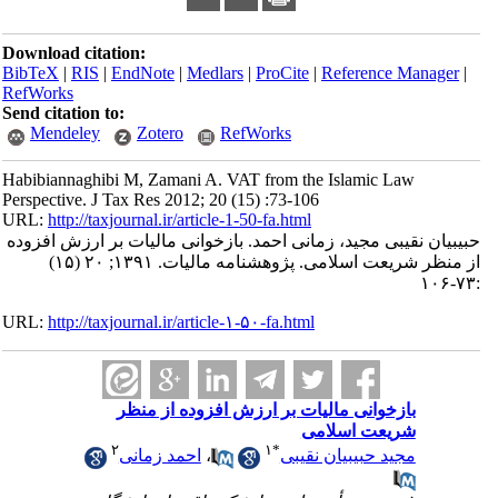
Download citation:
BibTeX
|
RIS
|
EndNote
|
Medlars
|
ProCite
|
Reference Manager
|
RefWorks
Send citation to:
Mendeley
Zotero
RefWorks
Habibiannaghibi M, Zamani A. VAT from the Islamic Law
Perspective. J Tax Res 2012; 20 (15) :73-106
URL:
http://taxjournal.ir/article-1-50-fa.html
حبیبیان نقیبی مجید، زمانی احمد. بازخوانی مالیات بر ارزش افزوده
از منظر شریعت اسلامی. پژوهشنامه مالیات. ۱۳۹۱; ۲۰ (۱۵)
:۷۳-۱۰۶
URL:
http://taxjournal.ir/article-۱-۵۰-fa.html
بازخوانی مالیات بر ارزش افزوده از منظر
شریعت اسلامی
۲
۱
*
مجید حبیبیان نقیبی
،
احمد زمانی