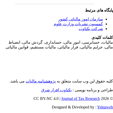
یگاه های مرتبط
سازمان امور مالياتی کشور
کمسیون نشریات وزارت علوم
شرکت یکتاوب
مات کلیدی
ليات، حسابرسی، امور مالی، حسابداری، گردش مالی، انضباط
لی، جرايم مالياتی، فرار مالياتی، ماليات مستقيم، قوانين مالياتی
یه حقوق این وب سایت متعلق به
پژوهشنامه مالیات
می باشد.
احی و برنامه نویسی :
یکتاوب افزار شرق
Journal of Tax Research
© 202
Designed & Developed by :
Yektaw