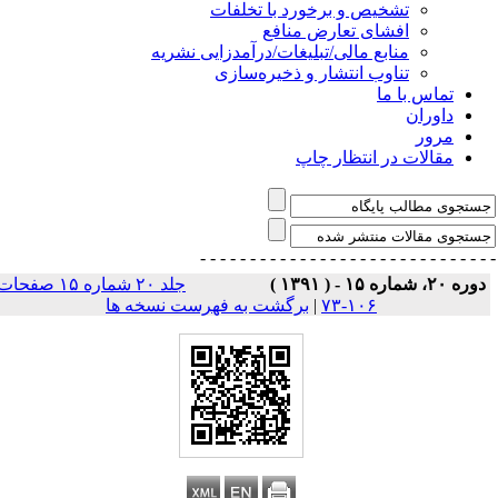
تشخیص و برخورد با تخلفات
افشای تعارض منافع
منابع مالی/تبلیغات/درآمدزایی نشریه
تناوب انتشار و ذخیره‌سازی
تماس با ما
داوران
مرور
مقالات در انتظار چاپ
- - - - - - - - - - - - - - -
- - - - - - - - - - - - - 
وره ۲۰، شماره ۱۵ - ( ۱۳۹۱ )
جلد ۲۰ شماره ۱۵ صفحات
۱۰۶-۷۳
|
برگشت به فهرست نسخه ها