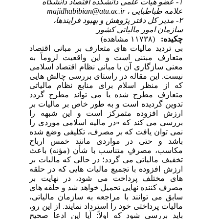
۱- عضو هیأت علمی دانشکده اقتصاد دانشگاه
علامه طباطبایی ،
majidhabibian@atu.ac.ir
۲- مدیر کل دفتر پژوهش و بهبود فرایندها،
سازمان امور مالیاتی کشور
چکیده:
(۱۱۷۳۸ مشاهده)
بی تردید مالیات های متعارف بر مبانی اقتصاد
متعارف مبتنی است و این واقعیت لزوماً به
معنی سازگاری آن با مبانی نظام اقتصاد اسلامی
نیست. این مقاله در راستای بررسی چالش هایی
که از منظر اسلام برای منابع نظام مالیاتی
متعارف مطرح شده یا می تواند مطرح گردد
تدوین گردیده است و به طور خاص بر مالیات بر
ارزش افزوده متمرکز است و این شبهه را
بررسی می کند که «در مالیه اسلامی موردی را
نمی توان یافت که بر مصرف، تکلیفی وضع شده
باشد و حتی در مواردی مانند خمس ارباح
مکاسب، مصرفِ متناسب با شأن (مؤنه) باعث
تخفیف مالیاتی می گردد؛ در حالی که مالیات بر
ارزش افزوده با تجمیع مالیات هایی که در حلقه
های مختلف پرداخت می شود، در نهایت بر
مصرف کننده نهایی تحمیل خواهد شد و حلقه های
سابق می توانند با مراجعه به سازمان مالیاتی،
مالیات پرداختی خود را استرداد نمایند. از این رو،
باید بررسی شود که اولاً: آیا این ادعا صحیح