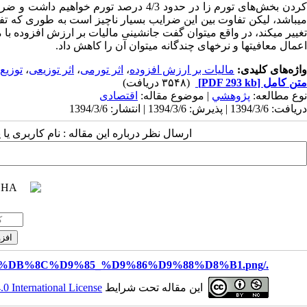
کردن بخش‌های تورم زا در حدود 4/3 درصد ت
تغییر می­کند، در واقع می­توان گفت جانشینی مالیات بر ارزش افزوده با مالی
اعمال معافیت­ها و نرخ­های چندگانه می­توان آن را کاهش داد.
واژه‌های کلیدی:
مالیات بر ارزش افزوده
،
اثر تورمی
،
اثر توزیعی
،
توزیع
متن کامل
[PDF 293 kb]
(۳۵۴۸ دریافت)
نوع مطالعه:
پژوهشي
| موضوع مقاله:
اقتصادی
دریافت: 1394/3/6 | پذیرش: 1394/3/6 | انتشار: 1394/3/6
ارسال نظر درباره این مقاله : نام کاربری ی
./files/site1/images/%D8%B3%D9%85%DB%8C%D9%85_%D9%86%D9%88%D8%B1.png
این مقاله تحت شرایط
 International License