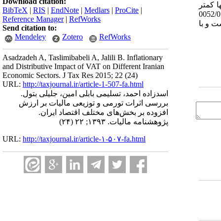
Download citation:
­ها کمتر
BibTeX
|
RIS
|
EndNote
|
Medlars
|
ProCite
|
می­باشد، لیکن تفاوت بین این ضرایب بسیار ناچیز است به طوری که تفاوت ضرایب جینی پس از اعمال مالیات بر ارزش افزوده از 0017/0 تا 0052/0
Reference Manager
|
RefWorks
ت و با
Send citation to:
Mendeley
Zotero
RefWorks
Asadzadeh A, Taslimibabeli A, Jalili B. Inflationary
and Distributive Impact of VAT on Different Iranian
Economic Sectors. J Tax Res 2015; 22 (24)
URL:
http://taxjournal.ir/article-1-507-fa.html
اسدزاده احمد، تسلیمی بابلی امین، جلیلی بتول.
بررسی اثرات تورمی و توزیعی مالیات بر ارزش
افزوده بر بخش‌های مختلف اقتصاد ایران.
پژوهشنامه مالیات. ۱۳۹۳; ۲۲ (۲۴)
URL:
http://taxjournal.ir/article-۱-۵۰۷-fa.html