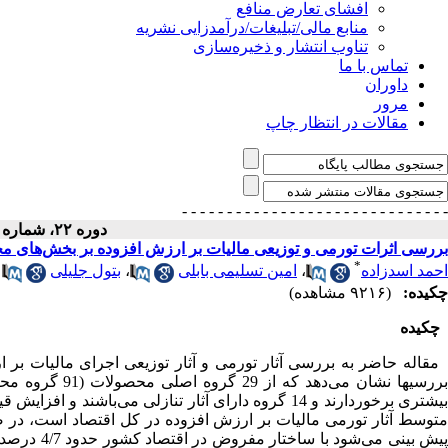
افشای تعارض منافع
منابع مالی/تبلیغات/درآمدزایی نشریه
تناوب انتشار و ذخیره‌سازی
تماس با ما
داوران
مرور
مقالات در انتظار چاپ
- - - - - - - - - - - - - - -
- - - - - - - - - - - - - - -
دوره ۲۲، شماره ۲۴ - ( ۱۳۹۳ )
بررسی اثرات تورمی و توزیعی مالیات بر ارزش افزوده بر بخش‌های مخ
*
احمد اسدزاده
،
امین تسلیمی بابلی
،
بتول جلیلی
چکیده:
(۹۲۱۶ مشاهده)
چکیده
مقاله حاضر به بررسی آثار تورمی و آثار توزیعی اجرای مالیات بر ار
بیشتری برخوردارند و 14 گروه دارای آثار تنازلی می‌باش
متوسط آثار تورمی مالیات بر ارزش افزوده در کل اقتصاد است، در 
پیش بینی م